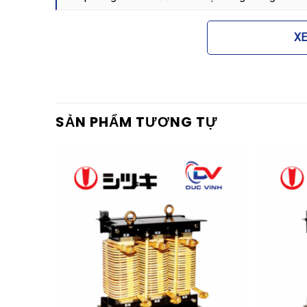
Tăng tuổi thọ hệ thống:
Giảm áp lực lên dây dẫ
thống hoạt động bền bỉ hơn.
X
Chi phí hợp lý:
Việc sử dụng lõi nhôm giúp giảm
kinh tế cho các dự án có ngân sách tối ưu mà v
Ứng dụng thực tế của thiết
SẢN PHẨM TƯƠNG TỰ
Cuộn kháng lõi nhôm SHIHLIN SH-SR480100T-7A 
lĩnh vực khác nhau nhờ tính linh hoạt và độ tin cậy
Lắp đặt trong các tủ điện bù công suất phản k
Sử dụng trong các tòa nhà cao tầng, trung tâm 
tuyến.
Hệ thống điện tại các trạm biến áp, các cơ sở
điện.
Ứng dụng trong các hệ thống lọc sóng hài thụ 