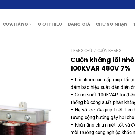
CỬA HÀNG
GIỚI THIỆU
BẢNG GIÁ
CHỨNG NHẬN
TRANG CHỦ
/
CUỘN KHÁNG
Cuộn kháng lõi nh
100KVAR 480V 7%
– Lõi nhôm cao cấp giúp tối ưu
đảm bảo hiệu suất dẫn điện ổn
– Công suất 100KVAR tại điện
thống bù công suất phản khán
– Hệ số lọc 7% giúp triệt tiêu
tượng cộng hưởng gây hại cho 
– Khả năng chịu nhiệt tốt và đ
môi trường công nghiệp khắc n