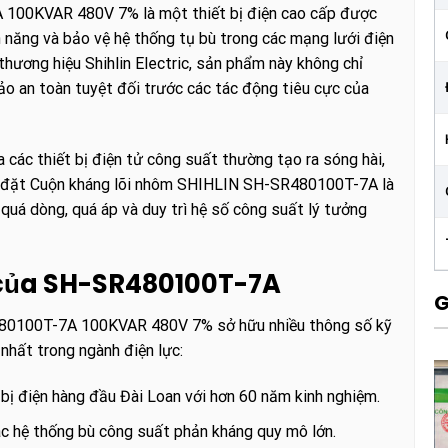
100KVAR 480V 7% là một thiết bị điện cao cấp được
n năng và bảo vệ hệ thống tụ bù trong các mạng lưới điện
thương hiệu Shihlin Electric, sản phẩm này không chỉ
ảo an toàn tuyệt đối trước các tác động tiêu cực của
a các thiết bị điện tử công suất thường tạo ra sóng hài,
lắp đặt Cuộn kháng lõi nhôm SHIHLIN SH-SR480100T-7A là
quá dòng, quá áp và duy trì hệ số công suất lý tưởng
t của SH-SR480100T-7A
G
80100T-7A 100KVAR 480V 7% sở hữu nhiều thông số kỹ
nhất trong ngành điện lực:
 bị điện hàng đầu Đài Loan với hơn 60 năm kinh nghiệm.
 hệ thống bù công suất phản kháng quy mô lớn.