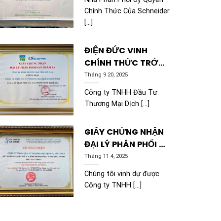
ELECTRIC VIETNAM
Chính Thức Của Schneider
[...]
ĐIỆN ĐỨC VINH
CHÍNH THỨC TRỞ
THÀNH ĐẠI LÝ PHÂN
Tháng 9 20, 2025
PHỐI SẢN PHẨM LS
Công ty TNHH Đầu Tư
ELECTRIC
Thương Mại Dịch [...]
GIẤY CHỨNG NHẬN
ĐẠI LÝ PHÂN PHỐI TB
ĐIỆN CÔNG NGHIỆP
Tháng 11 4, 2025
MITSUBISHI
Chúng tôi vinh dự được
ELECTRIC
Công ty TNHH [...]