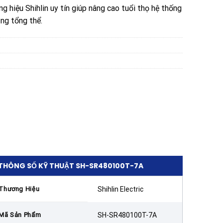
 hiệu Shihlin uy tín giúp nâng cao tuổi thọ hệ thống
ăng tổng thể.
THÔNG SỐ KỸ THUẬT SH-SR480100T-7A
Thương Hiệu
Shihlin Electric
Mã Sản Phẩm
SH-SR480100T-7A