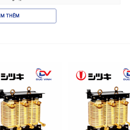
n, máy biến áp và các thiết bị đóng cắt, giúp toàn bộ hệ
EM THÊM
 đáng kể giá thành sản phẩm so với lõi đồng, là lựa chọn
ẫn đòi hỏi chất lượng kỹ thuật cao.
 bị
100KVAR 480V 7% được ứng dụng rộng rãi trong nhiều
 cao:
háng tại các nhà máy sản xuất, khu công nghiệp.
thương mại nơi có nhiều thiết bị biến tần và tải phi
 hạ tầng năng lượng yêu cầu khắt khe về độ ổn định dòng
động để bảo vệ các thiết bị nhạy cảm.