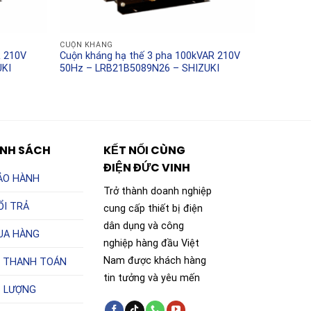
CUỘN KHÁNG
R 210V
Cuộn kháng hạ thế 3 pha 100kVAR 210V
UKI
50Hz – LRB21B5089N26 – SHIZUKI
ÍNH SÁCH
KẾT NỐI CÙNG
ĐIỆN ĐỨC VINH
ẢO HÀNH
Trở thành doanh nghiệp
ỔI TRẢ
cung cấp thiết bị điện
dân dụng và công
UA HÀNG
nghiệp hàng đầu Việt
Nam được khách hàng
 THANH TOÁN
tin tưởng và yêu mến
T LƯỢNG