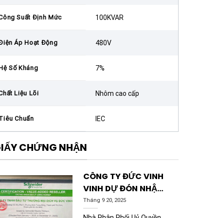
Công Suất Định Mức
100KVAR
Điện Áp Hoạt Động
480V
Hệ Số Kháng
7%
Chất Liệu Lõi
Nhôm cao cấp
Tiêu Chuẩn
IEC
IẤY CHỨNG NHẬN
CÔNG TY ĐỨC VINH
VINH DỰ ĐÓN NHẬN
CHỨNG NHẬN
Tháng 9 20, 2025
SCHNEIDER
Nhà Phân Phối Uỷ Quyền