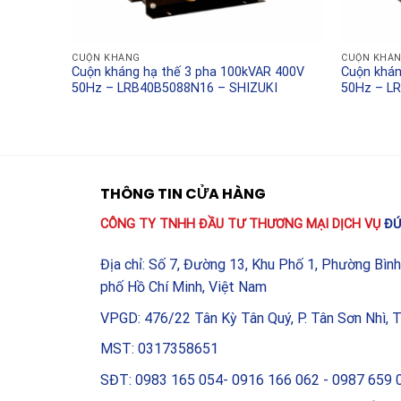
Tại sao nên chọn Cuộn kh
CUỘN KHÁNG
CUỘN KHÁ
Shihlin Electric luôn đi đầu trong việc nghiên cứu 
 210V
Cuộn kháng hạ thế 3 pha 100kVAR 400V
Cuộn khán
suất ổn định. Cuộn kháng lõi nhôm SHIHLIN SH-
KI
50Hz – LRB40B5088N16 – SHIZUKI
50Hz – L
kiểm định nghiêm ngặt theo tiêu chuẩn quốc tế IEC
tốt và khả năng chịu quá tải ấn tượng, đây chắc 
năng của bạn.
THÔNG TIN CỬA HÀNG
Khi lựa chọn Cuộn kháng lõi nhôm SHIHLIN SH-
được một thiết bị chất lượng mà còn là sự an tâm
CÔNG TY TNHH ĐẦU TƯ THƯƠNG MẠI DỊCH VỤ
ĐỨ
doanh.
Địa chỉ: Số 7, Đường 13, Khu Phố 1, Phường Bìn
phố Hồ Chí Minh, Việt Nam
VPGD: 476/22 Tân Kỳ Tân Quý, P. Tân Sơn Nhì, 
MST: 0317358651
SĐT: 0983 165 054- 0916 166 062 - 0987 659 