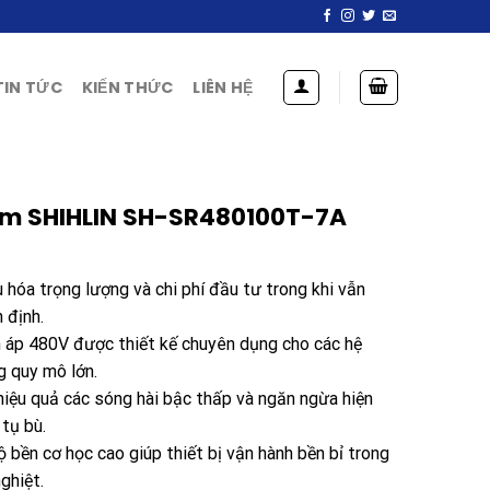
TIN TỨC
KIẾN THỨC
LIÊN HỆ
ôm SHIHLIN SH-SR480100T-7A
 hóa trọng lượng và chi phí đầu tư trong khi vẫn
 định.
 áp 480V được thiết kế chuyên dụng cho các hệ
g quy mô lớn.
 hiệu quả các sóng hài bậc thấp và ngăn ngừa hiện
tụ bù.
ộ bền cơ học cao giúp thiết bị vận hành bền bỉ trong
ghiệt.