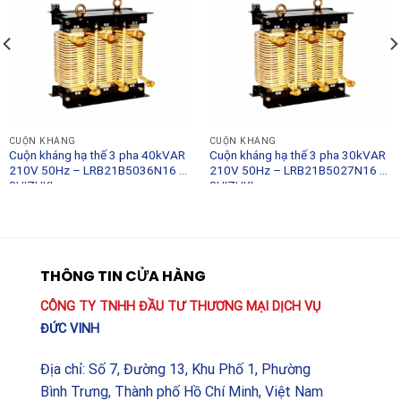
CUỘN KHÁNG
CUỘN KHÁNG
Cuộn kháng hạ thế 3 pha 40kVAR
Cuộn kháng hạ thế 3 pha 30kVAR
210V 50Hz – LRB21B5036N16 –
210V 50Hz – LRB21B5027N16 –
SHIZUKI
SHIZUKI
THÔNG TIN CỬA HÀNG
CÔNG TY TNHH ĐẦU TƯ THƯƠNG MẠI DỊCH VỤ
ĐỨC VINH
Địa chỉ: Số 7, Đường 13, Khu Phố 1, Phường
Bình Trưng, Thành phố Hồ Chí Minh, Việt Nam