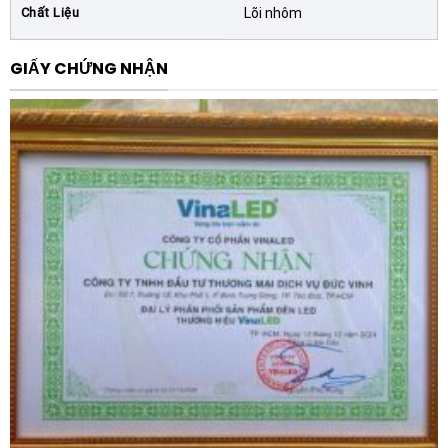
được đảm bảo ở mức tối ưu.
Chất Liệu
Lõi nhôm
An toàn vận hành:
Giảm nguy cơ cháy nổ do quá
nhiệt tụ bù gây ra bởi sóng hài, đảm bảo an toàn
GIẤY CHỨNG NHẬN
cho nhân viên vận hành và toàn bộ cơ sở hạ tầng
điện.
Ứng dụng thực tế
Cuộn kháng lõi nhôm SHIHLIN SH-SR48040T-7A
40KVAR 480V 7% thường được lắp đặt trong:
Hệ thống tủ tụ bù tại các nhà máy có nhiều thiết bị
điện tử công suất như biến tần, lò luyện kim, máy
hàn.
Các tòa nhà văn phòng, trung tâm dữ liệu (Data
Center) nơi có yêu cầu khắt khe về độ sạch của
sóng điện áp.
Các trạm biến áp hạ thế của khu công nghiệp, giúp