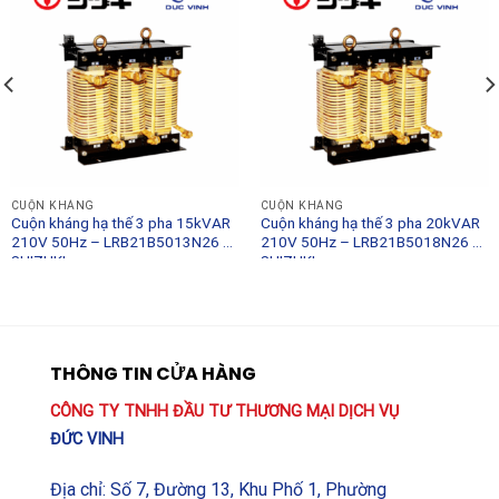
CUỘN KHÁNG
CUỘN KHÁNG
Cuộn kháng hạ thế 3 pha 15kVAR
Cuộn kháng hạ thế 3 pha 20kVAR
210V 50Hz – LRB21B5013N26 –
210V 50Hz – LRB21B5018N26 –
SHIZUKI
SHIZUKI
THÔNG TIN CỬA HÀNG
CÔNG TY TNHH ĐẦU TƯ THƯƠNG MẠI DỊCH VỤ
ĐỨC VINH
Địa chỉ: Số 7, Đường 13, Khu Phố 1, Phường