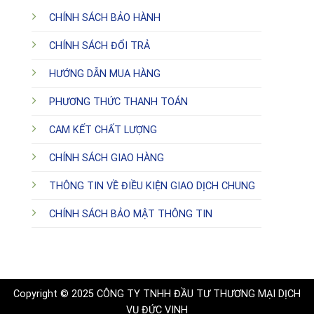
CHÍNH SÁCH BẢO HÀNH
CHÍNH SÁCH ĐỔI TRẢ
HƯỚNG DẪN MUA HÀNG
PHƯƠNG THỨC THANH TOÁN
CAM KẾT CHẤT LƯỢNG
CHÍNH SÁCH GIAO HÀNG
THÔNG TIN VỀ ĐIỀU KIỆN GIAO DỊCH CHUNG
CHÍNH SÁCH BẢO MẬT THÔNG TIN
Copyright © 2025 CÔNG TY TNHH ĐẦU TƯ THƯƠNG MẠI DỊCH
VỤ ĐỨC VINH