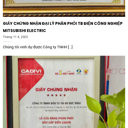
soát chất lượng nghiêm ngặt, tuân thủ các tiêu chuẩn
quốc tế (IEC). Lựa chọn Cuộn kháng lõi nhôm SHIHLIN
SH-SR48050T-7A 50KVAR 480V 7% chính là sự đầu tư
GIẤY CHỨNG NHẬN ĐẠI LÝ PHÂN PHỐI TB ĐIỆN CÔNG NGHIỆP
thông minh cho sự an toàn và hiệu quả của hệ thống
MITSUBISHI ELECTRIC
điện năng tại đơn vị của bạn.
Tháng 11 4, 2025
Chúng tôi vinh dự được Công ty TNHH [...]