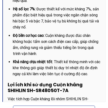
hiệu quả.
Hệ số lọc 7%:
Được thiết kế với mức kháng 7%, sản
phẩm đặc biệt hiệu quả trong việc ngăn chặn sóng
hài bậc 5 và bậc 7, bảo vệ tụ bù không bị quá tải và
cháy nổ.
Độ bền cơ học cao:
Cuộn kháng được đúc chân
không hoặc tẩm sơn cách điện cao cấp, giúp chống
ẩm, chống rung và giảm thiểu tiếng ồn trong quá
trình vận hành.
Khả năng chịu nhiệt tốt:
Thiết kế thông minh với các
khe thông gió giúp thiết bị duy trì nhiệt độ ổn định
ngay cả khi làm việc liên tục ở cường độ cao.
Lợi ích khi sử dụng Cuộn kháng
SHIHLIN SH-SR48050T-7A
Việc tích hợp Cuộn kháng lõi nhôm SHIHLIN SH-
SR48050T-7A 50KVAR 480V 7% vào hệ thống điện