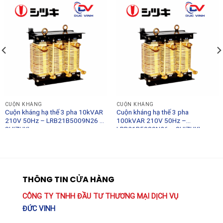
CUỘN KHÁNG
CUỘN KHÁNG
Cuộn kháng hạ thế 3 pha 10kVAR
Cuộn kháng hạ thế 3 pha
210V 50Hz – LRB21B5009N26 –
100kVAR 210V 50Hz –
SHIZUKI
LRB21B5089N26 – SHIZUKI
THÔNG TIN CỬA HÀNG
CÔNG TY TNHH ĐẦU TƯ THƯƠNG MẠI DỊCH VỤ
ĐỨC VINH