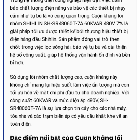
Trong hệ thống điện công nghiệp hiện đại, việc đảm
bảo chất lượng điện năng và bảo vệ các thiết bị nhạy
cảm như tụ bù là vô cùng quan trọng. Cuộn kháng lõi
nhôm SHIHLIN SH-SR48060T-7A 60KVAR 480V 7% là
giải pháp tối ưu được thiết kế bởi thương hiệu thiết bị
điện hàng đầu Shihlin. Sản phẩm đóng vai trò then
chốt trong việc lọc sóng hài, bảo vệ tụ bù và cải thiện
hệ số công suất, giúp hệ thống vận hành ổn định và bền
bỉ hơn.
Sử dụng lõi nhôm chất lượng cao, cuộn kháng này
không chỉ mang lại hiệu suất làm việc ấn tượng mà còn
tối ưu hóa về mặt chi phí đầu tư cho doanh nghiệp. Với
công suất 60KVAR và mức điện áp 480V, SH-
SR48060T-7A là sự lựa chọn tin cậy cho các nhà máy,
tòa nhà và các trạm biến áp có yêu cầu khắt khe về an
toàn điện.
Đặc điểm nổi bật của Cuộn kháng lõi