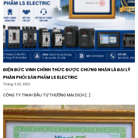
để đảm bảo dòng điện đưa lên lưới sạch và an toàn.
Trạm biến áp:
Lắp đặt tại các tủ tụ bù hạ thế để
duy trì hệ số công suất Cos Phi theo quy định của
ngành điện.
Tóm lại, Cuộn kháng lõi nhôm SHIHLIN SH-SR48080T-
7A 80KVAR 480V 7% là một linh kiện không thể thiếu
cho một hệ thống điện an toàn, ổn định và hiệu quả.
Lựa chọn sản phẩm chính hãng Shihlin là cam kết cho
ĐIỆN ĐỨC VINH CHÍNH THỨC ĐƯỢC CHỨNG NHẬN LÀ ĐẠI LÝ
sự bền vững của hạ tầng năng lượng doanh nghiệp bạn.
PHÂN PHỐI SẢN PHẨM LS ELECTRIC
Tháng 9 20, 2025
CÔNG TY TNHH ĐẦU TƯ THƯƠNG MẠI DỊCH [...]