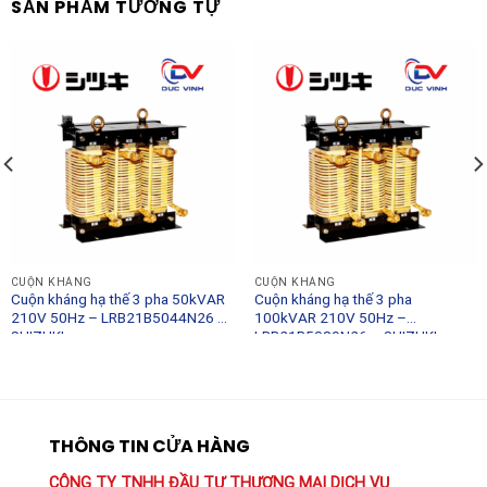
SẢN PHẨM TƯƠNG TỰ
CUỘN KHÁNG
CUỘN KHÁNG
Cuộn kháng hạ thế 3 pha 50kVAR
Cuộn kháng hạ thế 3 pha
210V 50Hz – LRB21B5044N26 –
100kVAR 210V 50Hz –
SHIZUKI
LRB21B5089N26 – SHIZUKI
THÔNG TIN CỬA HÀNG
CÔNG TY TNHH ĐẦU TƯ THƯƠNG MẠI DỊCH VỤ