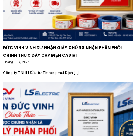
hệ thống.
Độ bền cao:
Với công nghệ sản xuất từ Shihlin
Electric, sản phẩm có khả năng chịu được môi
trường làm việc khắc nghiệt và nhiệt độ cao.
Ứng dụng thực tiễn của sản phẩm
ĐỨC VINH VINH DỰ NHẬN GIẤY CHỨNG NHẬN PHÂN PHỐI
Cuộn kháng lõi nhôm SHIHLIN SH-SR48080T-7A
CHÍNH THỨC DÂY CÁP ĐIỆN CADIVI
80KVAR 480V 7% là sự lựa chọn ưu tiên trong nhiều
Tháng 11 4, 2025
lĩnh vực khác nhau:
Công ty TNHH Đầu tư Thương mại Dịch [...]
Nhà máy sản xuất:
Các khu công nghiệp sử dụng
nhiều thiết bị điện tử công suất như biến tần, lò hồ
quang, máy hàn điện.
Tòa nhà thương mại:
Hệ thống chiếu sáng, điều hòa
trung tâm (HVAC) và các thiết bị văn phòng thường
xuyên tạo ra sóng hài.
Hệ thống điện mặt trời:
Phối hợp với các bộ Inverter