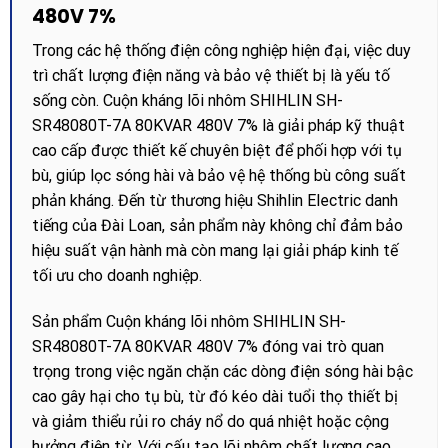
480V 7%
Trong các hệ thống điện công nghiệp hiện đại, việc duy
trì chất lượng điện năng và bảo vệ thiết bị là yếu tố
sống còn. Cuộn kháng lõi nhôm SHIHLIN SH-
SR48080T-7A 80KVAR 480V 7% là giải pháp kỹ thuật
cao cấp được thiết kế chuyên biệt để phối hợp với tụ
bù, giúp lọc sóng hài và bảo vệ hệ thống bù công suất
phản kháng. Đến từ thương hiệu Shihlin Electric danh
tiếng của Đài Loan, sản phẩm này không chỉ đảm bảo
hiệu suất vận hành mà còn mang lại giải pháp kinh tế
tối ưu cho doanh nghiệp.
Sản phẩm Cuộn kháng lõi nhôm SHIHLIN SH-
SR48080T-7A 80KVAR 480V 7% đóng vai trò quan
trọng trong việc ngăn chặn các dòng điện sóng hài bậc
cao gây hại cho tụ bù, từ đó kéo dài tuổi thọ thiết bị
và giảm thiểu rủi ro cháy nổ do quá nhiệt hoặc cộng
hưởng điện từ. Với cấu tạo lõi nhôm chất lượng cao,