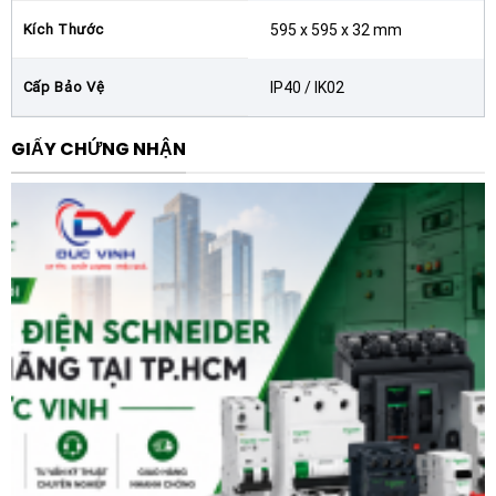
Kích Thước
595 x 595 x 32 mm
Về mặt kinh tế, doanh nghiệp có thể cắt giảm tới 60%
hóa đơn tiền điện chiếu sáng hàng tháng khi chuyển từ
Cấp Bảo Vệ
IP40 / IK02
đèn truyền thống sang công nghệ LED của LEDVANCE.
Đặc biệt, khi kết hợp với hệ thống cảm biến DALI, đèn
GIẤY CHỨNG NHẬN
có thể tự động giảm độ sáng hoặc tắt khi không có
người, giúp tối ưu hóa điện năng tiêu thụ đến mức tối
đa. Tuổi thọ lên tới 50.000 giờ (L80/B10) giúp loại bỏ
gần như hoàn toàn chi phí bảo trì và thay thế trong
suốt nhiều năm vận hành.
Về trải nghiệm người dùng, ánh sáng từ Đèn Panel
LEDVANCE Compact 600 DALI Multi 30W 6500K hoàn
toàn không nhấp nháy (flicker-free), bảo vệ thị lực
tuyệt đối cho nhân viên làm việc cường độ cao dưới
ánh sáng nhân tạo. Độ hoàn màu CRI cao giúp tái tạo
màu sắc trung thực, tạo không gian làm việc chuyên
nghiệp và đầy cảm hứng. Thiết kế viền nhôm sơn tĩnh