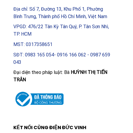
30W 6500K, bạn không chỉ mua một thiết bị chiếu
Địa chỉ: Số 7, Đường 13, Khu Phố 1, Phường
sáng, mà còn đang đầu tư vào một giải pháp công
Bình Trưng, Thành phố Hồ Chí Minh, Việt Nam
nghệ bền vững, mang lại giá trị gia tăng lâu dài cho
VPGD: 476/22 Tân Kỳ Tân Quý, P. Tân Sơn Nhì,
công trình của mình. Hãy lựa chọn LEDVANCE để trải
TP. HCM
nghiệm chất lượng ánh sáng hàng đầu thế giới ngay
hôm nay.
MST: 0317358651
SĐT: 0983 165 054- 0916 166 062 - 0987 659
043
Đại diện theo pháp luật: Bà
HUỲNH THỊ TIẾN
TRÂN
KẾT NỐI CÙNG ĐIỆN ĐỨC VINH