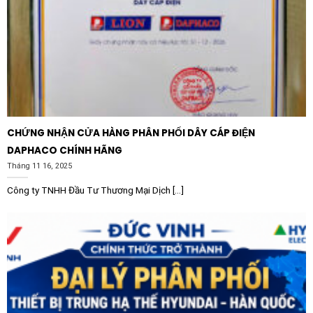
các khu vực hành lang, phòng khám và khu vực kỹ
thuật luôn sạch sẽ, rõ ràng, hỗ trợ tốt nhất cho
công tác chuyên môn.
Trung tâm thương mại và Showroom:
Khả năng điều
khiển thông minh giúp tạo ra các hiệu ứng chiếu
sáng thu hút khách hàng đồng thời quản lý năng
lượng tập trung hiệu quả.
CHỨNG NHẬN CỬA HÀNG PHÂN PHỐI DÂY CÁP ĐIỆN
Khu vực công cộng:
Sảnh chờ, lối đi tại các sân bay
DAPHACO CHÍNH HÃNG
hay tòa nhà cao tầng đều được thắp sáng bền bỉ và
Tháng 11 16, 2025
ổn định.
Công ty TNHH Đầu Tư Thương Mại Dịch [...]
Hướng dẫn lắp đặt và vận hành
Việc lắp đặt Đèn Panel LEDVANCE Compact 600 DALI
Multi 30W 6500K cực kỳ đơn giản nhờ thiết kế tối ưu
cho các hệ trần tiêu chuẩn 600x600mm. Quy trình cơ
bản bao gồm: