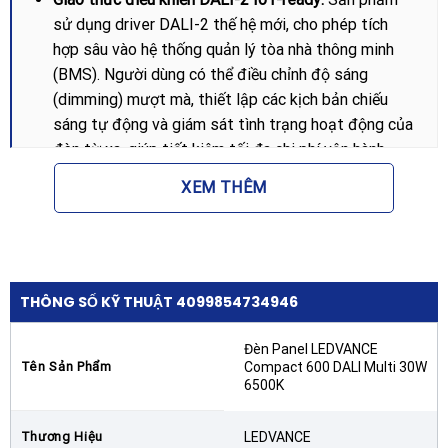
sử dụng driver DALI-2 thế hệ mới, cho phép tích
hợp sâu vào hệ thống quản lý tòa nhà thông minh
(BMS). Người dùng có thể điều chỉnh độ sáng
(dimming) mượt mà, thiết lập các kịch bản chiếu
sáng tự động và giám sát tình trạng hoạt động của
đèn từ xa, giúp tiết kiệm tối đa chi phí vận hành.
Công nghệ Multi Lumen linh hoạt:
Điểm độc đáo của
XEM THÊM
phiên bản này là khả năng tùy chỉnh các mức công
suất và quang thông ngay trên driver. Điều này cho
phép một mã sản phẩm có thể đáp ứng nhiều yêu
cầu độ rọi khác nhau trong cùng một dự án, đơn
THÔNG SỐ KỸ THUẬT 4099854734946
giản hóa việc quản lý vật tư và lắp đặt.
Chỉ số chống chói UGR < 19:
Với thiết kế tấm tán
Đèn Panel LEDVANCE
Tên Sản Phẩm
Compact 600 DALI Multi 30W
quang chuyên dụng, Đèn Panel LEDVANCE Compact
6500K
600 DALI Multi 30W 6500K kiểm soát chói lóa cực
tốt. Chỉ số UGR < 19 đảm bảo nguồn sáng êm dịu,
Thương Hiệu
LEDVANCE
không gây mỏi mắt, đáp ứng tiêu chuẩn chiếu sáng