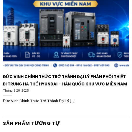
Đầu tiên, hãy ngắt nguồn điện để đảm bảo an toàn.
Đèn đi kèm với bộ driver rời kết nối qua giắc cắm
nhanh, giúp việc đấu nối trở nên dễ dàng mà không cần
dụng cụ chuyên dụng. Với hệ trần thạch cao khung nổi,
bạn chỉ cần đặt đèn vào vị trí khung xương. Đối với
trần thạch cao chìm hoặc trần bê tông, LEDVANCE
cung cấp các phụ kiện lắp âm hoặc khung lắp nổi tương
ứng (bán rời).
Khi lắp đặt trong hệ thống DALI, cần lưu ý đấu nối
đúng cặp dây tín hiệu vào cổng DA1/DA2 trên driver.
ĐỨC VINH CHÍNH THỨC TRỞ THÀNH ĐẠI LÝ PHÂN PHỐI THIẾT
Sau khi lắp đặt, kỹ thuật viên có thể sử dụng các phần
BỊ TRUNG HẠ THẾ HYUNDAI – HÀN QUỐC KHU VỰC MIỀN NAM
mềm điều khiển tiêu chuẩn để định địa chỉ và thiết lập
Tháng 9 20, 2025
nhóm đèn theo nhu cầu sử dụng thực tế. Nhờ bề mặt
Đức Vinh Chính Thức Trở Thành Đại Lý [...]
phẳng mịn bằng vật liệu Polystyrene cao cấp, việc vệ
sinh đèn cũng rất đơn giản, chỉ cần sử dụng khăn mềm
khô để duy trì độ sáng bóng theo thời gian.
SẢN PHẨM TƯƠNG TỰ
Thông số kỹ thuật tóm tắt