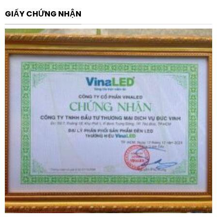
Về mặt vận hành, khả năng điều khiển Zigbee cho phép
GIẤY CHỨNG NHẬN
thiết lập các cảm biến ánh sáng và cảm biến hiện diện.
Đèn có thể tự động giảm độ sáng khi có đủ ánh sáng
tự nhiên hoặc tắt khi không có người, giúp tối ưu hóa
chi phí tiền điện hàng tháng. Tuổi thọ sản phẩm lên tới
70.000 giờ (L80/B10) giúp cắt giảm tối đa chi phí bảo
trì, thay thế, đặc biệt là tại các tòa nhà cao tầng nơi
việc tiếp cận hệ thống trần để sửa chữa thường gặp
nhiều khó khăn.
Bên cạnh đó, ánh sáng trung tính 4000K của đèn tạo ra
môi trường làm việc tỉnh táo, hiện đại và chuyên
nghiệp. Công nghệ không nhấp nháy (flicker-free) đảm
bảo nguồn sáng luôn ổn định, loại bỏ các tác động tiêu
cực đến hệ thần kinh, giúp tăng cường sự tập trung và
hiệu suất công việc cho nhân viên.
Ứng dụng thực tế đa dạng