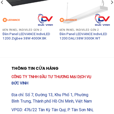
Chỉ số hoàn màu:
Ra > 90
Chỉ số chống chói:
UGR < 19
Giao thức điều khiển:
Zigbee 3.0
Kích thước:
595 x 595 x 22 mm
ĐÈN PANEL INDIVILED GEN 2
ĐÈN PANEL INDIVILED GEN 2
Đèn Panel LEDVANCE IndiviLED
Đèn Panel LEDVANCE IndiviLED
1200 Zigbee 38W 4000K BK
1200 DALI 38W 3000K WT
Tuổi thọ:
70.000 giờ (L80/B10)
Cấp bảo vệ:
IP20 / IK06
Thương hiệu:
LEDVANCE
THÔNG TIN CỬA HÀNG
Đèn Panel LEDVANCE IndiviLED 600 Zigbee 38W
4000K WT không chỉ là một thiết bị chiếu sáng, mà là
CÔNG TY TNHH ĐẦU TƯ THƯƠNG MẠI DỊCH VỤ
một phần trong hệ sinh thái quản lý tòa nhà thông
ĐỨC VINH
minh, giúp nâng tầm giá trị không gian và mang lại lợi
ích bền vững cho người sử dụng. Đây chính là lựa chọn
Địa chỉ: Số 7, Đường 13, Khu Phố 1, Phường
hàng đầu cho những ai đang tìm kiếm sự chuyên
Bình Trưng, Thành phố Hồ Chí Minh, Việt Nam
nghiệp, thông minh và hiệu quả trong chiếu sáng công
VPGD: 476/22 Tân Kỳ Tân Quý, P. Tân Sơn Nhì,
trình.