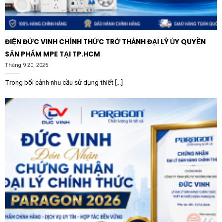
Trường học và Thư viện:
Bảo vệ đôi mắt của học
sinh, sinh viên, tạo môi trường học tập đạt chuẩn
quốc tế về chiếu sáng.
ĐIỆN ĐỨC VINH CHÍNH THỨC TRỞ THÀNH ĐẠI LÝ ỦY QUYỀN
Phòng thí nghiệm và Phòng sạch:
Thiết kế kín khít
SẢN PHẨM MPE TẠI TP.HCM
và ánh sáng ổn định đáp ứng các tiêu chuẩn khắt
Tháng 9 20, 2025
khe về độ chính xác và vệ sinh công nghiệp.
Trong bối cảnh nhu cầu sử dụng thiết [...]
Hướng dẫn lắp đặt và tích hợp hệ
thống
Đèn Panel LEDVANCE IndiviLED 600 Zigbee 38W
4000K WT được thiết kế để lắp đặt âm trần vào hệ
thống trần thạch cao khung xương nổi hoặc xương
chìm. Với trọng lượng nhẹ và thiết kế mỏng, việc thi
công trở nên nhanh chóng và an toàn. Ngoài ra, người
dùng có thể mua thêm các bộ phụ kiện lắp nổi hoặc
dây treo để phù hợp với các không gian trần bê tông
hoặc kiến trúc mở.