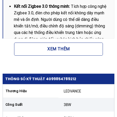
Kết nối Zigbee 3.0 thông minh:
Tích hợp công nghệ
Zigbee 3.0, đèn cho phép kết nối không dây mạnh
mẽ và ổn định. Người dùng có thể dễ dàng điều
khiển tắt/mở, điều chỉnh độ sáng (dimming) thông
qua các hệ thống điều khiển trung tâm hoặc ứng
dụng di động, giúp tối ưu hóa kịch bản chiếu sáng
mà không cần thay đổi hệ thống dây điện phức tạp.
XEM THÊM
Chỉ số chống chói UGR<19:
Đây là chỉ số quan trọng
cho các không gian làm việc chuyên nghiệp. Với thiết
kế thấu kính IndiviLED, đèn triệt tiêu các tia sáng
gây chói mắt trực tiếp, giúp bảo vệ thị lực và giảm
THÔNG SỐ KỸ THUẬT 4099854789212
mệt mỏi cho nhân viên văn phòng khi phải làm việc
dưới ánh sáng nhân tạo trong thời gian dài.
Thương Hiệu
LEDVANCE
Độ hoàn màu cao (CRI > 90):
Đèn sở hữu chỉ số hoàn
màu vượt trội, giúp tái tạo màu sắc vật thể một
Công Suất
38W
cách trung thực và sống động nhất. Điều này cực kỳ
quan trọng trong các khu vực thiết kế, showroom