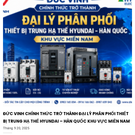
Ứng dụng thực tế của sản phẩm
Nhờ tính đa năng và độ tin cậy,
Đồng hồ ampe SELEC
MA12
được ứng dụng rộng rãi trong nhiều lĩnh vực kỹ
thuật:
Tủ điện tổng (MSB):
Giám sát dòng điện tổng của
tòa nhà, nhà máy để điều phối phụ tải hợp lý.
Tủ điều khiển động cơ (MCC):
Theo dõi dòng khởi
động và dòng chạy ổn định của motor, bảo vệ máy
móc khỏi tình trạng kẹt động cơ hay quá tải.
Hệ thống máy phát điện:
Hiển thị công suất dòng
điện đầu ra của máy phát, đảm bảo nguồn dự phòng
vận hành trong ngưỡng an toàn.
Xưởng sản xuất và khu công nghiệp:
Lắp đặt tại các
ĐỨC VINH CHÍNH THỨC TRỞ THÀNH ĐẠI LÝ PHÂN PHỐI THIẾT
máy công cụ lớn để kiểm soát tiêu thụ điện năng
BỊ TRUNG HẠ THẾ HYUNDAI – HÀN QUỐC KHU VỰC MIỀN NAM
cục bộ.
Tháng 9 20, 2025