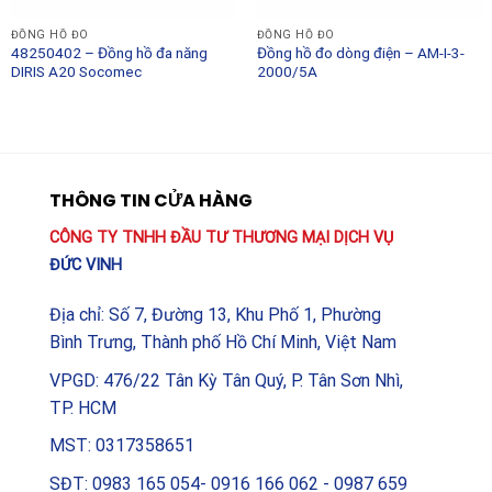
ĐỒNG HỒ ĐO
ĐỒNG HỒ ĐO
48250402 – Đồng hồ đa năng
Đồng hồ đo dòng điện – AM-I-3-
DIRIS A20 Socomec
2000/5A
THÔNG TIN CỬA HÀNG
CÔNG TY TNHH ĐẦU TƯ THƯƠNG MẠI DỊCH VỤ
ĐỨC VINH
Địa chỉ: Số 7, Đường 13, Khu Phố 1, Phường
Bình Trưng, Thành phố Hồ Chí Minh, Việt Nam
VPGD: 476/22 Tân Kỳ Tân Quý, P. Tân Sơn Nhì,
TP. HCM
MST: 0317358651
SĐT: 0983 165 054- 0916 166 062 - 0987 659