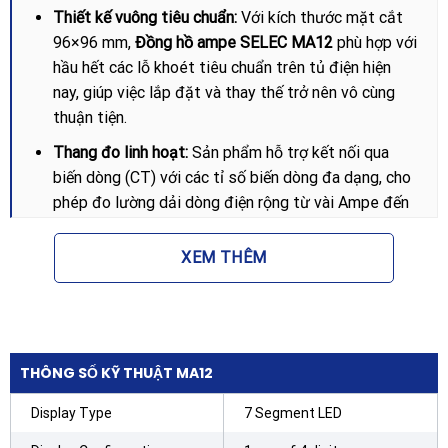
Thiết kế vuông tiêu chuẩn:
Với kích thước mặt cắt
96×96 mm,
Đồng hồ ampe SELEC MA12
phù hợp với
hầu hết các lỗ khoét tiêu chuẩn trên tủ điện hiện
nay, giúp việc lắp đặt và thay thế trở nên vô cùng
thuận tiện.
Thang đo linh hoạt:
Sản phẩm hỗ trợ kết nối qua
biến dòng (CT) với các tỉ số biến dòng đa dạng, cho
phép đo lường dải dòng điện rộng từ vài Ampe đến
hàng nghìn Ampe tùy theo nhu cầu thực tế của hệ
thống.
XEM THÊM
Độ bền vượt trội:
Vỏ ngoài được làm từ chất liệu
nhựa chống cháy và chịu va đập tốt, bảo vệ cơ cấu
đo bên trong khỏi bụi bẩn và các tác động cơ học
tại công trường.
THÔNG SỐ KỸ THUẬT MA12
Lợi ích khi lắp đặt Đồng hồ ampe SELEC
Display Type
7 Segment LED
MA12 cho hệ thống điện