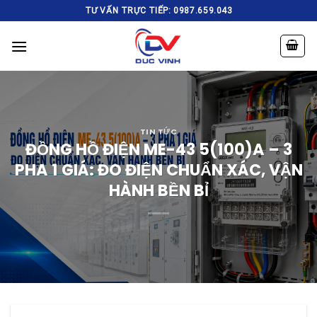
Skip
TƯ VẤN TRỰC TIẾP: 0987.659.043
to
content
TIN TỨC
ĐỒNG HỒ ĐIỆN ME-43 5(100)A – 3
PHA 1 GIÁ: ĐO ĐIỆN CHUẨN XÁC, VẬN
HÀNH BỀN BỈ