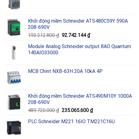
Khởi động mềm Schneider ATS480C59Y 590A
208-690V
Giá
Giá
193.212.800
₫
92.742.144
₫
gốc
hiện
Module Analog Schneider output 8AO Quantum
là:
tại
140AIO33000
193.212.800 ₫.
là:
92.742.144 ₫.
MCB Chint NXB-63H 20A 10kA 4P
Khởi động mềm Schneider ATS490M10Y 1000A
208-690V
Giá
Giá
489.720.000
₫
235.065.600
₫
gốc
hiện
PLC Schneider M221 16IO TM221C16U
là:
tại
489.720.000 ₫.
là:
235.065.600 ₫.