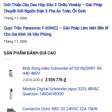
Giới Thiệu Cầu Dao Hộp Đảo 3 Chiều Vinakip – Giải Pháp
Chuyển Đổi Nguồn Điện 3 Pha An Toàn, Ổn Định
Tháng 7 1, 2026
Quạt Trần Panasonic F-60MZ2 – Giải Pháp Làm Mát Bền Bỉ
Cho Gia Đình Và Văn Phòng
Tháng 7 1, 2026
SẢN PHẨM ĐÁNH GIÁ CAO
Khởi động mềm Schneider ATS01N209RT 9A
440-480V
Giá
Giá
7.416.200
₫
3.559.776
₫
gốc
hiện
Module Digital Schneider input 32DI 48VAC
là:
tại
Quantum 140DAI45300
7.416.200 ₫.
là:
3.559.776 ₫.
Contactor Chint NXC-32 24VDC 32A 15kW