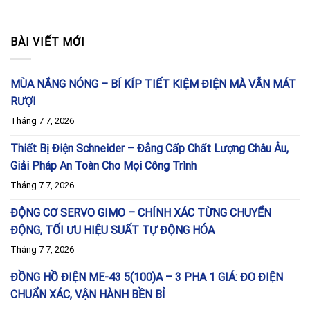
BÀI VIẾT MỚI
MÙA NẮNG NÓNG – BÍ KÍP TIẾT KIỆM ĐIỆN MÀ VẪN MÁT
RƯỢI
Tháng 7 7, 2026
Thiết Bị Điện Schneider – Đẳng Cấp Chất Lượng Châu Âu,
Giải Pháp An Toàn Cho Mọi Công Trình
Tháng 7 7, 2026
ĐỘNG CƠ SERVO GIMO – CHÍNH XÁC TỪNG CHUYỂN
ĐỘNG, TỐI ƯU HIỆU SUẤT TỰ ĐỘNG HÓA
Tháng 7 7, 2026
ĐỒNG HỒ ĐIỆN ME-43 5(100)A – 3 PHA 1 GIÁ: ĐO ĐIỆN
CHUẨN XÁC, VẬN HÀNH BỀN BỈ