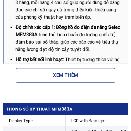
3 hàng, mỗi hàng 4 chữ số giúp người dùng dễ dàng
đọc các chỉ số ngay cả trong điều kiện thiếu sáng
của phòng kỹ thuật hay trạm biến áp.
Độ chính xác cấp 1:
Đồng hồ đo điện đa năng Selec
MFM383A
tuân thủ tiêu chuẩn đo lường quốc tế,
đảm bảo sai số thấp, giúp các báo cáo về tiêu thụ
năng lượng đạt độ tin cậy tuyệt đối.
Hỗ trợ kết nối linh hoạt:
Thiết bị tương thích với hệ
thống điện 3 pha 4 dây, 3 pha 3 dây, 2 pha 3 dây và
cả 1 pha 2 dây, phù hợp với hầu hết các hạ tầng điện
XEM THÊM
lưới tại Việt Nam.
Tỉ số biến dòng và biến áp tùy chỉnh:
Người dùng có
thể dễ dàng cài đặt thông số biến dòng (CT) sơ cấp
lên đến 10.000A và biến áp (PT) sơ cấp lên đến
THÔNG SỐ KỸ THUẬT MFM383A
500kV, mang lại khả năng ứng dụng cực rộng từ lưới
điện hạ thế đến trung thế.
Display Type
LCD with Backlight
Truyền thông Modbus RS485:
Hỗ trợ giao thức