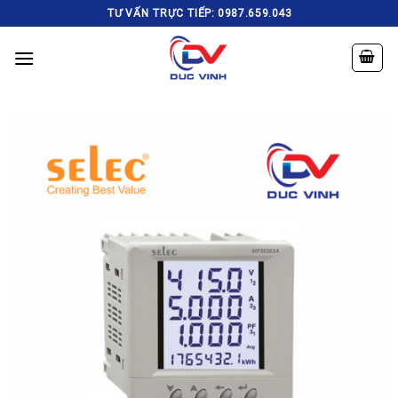
Skip
TƯ VẤN TRỰC TIẾP: 0987.659.043
to
content