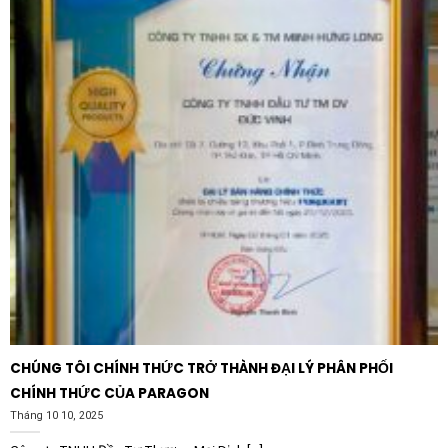
Hệ thống điện năng lượng mặt trời:
Giám sát dòng
điện xoay chiều đầu ra của Inverter trước khi hòa
lưới hoặc cấp cho tải tiêu thụ.
Tại sao nên chọn thiết bị điện Selec?
Selec là thương hiệu hàng đầu từ Ấn Độ, nổi tiếng với
việc cung cấp các thiết bị đo lường và điều khiển có độ
chính xác cao nhưng mức giá vô cùng cạnh tranh.
Đồng
hồ đo dòng điện – AM-I-3-800/5A
tuân thủ các tiêu
chuẩn quốc tế nghiêm ngặt về an toàn và kỹ thuật
điện. Khi lựa chọn sản phẩm Selec, quý khách hàng
hoàn toàn có thể yên tâm về khả năng vận hành ổn định
trong nhiều năm, đi kèm với đó là chế độ hỗ trợ kỹ
thuật và bảo hành chính hãng uy tín.
CHÚNG TÔI CHÍNH THỨC TRỞ THÀNH ĐẠI LÝ PHÂN PHỐI
CHÍNH THỨC CỦA PARAGON
Tháng 10 10, 2025