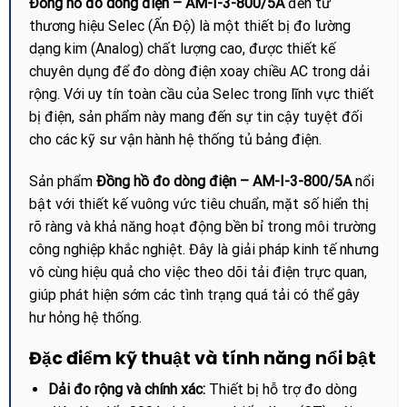
Đồng hồ đo dòng điện – AM-I-3-800/5A
đến từ
thương hiệu Selec (Ấn Độ) là một thiết bị đo lường
dạng kim (Analog) chất lượng cao, được thiết kế
chuyên dụng để đo dòng điện xoay chiều AC trong dải
rộng. Với uy tín toàn cầu của Selec trong lĩnh vực thiết
bị điện, sản phẩm này mang đến sự tin cậy tuyệt đối
cho các kỹ sư vận hành hệ thống tủ bảng điện.
Sản phẩm
Đồng hồ đo dòng điện – AM-I-3-800/5A
nổi
bật với thiết kế vuông vức tiêu chuẩn, mặt số hiển thị
rõ ràng và khả năng hoạt động bền bỉ trong môi trường
công nghiệp khắc nghiệt. Đây là giải pháp kinh tế nhưng
vô cùng hiệu quả cho việc theo dõi tải điện trực quan,
giúp phát hiện sớm các tình trạng quá tải có thể gây
hư hỏng hệ thống.
Đặc điểm kỹ thuật và tính năng nổi bật
Dải đo rộng và chính xác:
Thiết bị hỗ trợ đo dòng