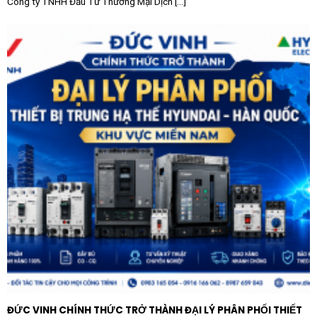
Công ty TNHH Đầu Tư Thương Mại Dịch [...]
ĐỨC VINH CHÍNH THỨC TRỞ THÀNH ĐẠI LÝ PHÂN PHỐI THIẾT