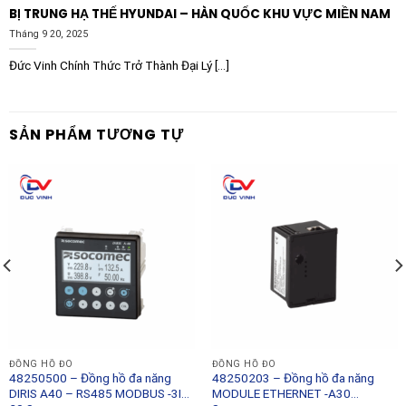
BỊ TRUNG HẠ THẾ HYUNDAI – HÀN QUỐC KHU VỰC MIỀN NAM
Tháng 9 20, 2025
Đức Vinh Chính Thức Trở Thành Đại Lý [...]
SẢN PHẨM TƯƠNG TỰ
ĐỒNG HỒ ĐO
ĐỒNG HỒ ĐO
48250500 – Đồng hồ đa năng
48250203 – Đồng hồ đa năng
DIRIS A40 – RS485 MODBUS -3I
MODULE ETHERNET -A30