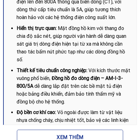
điện lên đến 800A thông qua biến dòng (CT), với
dòng thứ cấp tiêu chuẩn là 5A, giúp tương thích
hoàn hảo với các hệ thống điện công suất lớn.
Hiển thị trực quan:
Mặt đồng hồ kim với thang đo
chia độ sắc nét, giúp người vận hành dễ dàng quan
sát giá trị dòng điện hiện tại từ xa mà không cần
thao tác bấm nút phức tạp như các dòng đồng hồ
số.
Thiết kế tiêu chuẩn công nghiệp:
Với kích thước mặt
vuông phổ biến,
Đồng hồ đo dòng điện – AM-I-3-
800/5A
dễ dàng lắp đặt trên các bề mặt tủ điện
hoặc bảng điều khiển, đảm bảo tính thẩm mỹ và
đồng bộ cho hệ thống.
Độ bền cơ khí cao:
Vỏ ngoài được làm từ vật liệu
nhựa chống cháy, chịu nhiệt tốt, bảo vệ các linh kiện
bên trong khỏi bụi bẩn và các tác động vật lý nhẹ
trong môi trường nhà máy.
XEM THÊM