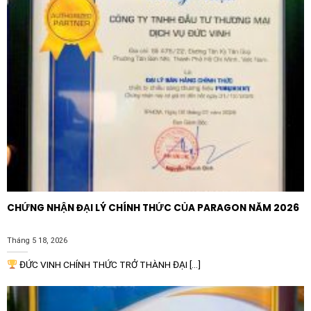
còn giảm thiểu rủi ro chập cháy liên quan đến mạch
nguồn nuôi thiết bị đo.
Ứng dụng thực tiễn của sản phẩm
Nhờ tính linh hoạt và độ tin cậy cao,
Đồng hồ đo dòng
điện – AM-I-3-800/5A
được ứng dụng rộng rãi trong
nhiều lĩnh vực khác nhau:
Tủ phân phối điện (MSB/DB):
Lắp đặt tại các tủ
điện tổng của tòa nhà, chung cư hoặc nhà xưởng để
giám sát dòng điện tổng của hệ thống.
CHỨNG NHẬN ĐẠI LÝ CHÍNH THỨC CỦA PARAGON NĂM 2026
Điều khiển động cơ:
Sử dụng trong các tủ điều khiển
máy bơm, máy nén khí hoặc dây chuyền sản xuất để
Tháng 5 18, 2026
theo dõi tải của động cơ trong quá trình vận hành.
ĐỨC VINH CHÍNH THỨC TRỞ THÀNH ĐẠI [...]
Trạm biến áp:
Hỗ trợ giám sát dòng điện ở phía hạ
thế của máy biến áp, đảm bảo dòng điện luôn nằm
trong ngưỡng an toàn cho phép.