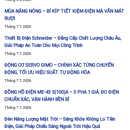
MÙA NẮNG NÓNG – BÍ KÍP TIẾT KIỆM ĐIỆN MÀ VẪN MÁT
RƯỢI
Tháng 7 7, 2026
Thiết Bị Điện Schneider – Đẳng Cấp Chất Lượng Châu Âu,
Giải Pháp An Toàn Cho Mọi Công Trình
Tháng 7 7, 2026
ĐỘNG CƠ SERVO GIMO – CHÍNH XÁC TỪNG CHUYỂN
ĐỘNG, TỐI ƯU HIỆU SUẤT TỰ ĐỘNG HÓA
Tháng 7 7, 2026
ĐỒNG HỒ ĐIỆN ME-43 5(100)A – 3 PHA 1 GIÁ: ĐO ĐIỆN
CHUẨN XÁC, VẬN HÀNH BỀN BỈ
Tháng 7 7, 2026
Đèn Năng Lượng Mặt Trời – Sáng Khỏe Không Lo Tiền
Điện, Giải Pháp Chiếu Sáng Ngoài Trời Hiệu Quả