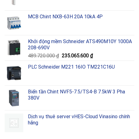
92.742.144 ₫.
MCB Chint NXB-63H 20A 10kA 4P
Khởi động mềm Schneider ATS490M10Y 1000A
208-690V
Giá
Giá
489.720.000
₫
235.065.600
₫
gốc
hiện
PLC Schneider M221 16IO TM221C16U
là:
tại
489.720.000 ₫.
là:
235.065.600 ₫.
Biến tần Chint NVF5-7.5/TS4-B 7.5kW 3 Pha
380V
Dịch vụ thuê server vHES-Cloud Vinasino chính
hãng