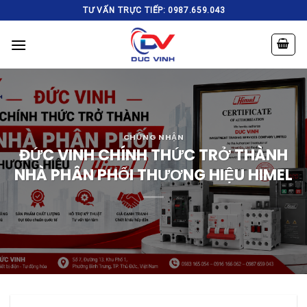
Skip
TƯ VẤN TRỰC TIẾP: 0987.659.043
to
content
CHỨNG NHẬN
ĐỨC VINH CHÍNH THỨC TRỞ THÀNH
NHÀ PHÂN PHỐI THƯƠNG HIỆU HIMEL