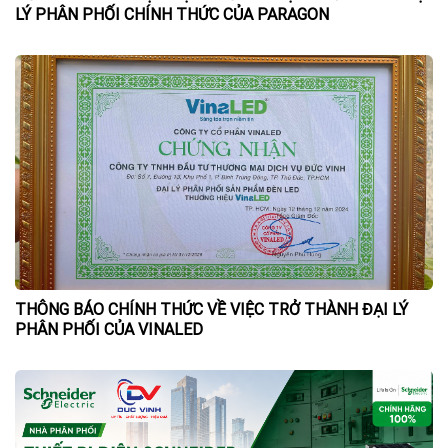
LÝ PHÂN PHỐI CHÍNH THỨC CỦA PARAGON
THÔNG BÁO CHÍNH THỨC VỀ VIỆC TRỞ THÀNH ĐẠI LÝ
PHÂN PHỐI CỦA VINALED