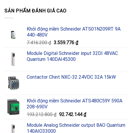
SẢN PHẨM ĐÁNH GIÁ CAO
Khởi động mềm Schneider ATS01N209RT 9A
440-480V
Giá
Giá
7.416.200
₫
3.559.776
₫
gốc
hiện
Module Digital Schneider input 32DI 48VAC
là:
tại
Quantum 140DAI45300
7.416.200 ₫.
là:
3.559.776 ₫.
Contactor Chint NXC-32 24VDC 32A 15kW
Khởi động mềm Schneider ATS480C59Y 590A
208-690V
Giá
Giá
193.212.800
₫
92.742.144
₫
gốc
hiện
Module Analog Schneider output 8AO Quantum
là:
tại
140AIO33000
193.212.800 ₫.
là: