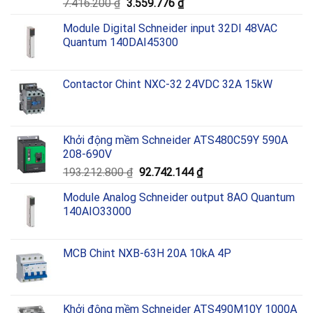
Giá
Giá
7.416.200
₫
3.559.776
₫
gốc
hiện
Module Digital Schneider input 32DI 48VAC
là:
tại
Quantum 140DAI45300
7.416.200 ₫.
là:
3.559.776 ₫.
Contactor Chint NXC-32 24VDC 32A 15kW
Khởi động mềm Schneider ATS480C59Y 590A
208-690V
Giá
Giá
193.212.800
₫
92.742.144
₫
gốc
hiện
Module Analog Schneider output 8AO Quantum
là:
tại
140AIO33000
193.212.800 ₫.
là:
92.742.144 ₫.
MCB Chint NXB-63H 20A 10kA 4P
Khởi động mềm Schneider ATS490M10Y 1000A