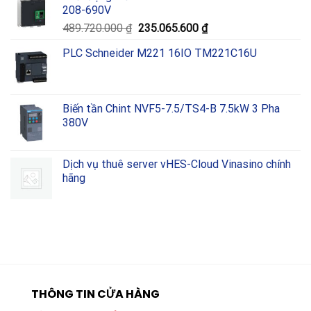
208-690V
Giá
Giá
489.720.000
₫
235.065.600
₫
gốc
hiện
PLC Schneider M221 16IO TM221C16U
là:
tại
489.720.000 ₫.
là:
235.065.600 ₫.
Biến tần Chint NVF5-7.5/TS4-B 7.5kW 3 Pha
380V
Dịch vụ thuê server vHES-Cloud Vinasino chính
hãng
THÔNG TIN CỬA HÀNG