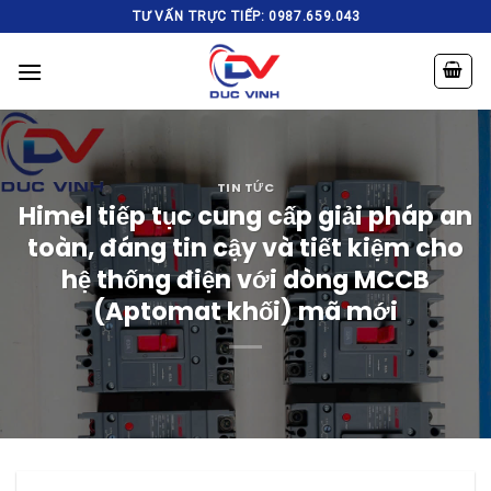
Skip
TƯ VẤN TRỰC TIẾP: 0987.659.043
to
content
TIN TỨC
Himel tiếp tục cung cấp giải pháp an
toàn, đáng tin cậy và tiết kiệm cho
hệ thống điện với dòng MCCB
(Aptomat khối) mã mới