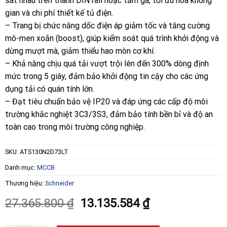
sát nhau trên thanh DIN rail hoặc tấm gá, tối ưu hóa không
gian và chi phí thiết kế tủ điện.
– Trang bị chức năng dốc điện áp giảm tốc và tăng cường
mô-men xoắn (boost), giúp kiểm soát quá trình khởi động và
dừng mượt mà, giảm thiểu hao mòn cơ khí.
– Khả năng chịu quá tải vượt trội lên đến 300% dòng định
mức trong 5 giây, đảm bảo khởi động tin cậy cho các ứng
dụng tải có quán tính lớn.
– Đạt tiêu chuẩn bảo vệ IP20 và đáp ứng các cấp độ môi
trường khắc nghiệt 3C3/3S3, đảm bảo tính bền bỉ và độ an
toàn cao trong môi trường công nghiệp.
SKU:
ATS130N2D73LT
Danh mục:
MCCB
Thương hiệu:
Schneider
Giá
Giá
27.365.800
₫
13.135.584
₫
gốc
hiện