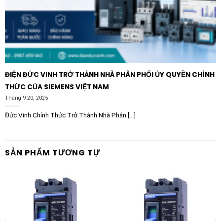
thiểu tối đa thời gian dừng máy ngoài ý muốn.
Thân thiện với môi trường và bền vững:
Sản phẩm
đạt chứng nhận đạt tiêu chuẩn sinh thái Green
Premium của Schneider Electric, cam kết tuân thủ
nghiêm ngặt các quy định môi trường như RoHS và
REACH. Với khả năng tái chế lên tới 64% và giảm
ĐIỆN ĐỨC VINH TRỞ THÀNH NHÀ PHÂN PHỐI ỦY QUYỀN CHÍNH
lượng phát thải carbon trong toàn bộ vòng đời sản
THỨC CỦA SIEMENS VIỆT NAM
phẩm, thiết bị hỗ trợ doanh nghiệp hướng tới các
Tháng 9 20, 2025
tiêu chuẩn sản xuất xanh hiện đại.
Đức Vinh Chính Thức Trở Thành Nhà Phân [...]
Ứng Dụng Tiêu Biểu Trong Công
Nghiệp
SẢN PHẨM TƯƠNG TỰ
Khởi động mềm Schneider Altivar ATS130
ATS130N2D73LT 73A 200-480V được thiết kế chuyên
dụng và tối ưu nhất cho các ứng dụng máy móc từ cơ
bản đến trung bình, bao gồm:
Hệ thống bơm nước và xử lý nước thải:
Giúp khởi