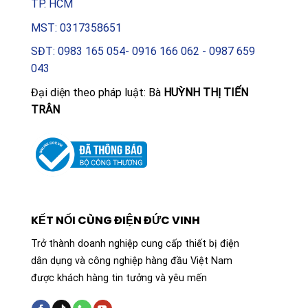
TP. HCM
được các chứng nhận toàn cầu bao gồm CE, cULus,
MST: 0317358651
UKCA, CCC, RCM, EAC, khẳng định chất lượng và sự an
tâm tuyệt đối cho mọi công trình.
SĐT: 0983 165 054- 0916 166 062 - 0987 659
043
Đại diện theo pháp luật: Bà
HUỲNH THỊ TIẾN
TRÂN
KẾT NỐI CÙNG ĐIỆN ĐỨC VINH
Trở thành doanh nghiệp cung cấp thiết bị điện
dân dụng và công nghiệp hàng đầu Việt Nam
được khách hàng tin tưởng và yêu mến