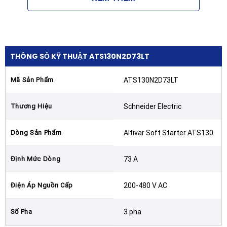
kW ở điện áp 230V, 37 kW ở điện áp 400V, và lên tới
45 kW ở điện áp 440V
Khả năng chịu quá tải:
Chịu dòng tải lên tới 300%
dòng định mức trong vòng 5 giây, hỗ trợ tuyệt vời
THÔNG SỐ KỸ THUẬT ATS130N2D73LT
cho các ứng dụng tải có quán tính lớn
Cấp độ bảo vệ IP:
IP20
Mã Sản Phẩm
ATS130N2D73LT
Kích thước vật lý (Rộng x Cao x Sâu):
55 x 166 x
Thương Hiệu
Schneider Electric
165 mm
Trọng lượng:
1.3 kg
Dòng Sản Phẩm
Altivar Soft Starter ATS130
Tính Năng Vượt Trội Của Thiết Bị
Định Mức Dòng
73 A
Khởi động mềm Schneider Altivar ATS130
ATS130N2D73LT 73A 200-480V được trang bị hàng
Điện Áp Nguồn Cấp
200-480 V AC
loạt tính năng hiện đại nhằm đơn giản hóa quy trình
thiết kế, lắp đặt cũng như vận hành trong nhà máy:
Số Pha
3 pha