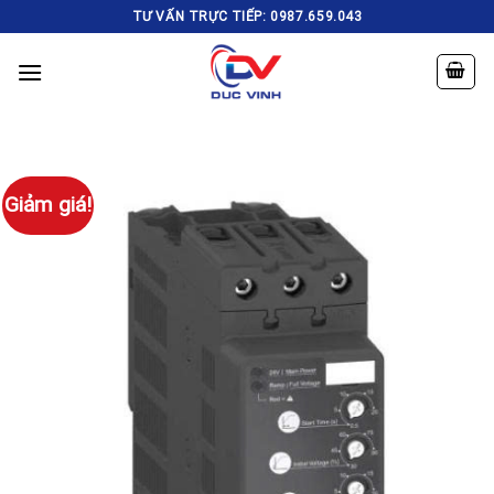
Skip
TƯ VẤN TRỰC TIẾP: 0987.659.043
to
content
Giảm giá!