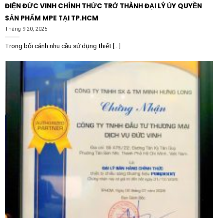
ĐIỆN ĐỨC VINH CHÍNH THỨC TRỞ THÀNH ĐẠI LÝ ỦY QUYỀN
Tích hợp hệ thống bypass nội bộ hiệu suất cao:
Sau khi
SẢN PHẨM MPE TẠI TP.HCM
hoàn thành quá trình khởi động mượt mà bằng việc
Tháng 9 20, 2025
điều chỉnh điện áp dốc tăng dần, hệ thống rơ-le bypass
Trong bối cảnh nhu cầu sử dụng thiết [...]
bên trong sẽ tự động kích hoạt để nối tắt mạch bán
dẫn. Chức năng này giúp giảm hao phí điện năng ở
trạng thái vận hành ổn định xuống chỉ còn mức tối
thiểu là 3W, hạn chế tỏa nhiệt ra môi trường xung quanh
tủ điện và loại bỏ nhu cầu lắp đặt tản nhiệt phụ.
Chức năng tăng cường lực khởi động (Boost):
Đối với
các ứng dụng khó khởi động, nơi tải trọng ban đầu có
lực ma sát tĩnh rất cao hoặc quán tính lớn, chức năng
Boost tích hợp sẽ cung cấp một xung lực mạnh mẽ
trong khoảnh khắc đầu tiên nhằm giúp động cơ dễ
dàng thoát ly trạng thái đứng yên và tăng tốc ổn định.
Lợi Ích Thực Tế Khi Sử Dụng Sản Phẩm