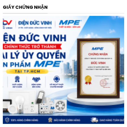
Thiết kế siêu nhỏ gọn và đồng bộ:
Với chiều rộng vỏ
GIẤY CHỨNG NHẬN
máy chỉ 55mm, thiết bị này có cùng kích thước bề
ngang với dòng aptomat bảo vệ động cơ TeSys Deca
Frame 3. Sự đồng bộ hoàn hảo này cho phép các kỹ sư
dễ dàng tích hợp và lắp đặt sát cạnh nhau (side by
side) trên thanh DIN rail hoặc tấm gá, tối ưu hóa không
gian tủ điện một cách tối đa và phù hợp với các tủ điện
có chiều sâu hạn chế từ 200mm.
Công nghệ EverLink và đầu nối lò xo tiên tiến:
Schneider Electric đã tích hợp công nghệEverLink độc
quyền vào các terminal động lực của dòng ATS130. Cơ
chế này đảm bảo duy trì áp lực siết chặt lên dây cáp
liên tục theo thời gian, ngăn ngừa hiện tượng lỏng đầu
dây do rung lắc chấn động. Kết hợp với đầu nối điều
khiển dạng lò xo, thiết bị hoàn toàn không cần bảo trì
siết lại ốc định kỳ hàng năm, tiết kiệm chi phí kỹ thuật
đáng kể.