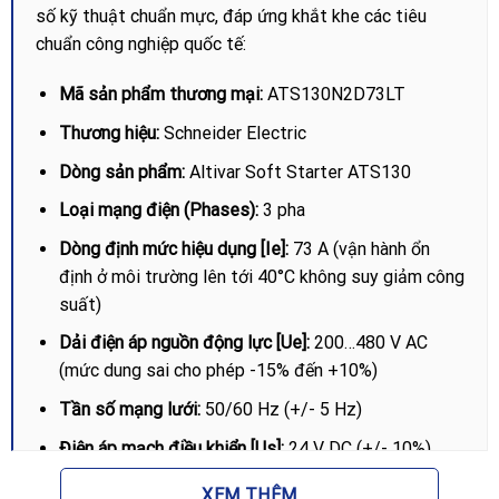
số kỹ thuật chuẩn mực, đáp ứng khắt khe các tiêu
chuẩn công nghiệp quốc tế:
Mã sản phẩm thương mại:
ATS130N2D73LT
Thương hiệu:
Schneider Electric
Dòng sản phẩm:
Altivar Soft Starter ATS130
Loại mạng điện (Phases):
3 pha
Dòng định mức hiệu dụng [Ie]:
73 A (vận hành ổn
định ở môi trường lên tới 40°C không suy giảm công
suất)
Dải điện áp nguồn động lực [Ue]:
200…480 V AC
(mức dung sai cho phép -15% đến +10%)
Tần số mạng lưới:
50/60 Hz (+/- 5 Hz)
Điện áp mạch điều khiển [Us]:
24 V DC (+/- 10%)
Công suất động cơ tương thích (Normal Duty):
22
XEM THÊM