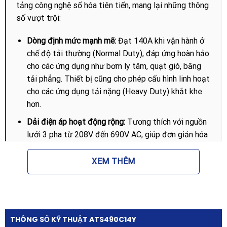
tảng công nghệ số hóa tiên tiến, mang lại những thông
số vượt trội:
Dòng định mức mạnh mẽ:
Đạt 140A khi vận hành ở
chế độ tải thường (Normal Duty), đáp ứng hoàn hảo
cho các ứng dụng như bơm ly tâm, quạt gió, băng
tải phẳng. Thiết bị cũng cho phép cấu hình linh hoạt
cho các ứng dụng tải nặng (Heavy Duty) khắt khe
hơn.
Dải điện áp hoạt động rộng:
Tương thích với nguồn
lưới 3 pha từ 208V đến 690V AC, giúp đơn giản hóa
việc lựa chọn mã hàng khi triển khai dự án ở các
vùng quốc gia có tiêu chuẩn điện áp khác nhau.
XEM THÊM
Nguồn điều khiển linh hoạt:
Hỗ trợ dải điện áp điều
khiển từ 110V đến 230V AC, giúp dễ dàng tích hợp
vào hệ thống tủ điện điều khiển sẵn có mà không
cần lắp đặt thêm bộ chuyển đổi nguồn phức tạp.
THÔNG SỐ KỸ THUẬT ATS490C14Y