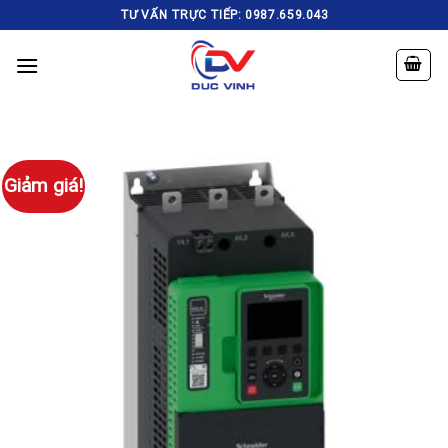
Skip
TƯ VẤN TRỰC TIẾP: 0987.659.043
to
content
Giảm giá!