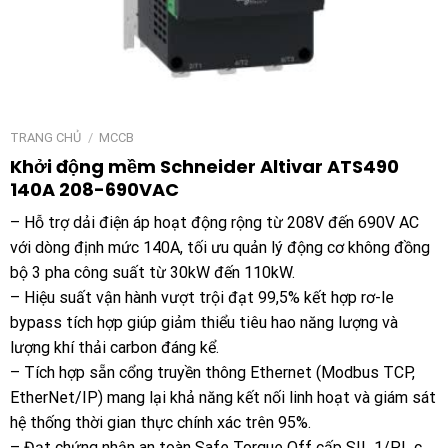
TRANG CHỦ
/
MCCB
Khởi động mềm Schneider Altivar ATS490
140A 208-690VAC
– Hỗ trợ dải điện áp hoạt động rộng từ 208V đến 690V AC
với dòng định mức 140A, tối ưu quản lý động cơ không đồng
bộ 3 pha công suất từ 30kW đến 110kW.
– Hiệu suất vận hành vượt trội đạt 99,5% kết hợp rơ-le
bypass tích hợp giúp giảm thiểu tiêu hao năng lượng và
lượng khí thải carbon đáng kể.
– Tích hợp sẵn cổng truyền thông Ethernet (Modbus TCP,
EtherNet/IP) mang lại khả năng kết nối linh hoạt và giám sát
hệ thống thời gian thực chính xác trên 95%.
– Đạt chứng nhận an toàn Safe Torque Off cấp SIL 1/PL c