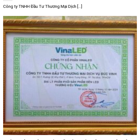
toàn tuyệt đối cho quy trình vận hành.
Công ty TNHH Đầu Tư Thương Mại Dịch [...]
Tính năng ngắt mô-men an toàn (STO):
Trang bị tiêu
chuẩn chức năng Safe Torque Off nâng cao, giúp ngắt
lực động cơ ngay lập tức trong các tình huống khẩn
cấp mà không cần ngắt nguồn lực động lực chính, bảo
vệ an toàn tối đa cho người lao động vận hành trực
tiếp quanh máy móc.
Ứng dụng thực tế trong công nghiệp
Nhờ vào cấu trúc bền bỉ và khả năng điều khiển thông
minh, Khởi động mềm Schneider Altivar ATS490 140A
208-690VAC được tin dùng rộng rãi trong nhiều lĩnh
vực công nghiệp trọng điểm:
Hệ thống cấp thoát nước và xử lý nước thải:
Điều
khiển các cụm bơm ly tâm công suất lớn, loại bỏ
hoàn toàn hiện tượng “búa nước” (water hammer)