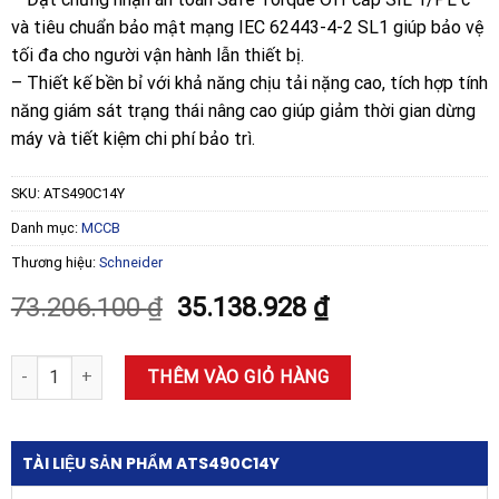
và tiêu chuẩn bảo mật mạng IEC 62443-4-2 SL1 giúp bảo vệ
tối đa cho người vận hành lẫn thiết bị.
– Thiết kế bền bỉ với khả năng chịu tải nặng cao, tích hợp tính
năng giám sát trạng thái nâng cao giúp giảm thời gian dừng
máy và tiết kiệm chi phí bảo trì.
SKU:
ATS490C14Y
Danh mục:
MCCB
Thương hiệu:
Schneider
Giá
Giá
73.206.100
₫
35.138.928
₫
gốc
hiện
là:
tại
Khởi động mềm Schneider Altivar ATS490 140A 208-690VAC số lượ
THÊM VÀO GIỎ HÀNG
73.206.100 ₫.
là:
35.138.928 ₫.
TÀI LIỆU SẢN PHẨM ATS490C14Y