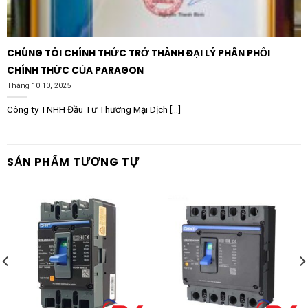
dài lâu cho Khởi động mềm Schneider Altivar ATS490
140A 208-690VAC, quy trình lắp đặt cần tuân thủ
nghiêm ngặt các khuyến cáo từ nhà sản xuất:
CHÚNG TÔI CHÍNH THỨC TRỞ THÀNH ĐẠI LÝ PHÂN PHỐI
CHÍNH THỨC CỦA PARAGON
Thiết bị nên được lắp đặt thẳng đứng bên trong tủ
Tháng 10 10, 2025
điện có không gian thông thoáng. Cần duy trì khoảng
Công ty TNHH Đầu Tư Thương Mại Dịch [...]
cách trống tối thiểu ở phía trên và phía dưới thiết bị
theo tài liệu kỹ thuật đi kèm để đảm bảo luồng không
khí giải nhiệt tự nhiên hoạt động hiệu quả. Trong các
SẢN PHẨM TƯƠNG TỰ
môi trường nhà máy có nhiều bụi bẩn, độ ẩm cao hoặc
hóa chất ăn mòn, tủ điện cần được trang bị lọc bụi
chuyên dụng hoặc hệ thống điều hòa giải nhiệt cưỡng
bức.
Nhờ tích hợp sẵn các cổng truyền thông tốc độ cao
như Modbus TCP và EtherNet/IP, các kỹ sư có thể dễ
dàng kết nối thiết bị với hệ thống điều khiển trung tâm
PLC/SCADA. Việc giám sát liên tục các thông số dòng