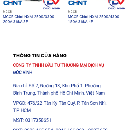
điện, điện áp, mô-men xoắn và lịch sử lỗi giúp phòng
bảo trì chủ động đưa ra các dự đoán hư hỏng sớm, từ
MCCB
MCCB
MCCB Chint NXM-250S/3300
MCCB Chint NXM-250S/4300
đó lên kế hoạch bảo dưỡng phù hợp, tối ưu hóa thời
200A 36kA 3P
180A 36kA 4P
gian hoạt động liên tục (uptime) của toàn bộ nhà máy.
THÔNG TIN CỬA HÀNG
CÔNG TY TNHH ĐẦU TƯ THƯƠNG MẠI DỊCH VỤ
ĐỨC VINH
Địa chỉ: Số 7, Đường 13, Khu Phố 1, Phường
Bình Trưng, Thành phố Hồ Chí Minh, Việt Nam
VPGD: 476/22 Tân Kỳ Tân Quý, P. Tân Sơn Nhì,
TP. HCM
MST: 0317358651