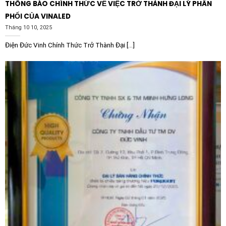
gây nứt vỡ đường ống khi dừng bơm đột ngột.
THÔNG BÁO CHÍNH THỨC VỀ VIỆC TRỞ THÀNH ĐẠI LÝ PHÂN
PHỐI CỦA VINALED
Hệ thống thông gió và điều hòa trung tâm HVAC:
Tháng 10 10, 2025
Vận hành mượt mà các hệ thống quạt hút gió tòa
nhà, quạt đẩy lò hơi, giảm dòng khởi động tránh gây
Điện Đức Vinh Chính Thức Trở Thành Đại [...]
sụt áp làm ảnh hưởng đến các thiết bị điện tử nhạy
cảm khác trong mạng lưới.
Ngành khai thác mỏ và xi măng:
Ứng dụng hiệu quả
cho các hệ thống băng tải dài, máy nghiền đá, máy
sàng lọc liệu, giúp việc khởi động tải nặng trở nên
dễ dàng và an toàn hơn bao giờ hết.
Công nghiệp chế biến gỗ và sản xuất giấy:
Điều
khiển hệ thống máy nén khí trung tâm, máy đùn, giúp
duy trì áp suất hệ thống ổn định và bảo vệ động cơ
trước các hiện tượng quá tải nhiệt.
Hướng dẫn lắp đặt và tối ưu vận hành
Để đảm bảo hiệu suất hoạt động tốt nhất và độ bền