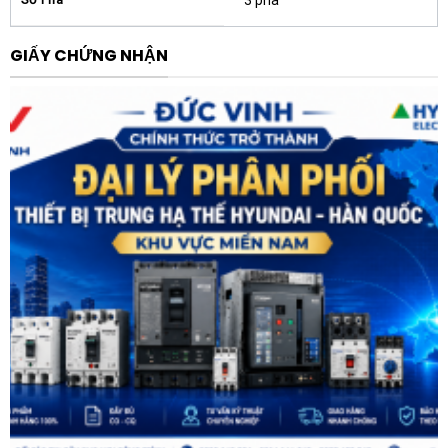
3 pha
bỏ hoàn toàn yêu cầu phải bảo trì, siết chặt ốc vít
định kỳ hàng năm như các dòng thiết bị truyền
thống.
GIẤY CHỨNG NHẬN
Kích thước siêu tối ưu:
Với bề rộng thân máy chỉ vỏn
vẹn 55mm, thiết bị có kích thước tương thích hoàn
toàn cấu trúc hình học với dòng aptomat bảo vệ
động cơ TeSys Deca frame 3, cho phép ghép nối
trực tiếp tạo thành một bộ khởi động động cơ
thông minh, tiết kiệm tới 30% không gian tủ điện.
Khả năng truyền thông tích hợp:
Sản phẩm hỗ trợ
sẵn giao thức kết nối Modbus RTU thông qua cổng
RJ45 tiêu chuẩn trên board mạch chính mà không
cần mua thêm bất kỳ module phần cứng mở rộng
nào, giúp truyền tải toàn bộ dữ liệu vận hành về hệ
thống điều khiển trung tâm (PLC/SCADA).
Lợi ích vượt trội khi sử dụng Khởi động
mềm Schneider ATS130N2D65LT 65A