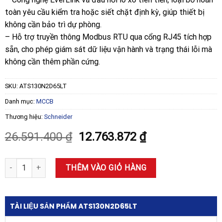
toàn yêu cầu kiểm tra hoặc siết chặt định kỳ, giúp thiết bị
không cần bảo trì dự phòng.
– Hỗ trợ truyền thông Modbus RTU qua cổng RJ45 tích hợp
sẵn, cho phép giám sát dữ liệu vận hành và trạng thái lỗi mà
không cần thêm phần cứng.
SKU:
ATS130N2D65LT
Danh mục:
MCCB
Thương hiệu:
Schneider
Giá
Giá
26.591.400
₫
12.763.872
₫
gốc
hiện
là:
tại
Khởi động mềm Schneider ATS130N2D65LT 65A 200-480V số lượng
THÊM VÀO GIỎ HÀNG
26.591.400 ₫.
là:
12.763.872 ₫.
TÀI LIỆU SẢN PHẨM ATS130N2D65LT