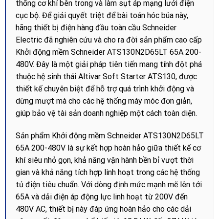
thống cơ khí bên trong và làm sụt áp mạng lưới điện
cục bộ. Để giải quyết triệt để bài toán hóc búa này,
hãng thiết bị điện hàng đầu toàn cầu Schneider
Electric đã nghiên cứu và cho ra đời sản phẩm cao cấp
Khởi động mềm Schneider ATS130N2D65LT 65A 200-
480V. Đây là một giải pháp tiên tiến mang tính đột phá
thuộc hệ sinh thái Altivar Soft Starter ATS130, được
thiết kế chuyên biệt để hỗ trợ quá trình khởi động và
dừng mượt mà cho các hệ thống máy móc đơn giản,
giúp bảo vệ tài sản doanh nghiệp một cách toàn diện.
Sản phẩm Khởi động mềm Schneider ATS130N2D65LT
65A 200-480V là sự kết hợp hoàn hảo giữa thiết kế cơ
khí siêu nhỏ gọn, khả năng vận hành bền bỉ vượt thời
gian và khả năng tích hợp linh hoạt trong các hệ thống
tủ điện tiêu chuẩn. Với dòng định mức mạnh mẽ lên tới
65A và dải điện áp động lực linh hoạt từ 200V đến
480V AC, thiết bị này đáp ứng hoàn hảo cho các dải