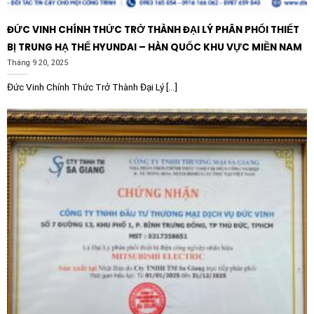
200-480V
ĐỨC VINH CHÍNH THỨC TRỞ THÀNH ĐẠI LÝ PHÂN PHỐI THIẾT
Việc đầu tư tích hợp Khởi động mềm Schneider
BỊ TRUNG HẠ THẾ HYUNDAI – HÀN QUỐC KHU VỰC MIỀN NAM
ATS130N2D65LT 65A 200-480V vào hệ thống điện
Tháng 9 20, 2025
công nghiệp mang lại những giá trị kinh tế trực tiếp và
Đức Vinh Chính Thức Trở Thành Đại Lý [...]
lâu dài vô cùng to lớn cho doanh nghiệp:
Trước hết, thiết bị giúp bảo vệ tối đa hệ thống động cơ
và cơ cấu cơ khí truyền động đi kèm. Nhờ khả năng
kiểm soát độ dốc tăng giảm điện áp mượt mà, Khởi
động mềm Schneider ATS130N2D65LT 65A 200-480V
hạn chế tối đa các xung lực momen đột ngột tác động
lên trục động cơ, khớp nối, hộp số và dây đai truyền
động. Đối với hệ thống đường ống dẫn chất lưu, cơ chế
dừng mềm giúp loại bỏ triệt để hiện tượng “búa nước”
nguy hiểm gây rạn nứt hay vỡ đường ống dẫn.
Tiếp theo, sản phẩm tối ưu hiệu quả kinh tế thông qua
việc tiết kiệm năng lượng và giảm thiểu chi phí vận