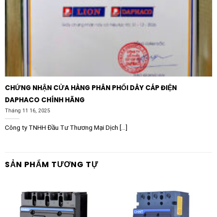
Hệ thống bơm ly tâm và bơm tăng áp:
Giúp kiểm
soát lưu lượng tăng dần đều, bảo vệ cánh bơm khỏi
hao mòn cơ học và ngăn ngừa xung thủy lực trong
mạng lưới cấp thoát nước nhà máy hoặc khu dân cư.
Quạt thông gió và quạt hút bụi công nghiệp:
Hỗ trợ
các hệ thống quạt công suất lớn khởi động êm ái,
tránh hiện tượng trượt đai truyền động và giảm
CHỨNG NHẬN CỬA HÀNG PHÂN PHỐI DÂY CÁP ĐIỆN
thiểu ứng suất cơ học lên ổ bi.
DAPHACO CHÍNH HÃNG
Tháng 11 16, 2025
Hệ thống máy nén khí và máy nén lạnh:
Giảm thiểu
Công ty TNHH Đầu Tư Thương Mại Dịch [...]
dòng đỉnh khởi động cực đại khi rotor bắt đầu quay,
tăng độ ổn định cho hệ thống điều hòa không khí
trung tâm và hệ thống khí nén nhà xưởng.
SẢN PHẨM TƯƠNG TỰ
Băng tải và hệ thống truyền động tuyến tính:
Đảm
bảo hàng hóa trên băng tải không bị xô lệch, đổ vỡ
do hiện tượng tăng tốc đột ngột, nâng cao tính an
toàn trong khâu logistics.