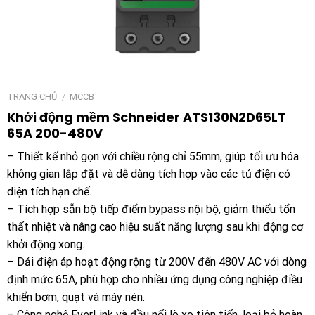
TRANG CHỦ
/
MCCB
Khởi động mềm Schneider ATS130N2D65LT
65A 200-480V
– Thiết kế nhỏ gọn với chiều rộng chỉ 55mm, giúp tối ưu hóa
không gian lắp đặt và dễ dàng tích hợp vào các tủ điện có
diện tích hạn chế.
– Tích hợp sẵn bộ tiếp điểm bypass nội bộ, giảm thiểu tổn
thất nhiệt và nâng cao hiệu suất năng lượng sau khi động cơ
khởi động xong.
– Dải điện áp hoạt động rộng từ 200V đến 480V AC với dòng
định mức 65A, phù hợp cho nhiều ứng dụng công nghiệp điều
khiển bơm, quạt và máy nén.
– Công nghệ EverLink và đầu nối lò xo tiên tiến, loại bỏ hoàn