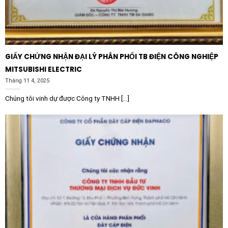
hành. Bằng cách giảm thiểu dòng điện inrush khi khởi
động (chỉ khoảng 300% dòng định mức trong vòng 5
giây), thiết bị hạn chế tình trạng sụt áp hệ thống gây
hư hỏng cho các thiết bị điện tử nhạy cảm xung quanh
GIẤY CHỨNG NHẬN ĐẠI LÝ PHÂN PHỐI TB ĐIỆN CÔNG NGHIỆP
trong nhà máy, đồng thời giảm mức phạt tiền điện do
MITSUBISHI ELECTRIC
vượt quá công suất biểu kiến tối đa. Ngoài ra, cấu trúc
Tháng 11 4, 2025
không cần bảo trì định kỳ (preventive maintenance-
free) giúp các doanh nghiệp tiết kiệm tối đa thời gian
Chúng tôi vinh dự được Công ty TNHH [...]
dừng máy và chi phí thuê nhân công bảo dưỡng.
Các ứng dụng thực tiễn trong công
nghiệp
Nhờ thiết kế linh hoạt, độ bền cao đạt chuẩn bảo vệ
IP20 và khả năng tương thích môi trường công nghiệp
khắc nghiệt, Khởi động mềm Schneider
ATS130N2D65LT 65A 200-480V được ứng dụng rộng
rãi trong nhiều loại máy móc tiêu chuẩn: