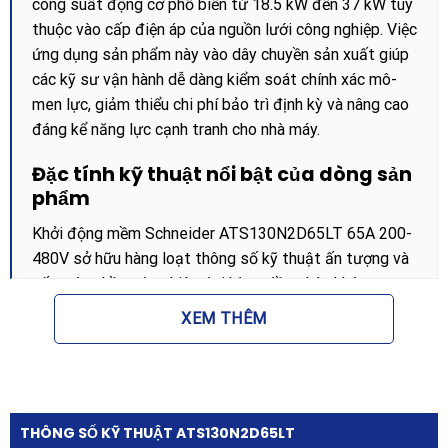
công suất động cơ phổ biến từ 18.5 kW đến 37 kW tùy
thuộc vào cấp điện áp của nguồn lưới công nghiệp. Việc
ứng dụng sản phẩm này vào dây chuyền sản xuất giúp
các kỹ sư vận hành dễ dàng kiểm soát chính xác mô-
men lực, giảm thiểu chi phí bảo trì định kỳ và nâng cao
đáng kể năng lực cạnh tranh cho nhà máy.
Đặc tính kỹ thuật nổi bật của dòng sản
phẩm
Khởi động mềm Schneider ATS130N2D65LT 65A 200-
480V sở hữu hàng loạt thông số kỹ thuật ấn tượng và
cấu trúc phần cứng hiện đại hàng đầu phân khúc, mang
lại độ tin cậy tuyệt đối cho người dùng:
XEM THÊM
Dải công suất linh hoạt:
Thiết bị hỗ trợ điều khiển
tối ưu cho động cơ không đồng bộ 3 pha công suất
18.5 kW ở mức điện áp 230V, đạt công suất 30 kW
ở mức điện áp 400V và lên tới 37 kW đối với lưới
THÔNG SỐ KỸ THUẬT ATS130N2D65LT