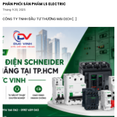
braking) và cơ chế bơm dòng một chiều (DC
PHÂN PHỐI SẢN PHẨM LS ELECTRIC
injection), thiết bị có khả năng dừng các hệ thống
Tháng 9 20, 2025
máy móc có moment quán tính cực lớn một cách
CÔNG TY TNHH ĐẦU TƯ THƯƠNG MẠI DỊCH [...]
nhanh chóng và an toàn tuyệt đối.
Lợi ích vượt trội khi sử dụng cho hệ
thống doanh nghiệp
Đầu tư lắp đặt khởi động mềm Schneider
ATS480C21Y 210A 208-690V mang lại những giá trị
kinh tế và vận hành thiết thực lâu dài:
Tiết kiệm năng lượng và giảm chi phí vận hành:
Nhờ
khả năng giới hạn dòng khởi động tối ưu (có thể cấu
hình linh hoạt từ 150% đến 700% dòng định mức), thiết
bị giúp giảm thiểu sụt áp trên lưới điện nội bộ và ngăn
ngừa tình trạng quá tải hệ thống. Hiệu suất năng lượng
của thiết bị đạt mức lý tưởng lên tới hơn 99.5%, hạn
chế hao tổn điện năng ở trạng thái vận hành ổn định.