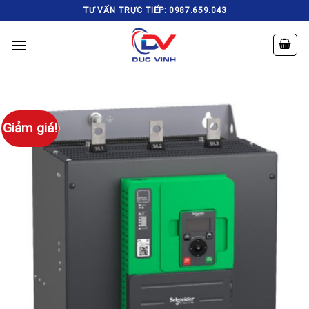
Skip
TƯ VẤN TRỰC TIẾP: 0987.659.043
to
content
Giảm giá!