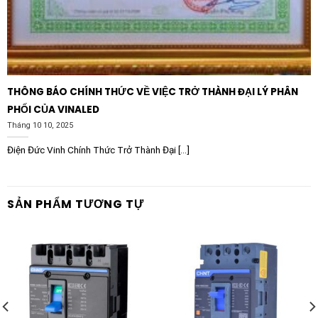
Sản phẩm hỗ trợ kết nối toàn diện với các kiến trúc tự
động hóa hiện đại thông qua các module truyền thông
tùy chọn phổ biến như Modbus TCP/EtherNet/IP,
Profibus DP V1, PROFINET, và CANopen. Sự kết hợp
này cho phép kỹ sư dễ dàng giám sát từ xa, thu thập
THÔNG BÁO CHÍNH THỨC VỀ VIỆC TRỞ THÀNH ĐẠI LÝ PHÂN
dữ liệu vận hành theo thời gian thực và thực hiện chẩn
PHỐI CỦA VINALED
đoán lỗi chính xác.
Tháng 10 10, 2025
Ứng dụng thực tiễn trong các ngành
Điện Đức Vinh Chính Thức Trở Thành Đại [...]
công nghiệp nặng
Với độ bền bỉ cao và khả năng chịu tải vượt trội, khởi
động mềm Schneider ATS480C21Y 210A 208-690V là
SẢN PHẨM TƯƠNG TỰ
sự lựa chọn hàng đầu cho các ứng dụng then chốt:
Hệ thống bơm nước và xử lý nước thải:
Kiểm soát
mô-men xoắn hiệu quả giúp loại bỏ hoàn toàn hiện
tượng “búa nước” (water hammer) gây vỡ ống hoặc
hỏng van khi dừng bơm đột ngột.