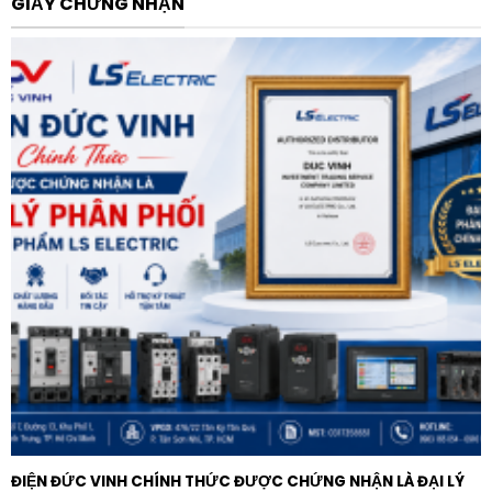
GIẤY CHỨNG NHẬN
nối bên trong mạch tam giác cho phép giảm dòng
điện vận hành qua thiết bị, từ đó tối ưu hóa chi phí
đầu tư thiết bị ngoại vi. Nhờ quy trình kiểm tra tích
hợp (embedded test routine), việc cấu hình và đưa
vào vận hành hệ thống đấu delta trở nên vô cùng
đơn giản.
Tích hợp các biện pháp an toàn không gian mạng:
Được thiết kế cho xu hướng số hóa toàn cầu, dòng
sản phẩm này đáp ứng nghiêm ngặt các tiêu chuẩn
bảo mật an ninh mạng quốc tế. Thiết bị sở hữu các
tính năng tiên tiến như ghi nhật ký sự kiện bảo mật,
kiểm soát quyền truy cập của người dùng và cập
nhật chương trình cơ sở bảo mật (cybersecure
firmware update), giúp bảo vệ toàn diện tài sản của
doanh nghiệp trước các nguy cơ tấn công mạng.
Chế độ dừng thông minh cho tải có quán tính lớn:
Nhờ trang bị hệ thống phanh động năng (dynamic
ĐIỆN ĐỨC VINH CHÍNH THỨC ĐƯỢC CHỨNG NHẬN LÀ ĐẠI LÝ