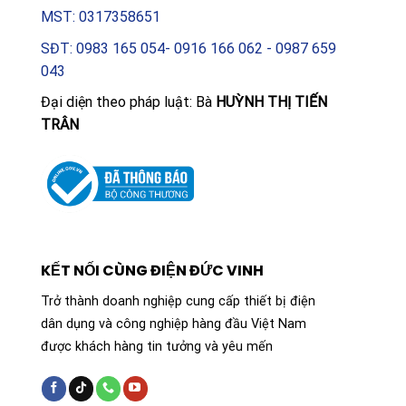
hạ tầng thiết bị của doanh nghiệp một cách bền vững.
MST: 0317358651
Chọn lựa sản phẩm từ Schneider Electric là sự cam
SĐT: 0983 165 054- 0916 166 062 - 0987 659
kết cho sự ổn định, an toàn và hiệu suất vượt thời gian.
043
Đại diện theo pháp luật: Bà
HUỲNH THỊ TIẾN
TRÂN
KẾT NỐI CÙNG ĐIỆN ĐỨC VINH
Trở thành doanh nghiệp cung cấp thiết bị điện
dân dụng và công nghiệp hàng đầu Việt Nam
được khách hàng tin tưởng và yêu mến