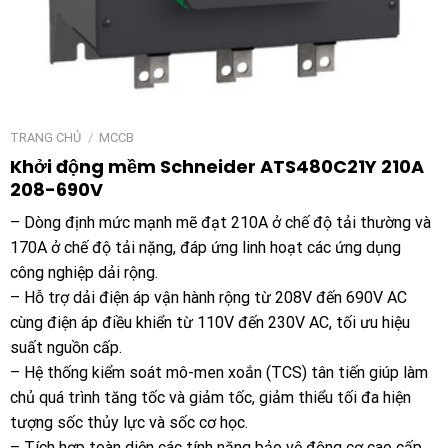
TRANG CHỦ
/
MCCB
Khởi động mềm Schneider ATS480C21Y 210A
208-690V
– Dòng định mức mạnh mẽ đạt 210A ở chế độ tải thường và
170A ở chế độ tải nặng, đáp ứng linh hoạt các ứng dụng
công nghiệp dải rộng.
– Hỗ trợ dải điện áp vận hành rộng từ 208V đến 690V AC
cùng điện áp điều khiển từ 110V đến 230V AC, tối ưu hiệu
suất nguồn cấp.
– Hệ thống kiểm soát mô-men xoắn (TCS) tân tiến giúp làm
chủ quá trình tăng tốc và giảm tốc, giảm thiểu tối đa hiện
tượng sốc thủy lực và sốc cơ học.
– Tích hợp toàn diện các tính năng bảo vệ động cơ cao cấp