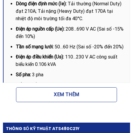
Dòng điện định mức (Ie):
Tải thường (Normal Duty)
đạt 210A; Tải nặng (Heavy Duty) đạt 170A tại
nhiệt độ môi trường tối đa 40°C.
Điện áp nguồn cấp (Ue):
208…690 V AC (Sai số -15%
đến 10%)
Tần số mạng lưới:
50…60 Hz (Sai số -20% đến 20%)
Điện áp điều khiển (Us):
110…230 V AC công suất
biểu kiến 0.106 kVA
Số pha:
3 pha
Cấp độ bảo vệ:
IP00
XEM THÊM
Kích thước vật lý:
Chiều rộng 320mm x Chiều sâu
277mm x Chiều cao 380mm
Trọng lượng tịnh:
18.2 kg
Tính năng nổi bật của Khởi động mềm
THÔNG SỐ KỸ THUẬT ATS480C21Y