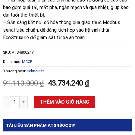
bao gồm quá tải, mất pha, ngắn mạch và quá nhiệt, giúp kéo
dài tuổi thọ thiết bị.
– Sẵn sàng kết nối số hóa thông qua giao thức Modbus
serial tiêu chuẩn, dễ dàng tích hợp vào hệ sinh thái
EcoStruxure để giám sát từ xa an toàn.
SKU:
ATS480C21Y
Danh mục:
MCCB
Thương hiệu:
Schneider
Giá
Giá
91.113.000
₫
43.734.240
₫
gốc
hiện
là:
tại
Khởi động mềm Schneider ATS480C21Y 210A 208-690V số lượng
THÊM VÀO GIỎ HÀNG
91.113.000 ₫.
là:
43.734.240 ₫.
TÀI LIỆU SẢN PHẨM ATS480C21Y