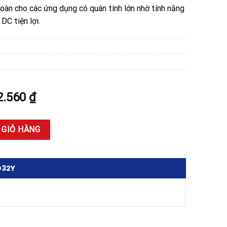
oàn cho các ứng dụng có quán tính lớn nhờ tính năng
C tiện lợi.
Giá
2.560
₫
hiện
tại
0D32Y 32A 208-690V số lượng
 GIỎ HÀNG
.000 ₫.
là:
16.642.560 ₫.
D32Y