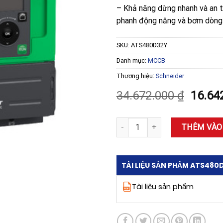
– Khả năng dừng nhanh và an t
phanh động năng và bơm dòng D
SKU:
ATS480D32Y
Danh mục:
MCCB
Thương hiệu:
Schneider
Giá
34.672.000
₫
16.64
gốc
là:
Khởi động mềm Schneider ATS48
THÊM VÀO
34.672
TÀI LIỆU SẢN PHẨM ATS480
Tài liệu sản phẩm