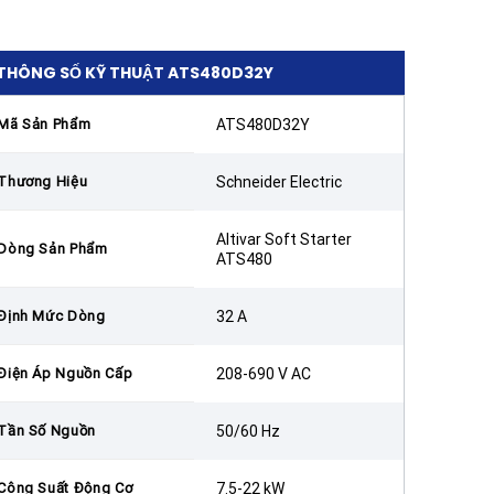
THÔNG SỐ KỸ THUẬT ATS480D32Y
Mã Sản Phẩm
ATS480D32Y
Thương Hiệu
Schneider Electric
Altivar Soft Starter
Dòng Sản Phẩm
ATS480
Định Mức Dòng
32 A
Điện Áp Nguồn Cấp
208-690 V AC
Tần Số Nguồn
50/60 Hz
Công Suất Động Cơ
7.5-22 kW