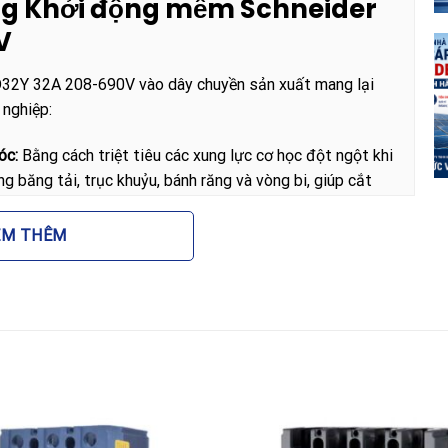
dụng Khởi động mềm Schneider
V
32Y 32A 208-690V vào dây chuyền sản xuất mang lại
 nghiệp:
óc:
Bằng cách triệt tiêu các xung lực cơ học đột ngột khi
g băng tải, trục khuỷu, bánh răng và vòng bi, giúp cắt
EM THÊM
dòng điện đỉnh khi khởi động động cơ, ngăn ngừa tình
ị điện tử nhạy cảm khác trong hệ thống luôn hoạt động
ứng dụng bơm nước, tính năng giảm tốc mịn giúp ngăn
mer) gây vỡ đường ống hoặc hư hại van điều khiển.
ản phẩm hỗ trợ kết nối mạng mạnh mẽ, cho phép người
g, chẩn đoán lỗi từ xa thông qua các nền tảng kỹ thuật