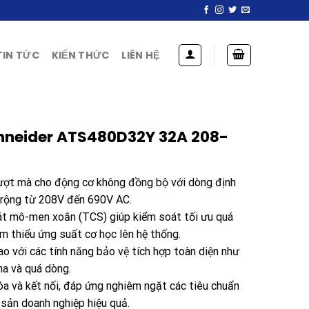
TIN TỨC
KIẾN THỨC
LIÊN HỆ
hneider ATS480D32Y 32A 208-
ượt mà cho động cơ không đồng bộ với dòng định
 rộng từ 208V đến 690V AC.
át mô-men xoắn (TCS) giúp kiểm soát tối ưu quá
ảm thiểu ứng suất cơ học lên hệ thống.
o với các tính năng bảo vệ tích hợp toàn diện như
ha và quá dòng.
óa và kết nối, đáp ứng nghiêm ngặt các tiêu chuẩn
sản doanh nghiệp hiệu quả.