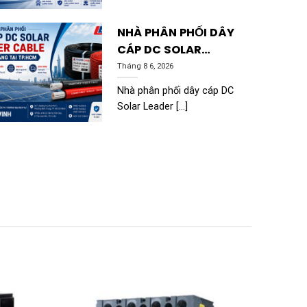
PARAGON
NHÀ PHÂN PHỐI DÂY
CÁP DC SOLAR
LEADER CABLE
Tháng 8 6, 2026
CHÍNH HÃNG TẠI
Nhà phân phối dây cáp DC
TP.HCM | ĐỨC VINH
Solar Leader [...]