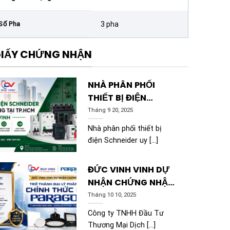
Số Pha
3 pha
IẤY CHỨNG NHẬN
NHÀ PHÂN PHỐI
THIẾT BỊ ĐIỆN
SCHNEIDER CHÍNH
Tháng 9 20, 2025
HÃNG TẠI TP.HCM |
Nhà phân phối thiết bị
ĐỨC VINH
điện Schneider uy [...]
ĐỨC VINH VINH DỰ
NHẬN CHỨNG NHẬN
TRỞ THÀNH ĐẠI LÝ
Tháng 10 10, 2025
PHÂN PHỐI CHÍNH
Công ty TNHH Đầu Tư
THỨC CỦA
Thương Mại Dịch [...]