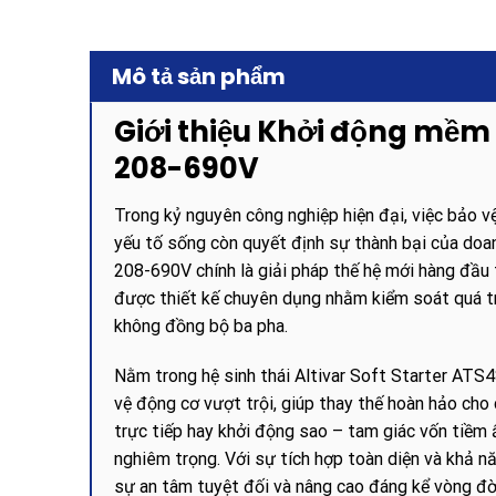
Mô tả sản phẩm
Giới thiệu Khởi động mề
208-690V
Trong kỷ nguyên công nghiệp hiện đại, việc bảo vệ
yếu tố sống còn quyết định sự thành bại của d
208-690V chính là giải pháp thế hệ mới hàng đầu 
được thiết kế chuyên dụng nhằm kiểm soát quá t
không đồng bộ ba pha.
Nằm trong hệ sinh thái Altivar Soft Starter ATS4
vệ động cơ vượt trội, giúp thay thế hoàn hảo ch
trực tiếp hay khởi động sao – tam giác vốn tiềm ẩ
nghiêm trọng. Với sự tích hợp toàn diện và khả 
sự an tâm tuyệt đối và nâng cao đáng kể vòng đời