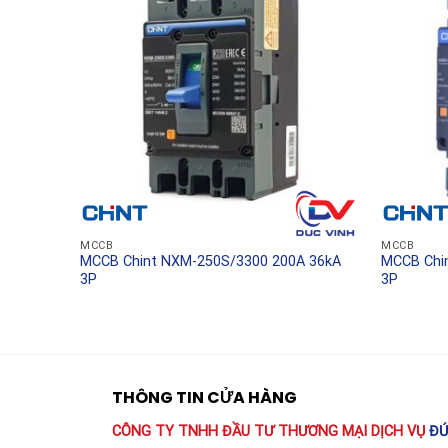
Ứng dụng thực tế trong 
Nhờ tính đa năng và độ tin cậy vượt trội, Khở
ứng dụng rộng rãi trong nhiều lĩnh vực công nghiệ
Hệ thống cấp thoát nước và xử lý nước thải:
Đi
êm ái, tối ưu lượng điện năng tiêu thụ.
Hệ thống thông gió và điều hòa không khí (HVA
không gây tiếng ồn lớn hay ảnh hưởng cơ học đ
MCCB
MCCB
A 25kA
MCCB Chint NXM-250S/3300 200A 36kA
MCCB Chi
Dây chuyền băng tải và vận chuyển vật liệu:
Đảm
3P
3P
đổ vỡ do quán tính nhờ quá trình tăng tốc tuyế
Ngành chế biến và máy nén khí:
Hỗ trợ các dòng
tru ngay cả trong điều kiện tải khởi động nặng.
THÔNG TIN CỬA HÀNG
CÔNG TY TNHH ĐẦU TƯ THƯƠNG MẠI DỊCH VỤ
ĐỨ