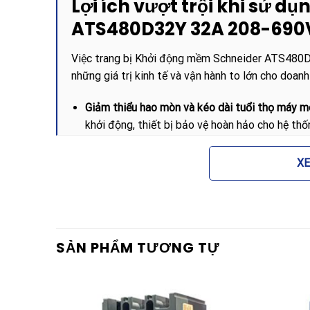
Lợi ích vượt trội khi sử 
ATS480D32Y 32A 208-690
Việc trang bị Khởi động mềm Schneider ATS480D
những giá trị kinh tế và vận hành to lớn cho doanh
Giảm thiểu hao mòn và kéo dài tuổi thọ máy m
khởi động, thiết bị bảo vệ hoàn hảo cho hệ thốn
giảm tối đa chi phí bảo dưỡng định kỳ.
X
Bảo vệ hệ thống điện nhà xưởng:
Hạn chế dòng 
trạng sụt áp lưới nội bộ, đảm bảo các thiết b
ổn định.
Hạn chế hiện tượng sốc chất lưu:
Đối với các 
chặn hiệu quả hiện tượng búa nước (water ham
SẢN PHẨM TƯƠNG TỰ
Sẵn sàng cho kỷ nguyên số hóa EcoStruxure:
S
quản lý dễ dàng giám sát trạng thái năng lượn
số hiện đại.