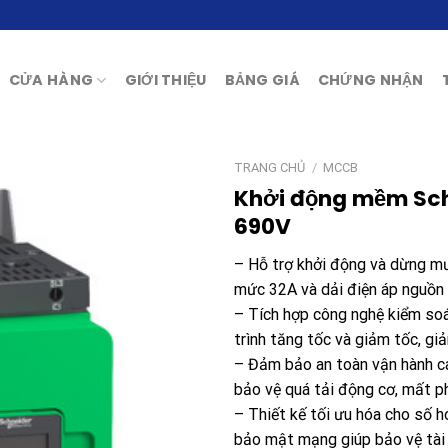
CỬA HÀNG
GIỚI THIỆU
BẢNG GIÁ
CHỨNG NHẬN
TRANG CHỦ
/
MCCB
Khởi động mềm Sc
690V
– Hỗ trợ khởi động và dừng m
mức 32A và dải điện áp nguồn
– Tích hợp công nghệ kiểm so
trình tăng tốc và giảm tốc, gi
– Đảm bảo an toàn vận hành ca
bảo vệ quá tải động cơ, mất p
– Thiết kế tối ưu hóa cho số h
bảo mật mạng giúp bảo vệ tài 