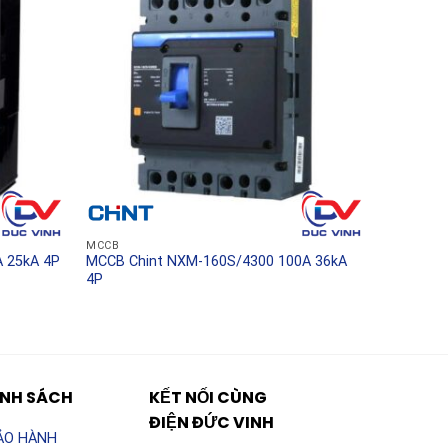
MCCB
 25kA 4P
MCCB Chint NXM-160S/4300 100A 36kA
4P
ÍNH SÁCH
KẾT NỐI CÙNG
ĐIỆN ĐỨC VINH
ẢO HÀNH