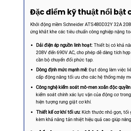
Đặc điểm kỹ thuật nổi bật
Khởi động mềm Schneider ATS480D32Y 32A 208-6
ứng khắt khe các tiêu chuẩn công nghiệp nặng to
Dải điện áp nguồn linh hoạt:
Thiết bị có khả nă
208V đến 690V AC, cho phép dễ dàng tích hợp 
cần bộ chuyển đổi phức tạp.
Dòng định mức mạnh mẽ:
Đạt dòng làm việc li
cấp động năng tối ưu cho các hệ thống máy mó
Công nghệ kiểm soát mô-men xoắn độc quyền 
kiểm soát chính xác lực vặn của động cơ trong
hiện tượng rung giật cơ khí.
Thiết kế cơ khí tối ưu:
Kích thước nhỏ gọn, tối 
kèm khả năng tản nhiệt hiệu quả cao giúp nâng 