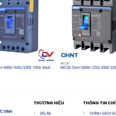
các ngành công nghiệp
i động mềm Schneider ATS480D32Y 32A 208-690V được
p quan trọng:
ều khiển các dòng bơm ly tâm, bơm tăng áp vận hành
C):
Giúp các quạt hút công suất lớn khởi động mượt mà,
ến cánh quạt.
MCCB
nt NXM-160S/3300 100A 36kA
MCCB Chint NXM-125S/4300 32A
 bảo hàng hóa trên băng chuyền không bị xô lệch hoặc
n tính hoàn hảo.
 máy nghiền, máy trộn, máy nén trục vít vận hành trơn
THƯƠNG HIỆU
THÔNG TIN CH
C VINH
DELAB
CHÍNH SÁCH B