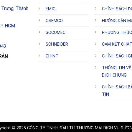
h Trưng, Thành
EMIC
CHÍNH SÁCH Đ
OSEMCO
HƯỚNG DẪN M
TP. HCM
SOCOMEC
PHƯƠNG THỨC
SCHNEIDER
CAM KẾT CHẤ
043
CHINT
CHÍNH SÁCH G
RÂN
THÔNG TIN VỀ 
DỊCH CHUNG
CHÍNH SÁCH 
TIN
yright © 2025 CÔNG TY TNHH ĐẦU TƯ THƯƠNG MẠI DỊCH VỤ ĐỨC 