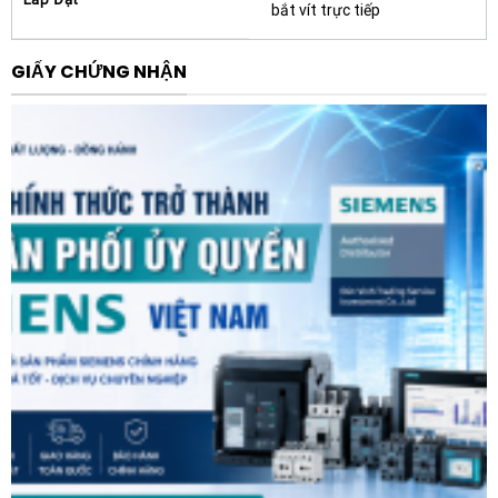
bắt vít trực tiếp
25A điện áp 220V AC 50/60Hz mang lại nhiều giá trị
thiết thực cho người dùng:
GIẤY CHỨNG NHẬN
Trước hết, sản phẩm giúp bảo vệ mạch điện tối ưu khỏi
các sự cố quá tải khi khởi động tụ bù, giảm nguy cơ
cháy nổ và hỏng hóc thiết bị. Nhờ khả năng đóng cắt
nhạy bén, hệ thống điện luôn được duy trì ở trạng thái
cân bằng công suất, giúp doanh nghiệp tiết kiệm đáng
kể chi phí điện năng và tránh các khoản phạt hệ số cos
phi thấp từ đơn vị điện lực.
Ngoài ra, với giá thành hợp lý và độ bền cơ khí cao, Khởi
động từ CHINT NXCC-2521 là giải pháp kinh tế hoàn
hảo, giúp giảm thiểu chi phí bảo trì định kỳ và thời gian
dừng máy ngoài ý muốn, đảm bảo dây chuyền sản xuất
luôn vận hành thông suốt.
Ứng dụng thực tế của sản phẩm