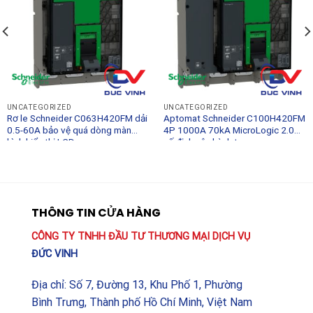
UNCATEGORIZED
UNCATEGORIZED
Rơ le Schneider C063H420FM dải
Aptomat Schneider C100H420FM
0.5-60A bảo vệ quá dòng màn
4P 1000A 70kA MicroLogic 2.0
hình hiển thị LCD
cố định vận hành tay
THÔNG TIN CỬA HÀNG
CÔNG TY TNHH ĐẦU TƯ THƯƠNG MẠI DỊCH VỤ
ĐỨC VINH
Địa chỉ: Số 7, Đường 13, Khu Phố 1, Phường
Bình Trưng, Thành phố Hồ Chí Minh, Việt Nam