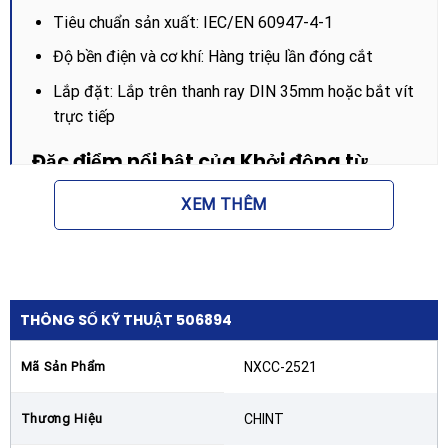
Tiêu chuẩn sản xuất: IEC/EN 60947-4-1
Độ bền điện và cơ khí: Hàng triệu lần đóng cắt
Lắp đặt: Lắp trên thanh ray DIN 35mm hoặc bắt vít
trực tiếp
Đặc điểm nổi bật của Khởi động từ
CHINT NXCC-2521
XEM THÊM
Khởi động từ CHINT NXCC-2521 dòng 25A điện áp
220V AC 50/60Hz được đánh giá cao nhờ những cải
tiến công nghệ vượt trội:
Khả năng hạn chế dòng điện đỉnh:
Sản phẩm được
THÔNG SỐ KỸ THUẬT 506894
trang bị điện trở phóng điện giúp giảm thiểu xung
dòng khi đóng tụ điện, từ đó kéo dài tuổi thọ cho
Mã Sản Phẩm
NXCC-2521
cả contactor và hệ thống tụ bù.
Thương Hiệu
CHINT
Thiết kế nhỏ gọn, hiện đại:
Với cấu trúc tối ưu hóa