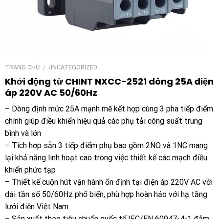
TRANG CHỦ
/
UNCATEGORIZED
Khởi động từ CHINT NXCC-2521 dòng 25A điện
áp 220V AC 50/60Hz
– Dòng định mức 25A mạnh mẽ kết hợp cùng 3 pha tiếp điểm
chính giúp điều khiển hiệu quả các phụ tải công suất trung
bình và lớn
– Tích hợp sẵn 3 tiếp điểm phụ bao gồm 2NO và 1NC mang
lại khả năng linh hoạt cao trong việc thiết kế các mạch điều
khiển phức tạp
– Thiết kế cuộn hút vận hành ổn định tại điện áp 220V AC với
dải tần số 50/60Hz phổ biến, phù hợp hoàn hảo với hạ tầng
lưới điện Việt Nam
– Sản xuất theo tiêu chuẩn quốc tế IEC/EN 60947-4-1 đảm