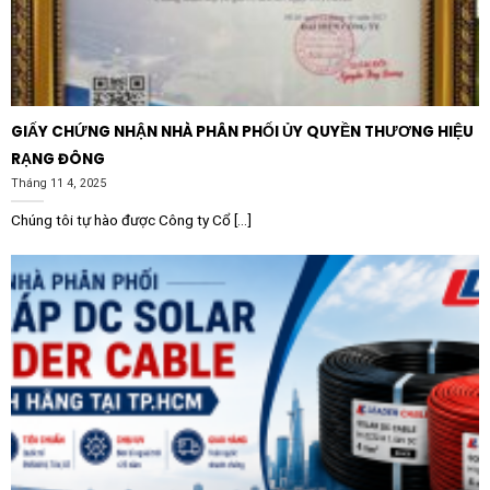
uy tín từ thương hiệu CHINT, Khởi động từ CHINT
NXCC-2521 dòng 25A điện áp 220V AC 50/60Hz chính
là sự đầu tư đúng đắn cho mọi hệ thống điện công
nghiệp và dân dụng tại Việt Nam.
GIẤY CHỨNG NHẬN NHÀ PHÂN PHỐI ỦY QUYỀN THƯƠNG HIỆU
RẠNG ĐÔNG
Tháng 11 4, 2025
Chúng tôi tự hào được Công ty Cổ [...]