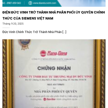
Nhờ tính linh hoạt và độ tin cậy cao, Khởi động từ
CHINT NXCC-2521 dòng 25A điện áp 220V AC
ĐIỆN ĐỨC VINH TRỞ THÀNH NHÀ PHÂN PHỐI ỦY QUYỀN CHÍNH
50/60Hz được ứng dụng rộng rãi trong nhiều lĩnh vực:
THỨC CỦA SIEMENS VIỆT NAM
Tháng 9 20, 2025
Tủ bù hạ thế:
Là thành phần không thể thiếu trong
các tủ bù công suất cho nhà máy, xưởng sản xuất,
Đức Vinh Chính Thức Trở Thành Nhà Phân [...]
tòa nhà cao tầng.
Điều khiển động cơ:
Sử dụng để khởi động và bảo vệ
các động cơ AC công suất nhỏ trong các hệ thống
bơm nước, quạt công nghiệp.
Hệ thống chiếu sáng:
Đóng cắt các mạch điện chiếu
sáng công cộng, sân bay hoặc khu công nghiệp.
Tự động hóa:
Kết hợp với PLC và các bộ điều khiển
thông minh để vận hành hệ thống băng tải, máy trộn
trong ngành thực phẩm và dệt may.
Với sự kết hợp giữa chất lượng tiêu chuẩn quốc tế và