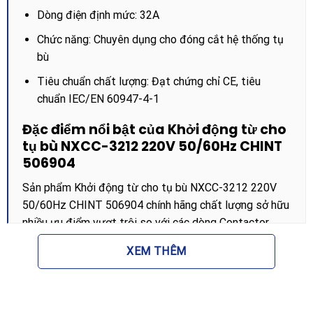
Dòng điện định mức: 32A
Chức năng: Chuyên dụng cho đóng cắt hệ thống tụ
bù
Tiêu chuẩn chất lượng: Đạt chứng chỉ CE, tiêu
chuẩn IEC/EN 60947-4-1
Đặc điểm nổi bật của Khởi động từ cho
tụ bù NXCC-3212 220V 50/60Hz CHINT
506904
Sản phẩm Khởi động từ cho tụ bù NXCC-3212 220V
50/60Hz CHINT 506904 chính hãng chất lượng sở hữu
nhiều ưu điểm vượt trội so với các dòng Contactor
thông thường nhờ cấu tạo đặc biệt:
XEM THÊM
Khả năng hạn chế dòng điện đỉnh:
Thiết bị được tích
hợp các tiếp điểm phụ đi kèm điện trở hạn chế dòng
điện. Khi đóng mạch, các tiếp điểm phụ này sẽ đóng