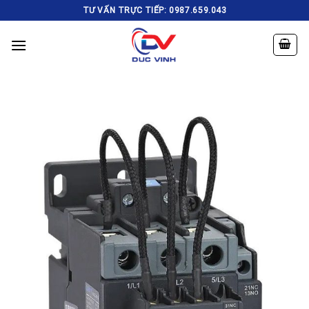
Skip
TƯ VẤN TRỰC TIẾP: 0987.659.043
to
content