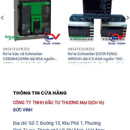
UNCATEGORIZED
UNCATEGORIZED
Rơ le bảo vệ Schneider
Rơ le Schneider EOCR-FDM2-
C080N420WM dải 80A nguồn
WRDUH dải 0.5-60A nguồn 100-
420V màn hình hiển thị số
240VAC/DC hiển thị số màn hình
rời
THÔNG TIN CỬA HÀNG
CÔNG TY TNHH ĐẦU TƯ THƯƠNG MẠI DỊCH VỤ
ĐỨC VINH
Địa chỉ: Số 7, Đường 13, Khu Phố 1, Phường