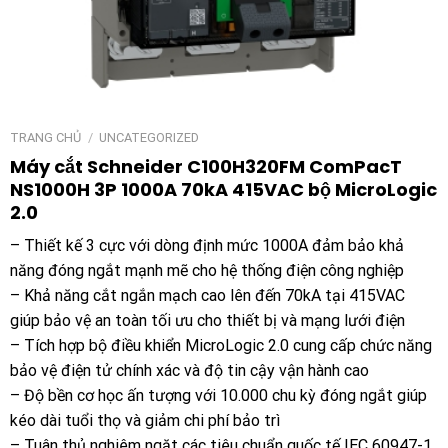
TRANG CHỦ
/
UNCATEGORIZED
Máy cắt Schneider C100H320FM ComPacT
NS1000H 3P 1000A 70kA 415VAC bộ MicroLogic
2.0
– Thiết kế 3 cực với dòng định mức 1000A đảm bảo khả
năng đóng ngắt mạnh mẽ cho hệ thống điện công nghiệp
– Khả năng cắt ngắn mạch cao lên đến 70kA tại 415VAC
giúp bảo vệ an toàn tối ưu cho thiết bị và mạng lưới điện
– Tích hợp bộ điều khiển MicroLogic 2.0 cung cấp chức năng
bảo vệ điện tử chính xác và độ tin cậy vận hành cao
– Độ bền cơ học ấn tượng với 10.000 chu kỳ đóng ngắt giúp
kéo dài tuổi thọ và giảm chi phí bảo trì
– Tuân thủ nghiêm ngặt các tiêu chuẩn quốc tế IEC 60947-1