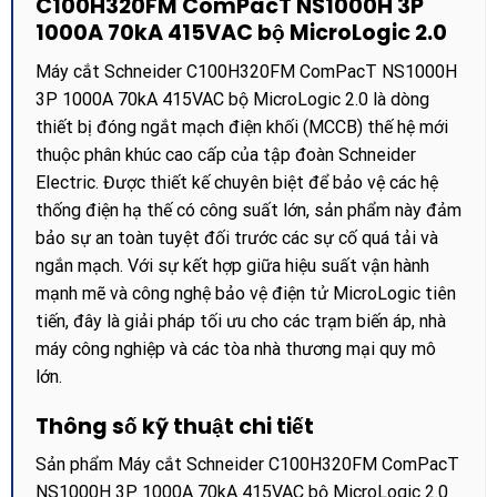
C100H320FM ComPacT NS1000H 3P
1000A 70kA 415VAC bộ MicroLogic 2.0
Máy cắt Schneider C100H320FM ComPacT NS1000H
3P 1000A 70kA 415VAC bộ MicroLogic 2.0 là dòng
thiết bị đóng ngắt mạch điện khối (MCCB) thế hệ mới
thuộc phân khúc cao cấp của tập đoàn Schneider
Electric. Được thiết kế chuyên biệt để bảo vệ các hệ
thống điện hạ thế có công suất lớn, sản phẩm này đảm
bảo sự an toàn tuyệt đối trước các sự cố quá tải và
ngắn mạch. Với sự kết hợp giữa hiệu suất vận hành
mạnh mẽ và công nghệ bảo vệ điện tử MicroLogic tiên
tiến, đây là giải pháp tối ưu cho các trạm biến áp, nhà
máy công nghiệp và các tòa nhà thương mại quy mô
lớn.
Thông số kỹ thuật chi tiết
Sản phẩm Máy cắt Schneider C100H320FM ComPacT
NS1000H 3P 1000A 70kA 415VAC bộ MicroLogic 2.0