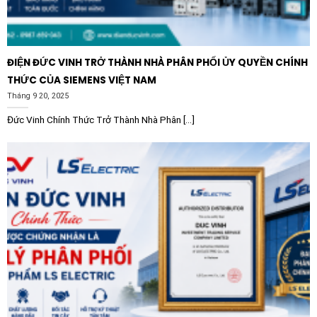
cho hệ thống máy chủ yêu cầu độ ổn định điện năng
cực cao.
Y tế và Giáo dục:
Bệnh viện, trường đại học và các
ĐIỆN ĐỨC VINH TRỞ THÀNH NHÀ PHÂN PHỐI ỦY QUYỀN CHÍNH
khu phức hợp yêu cầu hệ thống điện an toàn tuyệt
THỨC CỦA SIEMENS VIỆT NAM
đối.
Tháng 9 20, 2025
Với chất lượng đạt chuẩn châu Âu và khả năng vận
Đức Vinh Chính Thức Trở Thành Nhà Phân [...]
hành bền bỉ, Máy cắt Schneider C100H320FM
ComPacT NS1000H 3P 1000A 70kA 415VAC bộ
MicroLogic 2.0 là sự lựa chọn hàng đầu cho các kỹ sư
và nhà thầu điện đang tìm kiếm một giải pháp bảo vệ
hệ thống điện hạ thế toàn diện và chuyên nghiệp.