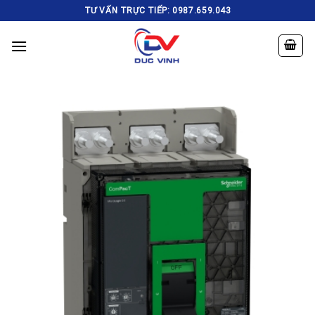
Skip
TƯ VẤN TRỰC TIẾP: 0987.659.043
to
content