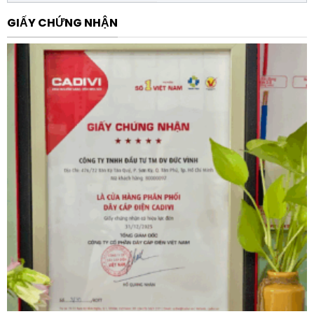
hành.
GIẤY CHỨNG NHẬN
Sẵn sàng cho kỷ nguyên số:
Thiết bị hỗ trợ kết nối
với hệ sinh thái EcoStruxure Power của Schneider,
cho phép người dùng giám sát trạng thái vận hành
và quản lý năng lượng thông minh qua các module
truyền thông mở rộng.
Lợi ích khi sử dụng sản phẩm
Việc đầu tư vào Máy cắt Schneider C100H320FM
ComPacT NS1000H 3P 1000A 70kA 415VAC bộ
MicroLogic 2.0 mang lại những giá trị thiết thực về
mặt kỹ thuật và kinh tế cho doanh nghiệp:
Trước hết, khả năng bảo vệ tin cậy giúp giảm thiểu rủi
ro cháy nổ và hư hỏng thiết bị đắt tiền, từ đó bảo vệ
nguồn vốn đầu tư. Thứ hai, sự ổn định của dòng sản
phẩm Schneider giúp hệ thống điện hoạt động liên tục,
hạn chế thời gian dừng máy ngoài ý muốn (downtime),