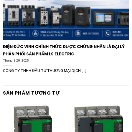
ĐIỆN ĐỨC VINH CHÍNH THỨC ĐƯỢC CHỨNG NHẬN LÀ ĐẠI LÝ
PHÂN PHỐI SẢN PHẨM LS ELECTRIC
Tháng 9 20, 2025
CÔNG TY TNHH ĐẦU TƯ THƯƠNG MẠI DỊCH [...]
SẢN PHẨM TƯƠNG TỰ