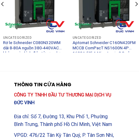
UNCATEGORIZED
UNCATEGORIZED
Rơ le Schneider C080N320WM
Aptomat Schneider C160N420FM
dải 8-80A nguồn 380-440VAC
MCCB ComPacT NS1600N 4P
không màn hình điện tử gọn nhẹ
1600A 50kA MicroLogic 2.0 vận
hành tay
THÔNG TIN CỬA HÀNG
CÔNG TY TNHH ĐẦU TƯ THƯƠNG MẠI DỊCH VỤ
ĐỨC VINH
Địa chỉ: Số 7, Đường 13, Khu Phố 1, Phường
Bình Trưng, Thành phố Hồ Chí Minh, Việt Nam
VPGD: 476/22 Tân Kỳ Tân Quý, P. Tân Sơn Nhì,