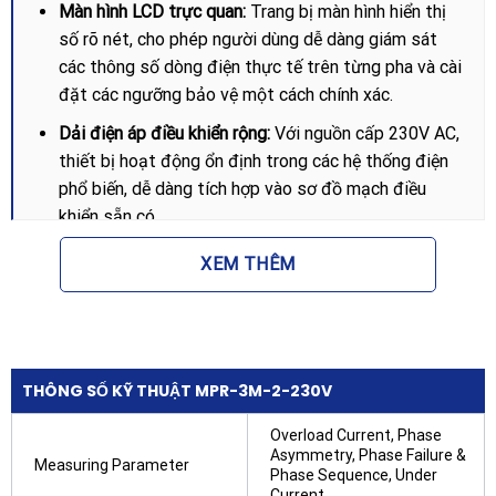
Màn hình LCD trực quan:
Trang bị màn hình hiển thị
số rõ nét, cho phép người dùng dễ dàng giám sát
các thông số dòng điện thực tế trên từng pha và cài
đặt các ngưỡng bảo vệ một cách chính xác.
Dải điện áp điều khiển rộng:
Với nguồn cấp 230V AC,
thiết bị hoạt động ổn định trong các hệ thống điện
phổ biến, dễ dàng tích hợp vào sơ đồ mạch điều
khiển sẵn có.
Tùy chỉnh thời gian trễ:
Người dùng có thể thiết lập
XEM THÊM
thời gian trễ tác động và thời gian trễ phục hồi để
tránh tình trạng rơ le nhảy liên tục do các xung điện
tức thời hoặc dòng khởi động của động cơ.
Độ bền và độ tin cậy cao:
Chế tạo từ vật liệu chống
THÔNG SỐ KỸ THUẬT MPR-3M-2-230V
cháy cấp công nghiệp, Selec MPR-3M-2-230V có
khả năng chịu nhiệt và cách điện tốt, vận hành bền
Overload Current, Phase
Asymmetry, Phase Failure &
bỉ trong môi trường khắc nghiệt.
Measuring Parameter
Phase Sequence, Under
Current