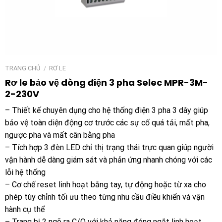
TRANG CHỦ
/
RƠ LE
Rơ le bảo vệ dòng điện 3 pha Selec MPR-3M-
2-230V
– Thiết kế chuyên dụng cho hệ thống điện 3 pha 3 dây giúp
bảo vệ toàn diện động cơ trước các sự cố quá tải, mất pha,
ngược pha và mất cân bằng pha
– Tích hợp 3 đèn LED chỉ thị trạng thái trực quan giúp người
vận hành dễ dàng giám sát và phản ứng nhanh chóng với các
lỗi hệ thống
– Cơ chế reset linh hoạt bằng tay, tự động hoặc từ xa cho
phép tùy chỉnh tối ưu theo từng nhu cầu điều khiển và vận
hành cụ thể
– Trang bị 2 ngõ ra C/O với khả năng đóng ngắt linh hoạt,