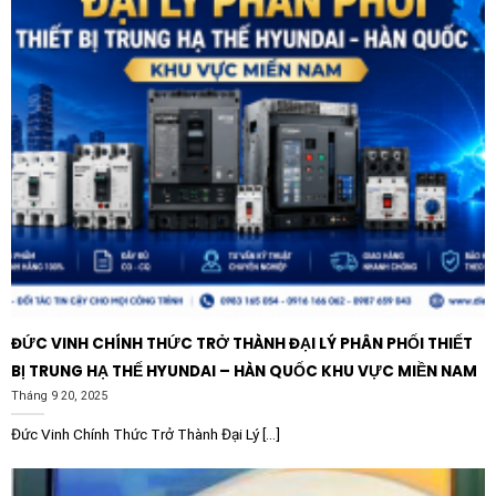
Nông nghiệp hiện đại:
Sử dụng cho các hệ thống
tưới tiêu tự động và máy xay xát yêu cầu độ an
toàn điện cao.
Tại sao nên chọn mua thương hiệu
Selec?
Selec là thương hiệu hàng đầu thế giới trong lĩnh vực
thiết bị đo lường và bảo vệ điện. Các sản phẩm như
Rơ
le bảo vệ dòng điện 3 pha Selec MPR-3M-2-230V
luôn
đạt các chứng chỉ quốc tế về an toàn và chất lượng.
Khi lựa chọn sản phẩm Selec chính hãng, khách hàng
không chỉ yên tâm về hiệu suất vận hành mà còn nhận
ĐỨC VINH CHÍNH THỨC TRỞ THÀNH ĐẠI LÝ PHÂN PHỐI THIẾT
được sự hỗ trợ kỹ thuật chuyên nghiệp và chế độ bảo
BỊ TRUNG HẠ THẾ HYUNDAI – HÀN QUỐC KHU VỰC MIỀN NAM
hành dài hạn. Đầu tư vào Selec là đầu tư vào sự an
Tháng 9 20, 2025
toàn và bền vững cho hệ thống điện của doanh nghiệp.
Đức Vinh Chính Thức Trở Thành Đại Lý [...]