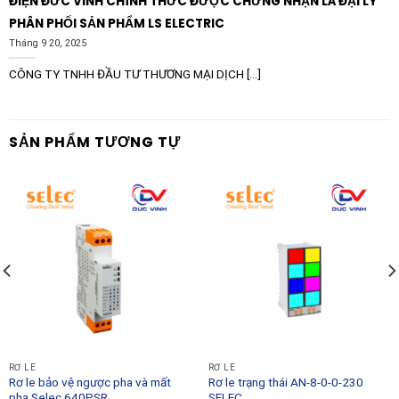
ĐIỆN ĐỨC VINH CHÍNH THỨC ĐƯỢC CHỨNG NHẬN LÀ ĐẠI LÝ
PHÂN PHỐI SẢN PHẨM LS ELECTRIC
Tháng 9 20, 2025
CÔNG TY TNHH ĐẦU TƯ THƯƠNG MẠI DỊCH [...]
SẢN PHẨM TƯƠNG TỰ
RƠ LE
RƠ LE
Rơ le bảo vệ ngược pha và mất
Rơ le trạng thái AN-8-0-0-230
pha Selec 640PSR
SELEC