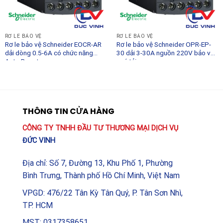
RƠ LE BẢO VỆ
RƠ LE BẢO VỆ
Rơ le bảo vệ Schneider EOCR-AR
Rơ le bảo vệ Schneider OPR-EP-
dải dòng 0.5-6A có chức năng
30 dải 3-30A nguồn 220V bảo vệ
Auto Reset
quá tải
THÔNG TIN CỬA HÀNG
CÔNG TY TNHH ĐẦU TƯ THƯƠNG MẠI DỊCH VỤ
ĐỨC VINH
Địa chỉ: Số 7, Đường 13, Khu Phố 1, Phường
Bình Trưng, Thành phố Hồ Chí Minh, Việt Nam
VPGD: 476/22 Tân Kỳ Tân Quý, P. Tân Sơn Nhì,
TP. HCM
MST: 0317358651