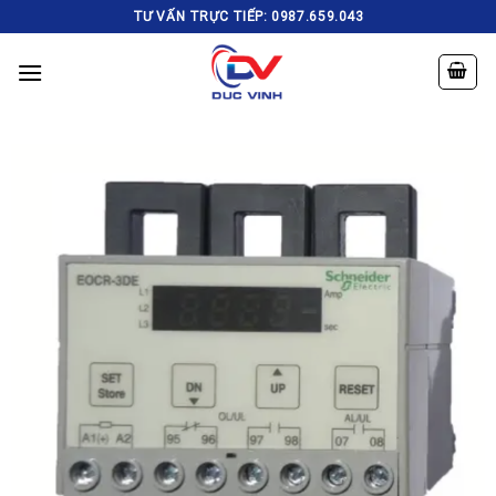
Skip
TƯ VẤN TRỰC TIẾP: 0987.659.043
to
content