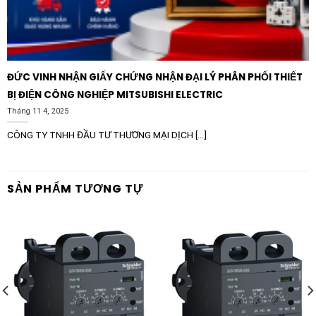
ĐỨC VINH NHẬN GIẤY CHỨNG NHẬN ĐẠI LÝ PHÂN PHỐI THIẾT
BỊ ĐIỆN CÔNG NGHIỆP MITSUBISHI ELECTRIC
Tháng 11 4, 2025
CÔNG TY TNHH ĐẦU TƯ THƯƠNG MẠI DỊCH [...]
SẢN PHẨM TƯƠNG TỰ