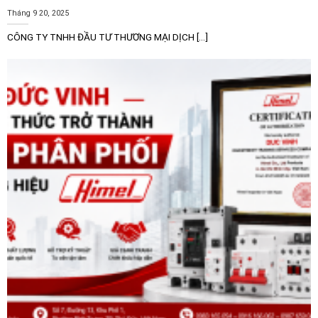
Tháng 9 20, 2025
Hệ thống thông gió:
Giám sát quạt hút công nghiệp
CÔNG TY TNHH ĐẦU TƯ THƯƠNG MẠI DỊCH [...]
trong các tòa nhà, nhà xưởng.
Máy nén khí:
Đảm bảo động cơ máy nén hoạt động
đúng tải, tránh quá nhiệt do lệch pha.
Dây chuyền sản xuất:
Bảo vệ các băng tải, máy trộn,
máy nghiền trong ngành thực phẩm, hóa chất và dệt
may.
Tủ điều khiển động cơ (MCC):
Là thành phần không
thể thiếu trong các tủ điều khiển động cơ hiện đại
đòi hỏi sự giám sát chặt chẽ.
Với chất lượng đạt chuẩn Châu Âu từ Schneider
Electric, Rơ le bảo vệ Schneider EOCR-3DE dải 0.5-
60A nguồn 100-240VAC màn hình hiển thị số là sự đầu
tư thông minh để bảo vệ tài sản và duy trì sự ổn định
cho mọi hệ thống tự động hóa công nghiệp.