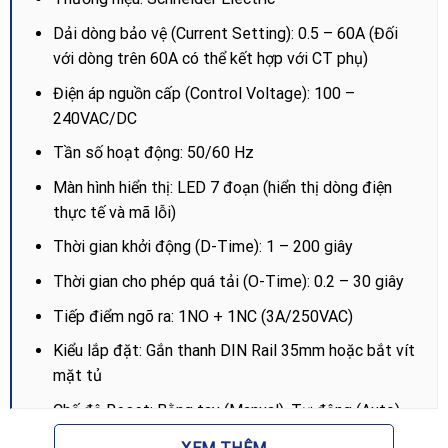
Dải dòng bảo vệ (Current Setting): 0.5 – 60A (Đối
với dòng trên 60A có thể kết hợp với CT phụ)
Điện áp nguồn cấp (Control Voltage): 100 –
240VAC/DC
Tần số hoạt động: 50/60 Hz
Màn hình hiển thị: LED 7 đoạn (hiển thị dòng điện
thực tế và mã lỗi)
Thời gian khởi động (D-Time): 1 – 200 giây
Thời gian cho phép quá tải (O-Time): 0.2 – 30 giây
Tiếp điểm ngõ ra: 1NO + 1NC (3A/250VAC)
Kiểu lắp đặt: Gắn thanh DIN Rail 35mm hoặc bắt vít
mặt tủ
Chế độ Reset: Bằng tay (Manual), Tự động (Auto)
hoặc Reset từ xa qua nguồn điện