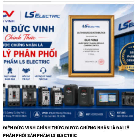
không chỉ đơn thuần là một bộ bảo vệ mà còn đóng vai
trò như một đồng hồ đo dòng điện 3 pha, giúp người
vận hành giám sát trạng thái tải của động cơ một cách
liên tục. Khả năng lưu trữ thông tin của 3 sự cố gần
nhất giúp việc bảo trì và phân tích hệ thống trở nên
khoa học và dễ dàng hơn. Với dải điện áp nguồn cấp
rộng (100-240V), rơ le này có thể hoạt động ổn định
ngay cả trong những khu vực có nguồn lưới điện không
thực sự lý tưởng.
Ứng dụng thực tế
Nhờ dải dòng rộng và tính linh hoạt cao, Rơ le bảo vệ
Schneider EOCR-3DE dải 0.5-60A nguồn 100-240VAC
màn hình hiển thị số được ứng dụng phổ biến trong:
Hệ thống máy bơm:
Bảo vệ bơm nước, bơm phòng
cháy chữa cháy tránh tình trạng chạy không tải hoặc
ĐIỆN ĐỨC VINH CHÍNH THỨC ĐƯỢC CHỨNG NHẬN LÀ ĐẠI LÝ
kẹt cánh quạt.
PHÂN PHỐI SẢN PHẨM LS ELECTRIC