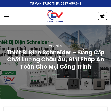
Skip
TƯ VẤN TRỰC TIẾP: 0987.659.043
to
content
TIN TỨC
Thiết Bị Điện Schneider – Đẳng Cấp
Chất Lượng Châu Âu, Giải Pháp An
Toàn Cho Mọi Công Trình