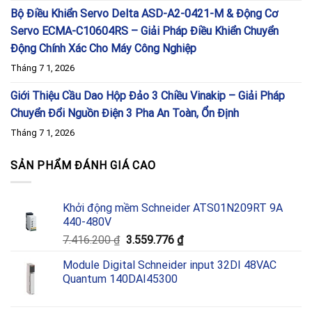
Bộ Điều Khiển Servo Delta ASD-A2-0421-M & Động Cơ
Servo ECMA-C10604RS – Giải Pháp Điều Khiển Chuyển
Động Chính Xác Cho Máy Công Nghiệp
Tháng 7 1, 2026
Giới Thiệu Cầu Dao Hộp Đảo 3 Chiều Vinakip – Giải Pháp
Chuyển Đổi Nguồn Điện 3 Pha An Toàn, Ổn Định
Tháng 7 1, 2026
SẢN PHẨM ĐÁNH GIÁ CAO
Khởi động mềm Schneider ATS01N209RT 9A
440-480V
Giá
Giá
7.416.200
₫
3.559.776
₫
gốc
hiện
Module Digital Schneider input 32DI 48VAC
là:
tại
Quantum 140DAI45300
7.416.200 ₫.
là:
3.559.776 ₫.