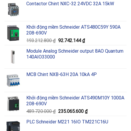
Contactor Chint NXC-32 24VDC 32A 15kW
Khởi động mềm Schneider ATS480C59Y 590A
208-690V
Giá
Giá
193.212.800
₫
92.742.144
₫
gốc
hiện
Module Analog Schneider output 8AO Quantum
là:
tại
140AIO33000
193.212.800 ₫.
là:
92.742.144 ₫.
MCB Chint NXB-63H 20A 10kA 4P
Khởi động mềm Schneider ATS490M10Y 1000A
208-690V
Giá
Giá
489.720.000
₫
235.065.600
₫
gốc
hiện
PLC Schneider M221 16IO TM221C16U
là:
tại
489.720.000 ₫.
là: