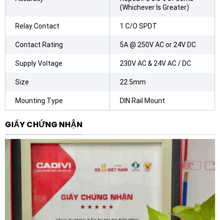
(Whichever Is Greater)
thiết lập chính xác giúp các hệ thống phụ trợ có đủ
thời gian chuẩn bị trước khi tải chính đi vào hoạt động.
Relay Contact
1 C/O SPDT
Bên cạnh đó, với khả năng chịu được môi trường làm
Contact Rating
5A @ 250V AC or 24V DC
việc khắc nghiệt và dải điện áp nguồn rộng, sản phẩm
Supply Voltage
230V AC & 24V AC / DC
đảm bảo tuổi thọ vận hành lâu dài, giảm thiểu chi phí
thay thế và bảo trì định kỳ. Giao diện núm vặn điều
Size
22.5mm
chỉnh trực quan giúp việc cài đặt thông số trở nên đơn
Mounting Type
DIN Rail Mount
giản, ngay cả với những kỹ thuật viên mới.
GIẤY CHỨNG NHẬN
Ứng dụng thực tiễn của sản phẩm
Nhờ tính linh hoạt và độ tin cậy,
Timer ON delay Selec
800SQ-A
được ứng dụng rộng rãi trong nhiều lĩnh vực:
Hệ thống điều khiển động cơ:
Sử dụng trong mạch
khởi động Sao – Tam giác để tạo độ trễ chuyển đổi,
bảo vệ tiếp điểm contactor và động cơ.