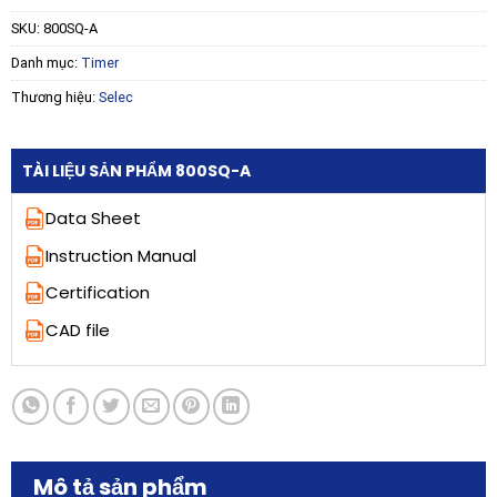
SKU:
800SQ-A
Danh mục:
Timer
Thương hiệu:
Selec
TÀI LIỆU SẢN PHẨM 800SQ-A
Data Sheet
Instruction Manual
Certification
CAD file
Mô tả sản phẩm