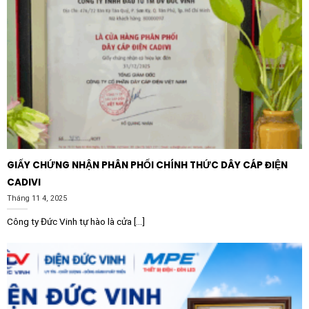
Hệ thống HVAC:
Điều khiển trễ thời gian khởi động
máy nén trong hệ thống điều hòa trung tâm để tránh
quá tải dòng khởi động.
Tự động hóa tòa nhà:
Quản lý thời gian chiếu sáng,
điều khiển bơm nước hoặc các hệ thống thông gió
theo trình tự định sẵn.
Sản xuất công nghiệp:
Lắp đặt trong các dây
chuyền đóng gói, chế biến thực phẩm yêu cầu sự
phối hợp nhịp nhàng giữa các công đoạn theo thời
GIẤY CHỨNG NHẬN PHÂN PHỐI CHÍNH THỨC DÂY CÁP ĐIỆN
gian.
CADIVI
Tại sao nên chọn mua Selec 800SQ-A
Tháng 11 4, 2025
tại đơn vị uy tín?
Công ty Đức Vinh tự hào là cửa [...]
Sản phẩm
Timer ON delay Selec 800SQ-A
chính hãng
luôn đi kèm với cam kết về chất lượng và các tiêu
chuẩn an toàn điện quốc tế. Khi lựa chọn nhà phân phối
uy tín, quý khách hàng sẽ được cung cấp đầy đủ chứng