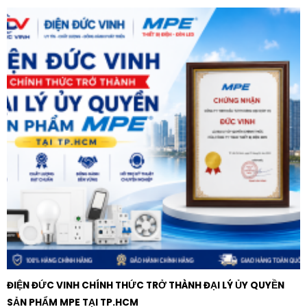
trong trạng thái an toàn và hiệu quả nhất.
ĐIỆN ĐỨC VINH CHÍNH THỨC TRỞ THÀNH ĐẠI LÝ ỦY QUYỀN
SẢN PHẨM MPE TẠI TP.HCM