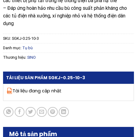
các thiết bị phụ tải trong hệ thống điện ba pha hạ thế
– Đáp ứng hoàn hảo nhu cầu bù công suất phản kháng cho
các tủ điện nhà xưởng, xí nghiệp nhỏ và hệ thống điện dân
dụng
SKU:
SGKJ-0.25-10-3
Danh mục:
Tụ bù
Thương hiệu:
SINO
TÀI LIỆU SẢN PHẨM SGKJ-0.25-10-3
Tài liệu đang cập nhật
Mô tả sản phẩm