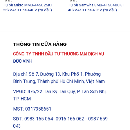
TỤ BÙ
TỤ BÙ
Tụ bù Mikro MMB-445025KT
Tụ bù Samwha SMB-4150400KT
25kVAr 3 Pha 440V (tụ dầu)
40kVAr 3 Pha 415V (tụ dầu)
THÔNG TIN CỬA HÀNG
CÔNG TY TNHH ĐẦU TƯ THƯƠNG MẠI DỊCH VỤ
ĐỨC VINH
Địa chỉ: Số 7, Đường 13, Khu Phố 1, Phường
Bình Trưng, Thành phố Hồ Chí Minh, Việt Nam
VPGD: 476/22 Tân Kỳ Tân Quý, P. Tân Sơn Nhì,
TP. HCM
MST: 0317358651
SĐT: 0983 165 054- 0916 166 062 - 0987 659
043