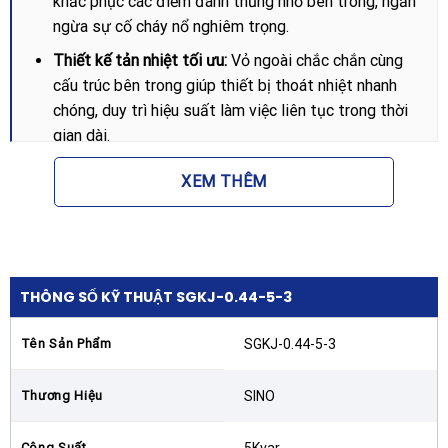
khắc phục các điểm đánh thủng nhỏ bên trong, ngăn
ngừa sự cố cháy nổ nghiêm trọng.
Thiết kế tản nhiệt tối ưu:
Vỏ ngoài chắc chắn cùng
cấu trúc bên trong giúp thiết bị thoát nhiệt nhanh
chóng, duy trì hiệu suất làm việc liên tục trong thời
gian dài.
Lợi ích khi lắp đặt Tụ bù 3P 5Kvar 440V
XEM THÊM
50Hz – SGKJ-0.44-5-3
Sử dụng
Tụ bù 3P 5Kvar 440V 50Hz – SGKJ-0.44-5-3
mang lại nhiều lợi ích kinh tế và kỹ thuật thiết thực.
Đầu tiên, thiết bị giúp doanh nghiệp tránh được khoản
THÔNG SỐ KỸ THUẬT SGKJ-0.44-5-3
tiền phạt công suất phản kháng từ ngành điện khi hệ
số Cosφ không đạt chuẩn. Việc cải thiện hệ số công
Tên Sản Phẩm
SGKJ-0.44-5-3
suất cũng đồng nghĩa với việc giảm dòng điện chạy
trên dây dẫn, giúp giảm tổn thất điện năng và hạ nhiệt
Thương Hiệu
SINO
độ cho hệ thống cáp điện.
Công Suất
5Kvar