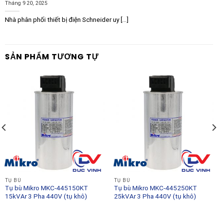
Tháng 9 20, 2025
Nhà phân phối thiết bị điện Schneider uy [...]
SẢN PHẨM TƯƠNG TỰ
TỤ BÙ
TỤ BÙ
Tụ bù Mikro MKC-445150KT
Tụ bù Mikro MKC-445250KT
15kVAr 3 Pha 440V (tụ khô)
25kVAr 3 Pha 440V (tụ khô)