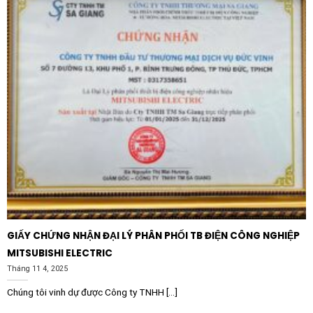
hoặc hỏng hóc dây chuyền, do đó tụ bù SINO là sự đầu
tư thông minh và bền vững cho mọi công trình.
GIẤY CHỨNG NHẬN ĐẠI LÝ PHÂN PHỐI TB ĐIỆN CÔNG NGHIỆP
MITSUBISHI ELECTRIC
Tháng 11 4, 2025
Chúng tôi vinh dự được Công ty TNHH [...]