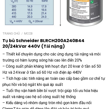
TRANG CHỦ
/
MCCB
Tụ bù Schneider BLRCH200A240B44
20/24kVar 440V (Tải nặng)
– Thiết kế chuyên dụng cho các ứng dụng tải nặng và môi
trường có hàm lượng sóng hài cao lên đến 20%
– Công suất phản kháng linh hoạt đạt 20 kvar ở tần số 50
Hz và 24 kvar ở tần số 60 Hz với điện áp 440V
– Tích hợp các tính năng an toàn cao cấp bao gồm cơ chế tự
phục hồi và bộ ngắt khi quá áp suất
– Tuổi thọ vận hành bền bỉ vượt trội giúp tối ưu hóa hiệu
suất và nâng cao hệ số công suất hệ thống
– Kiểu dáng vỏ nhôm dạng tròn nhỏ gọn kèm đầu nối
ClampTite giúp dễ dàng lắp đặt và bảo trì hiệu quả