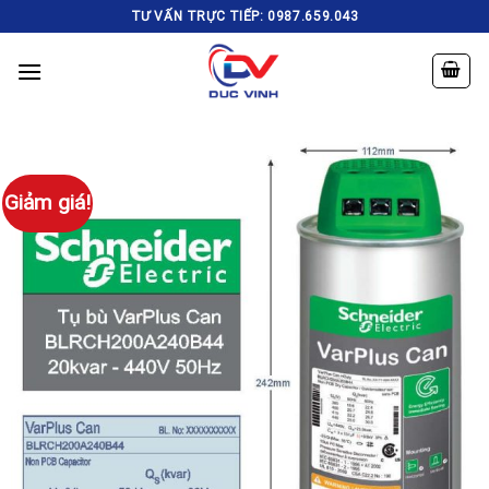
Skip
TƯ VẤN TRỰC TIẾP: 0987.659.043
to
content
Giảm giá!