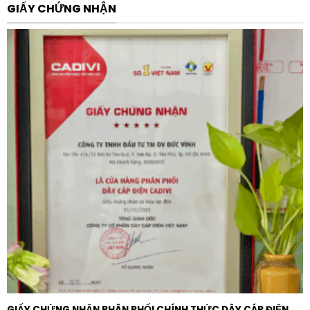
GIẤY CHỨNG NHẬN
dùng trong nhiều lĩnh vực khác nhau:
Hệ thống điện nhà máy:
Lắp đặt trong các tủ điện
bù công suất cho xưởng sản xuất, khu công nghiệp
có nhiều động cơ và máy móc công suất lớn.
Tòa nhà thương mại:
Sử dụng cho hệ thống điều hòa
trung tâm, thang máy và hệ thống chiếu sáng tại các
trung tâm thương mại, chung cư cao tầng.
Trạm biến áp:
Bổ sung công suất phản kháng tại
các trạm hạ thế để đảm bảo hiệu suất truyền tải
điện năng.
Nông nghiệp công nghệ cao:
Ứng dụng trong các hệ
thống bơm tưới tiêu và chế biến nông sản quy mô
lớn.
Tại sao nên chọn Tụ bù Shizuki
RG223030D1E chính hãng?
GIẤY CHỨNG NHẬN PHÂN PHỐI CHÍNH THỨC DÂY CÁP ĐIỆN