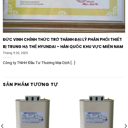
ĐỨC VINH CHÍNH THỨC TRỞ THÀNH ĐẠI LÝ PHÂN PHỐI THIẾT
BỊ TRUNG HẠ THẾ HYUNDAI – HÀN QUỐC KHU VỰC MIỀN NAM
Tháng 9 20, 2025
Công ty TNHH Đầu Tư Thương Mại Dịch [...]
SẢN PHẨM TƯƠNG TỰ