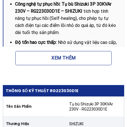
Công nghệ tự phục hồi:
Tụ bù Shizuki 3P 30KVAr
230V – RG223030D1E – SHIZUKI
tích hợp tính
năng tự phục hồi (Self-healing), cho phép tụ tự
cách điện tại các điểm lỗi nhỏ do quá áp, từ đó kéo
dài tuổi thọ sản phẩm.
Độ tổn hao cực thấp:
Nhờ sử dụng vật liệu cao cấp,
mức tổn hao nhiệt của tụ rất thấp, giúp thiết bị
không bị quá nhiệt khi vận hành và tiết kiệm năng
XEM THÊM
lượng tối đa.
Cơ chế bảo vệ an toàn:
Sản phẩm được trang bị bộ
ngắt áp suất cực nhạy, giúp ngắt tụ ra khỏi nguồn
điện ngay lập tức khi có sự cố bên trong, ngăn ngừa
THÔNG SỐ KỸ THUẬT RG223030D1E
nguy cơ cháy nổ tủ điện.
Tụ bù Shizuki 3P 30KVAr
Lợi ích khi lắp đặt Tụ bù Shizuki 3P
Tên Sản Phẩm
230V - RG223030D1E
30KVAr 230V
Việc sử dụng
Tụ bù Shizuki 3P 30KVAr 230V –
Thương Hiệu
SHIZUKI