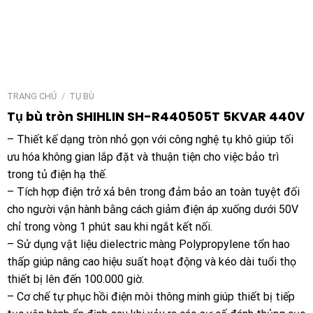
TRANG CHỦ
/
TỤ BÙ
Tụ bù tròn SHIHLIN SH-R440505T 5KVAR 440V
– Thiết kế dạng tròn nhỏ gọn với công nghệ tụ khô giúp tối
ưu hóa không gian lắp đặt và thuận tiện cho việc bảo trì
trong tủ điện hạ thế.
– Tích hợp điện trở xả bên trong đảm bảo an toàn tuyệt đối
cho người vận hành bằng cách giảm điện áp xuống dưới 50V
chỉ trong vòng 1 phút sau khi ngắt kết nối.
– Sử dụng vật liệu dielectric màng Polypropylene tổn hao
thấp giúp nâng cao hiệu suất hoạt động và kéo dài tuổi thọ
thiết bị lên đến 100.000 giờ.
– Cơ chế tự phục hồi điện môi thông minh giúp thiết bị tiếp