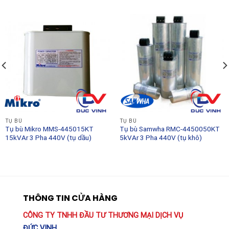
TỤ BÙ
TỤ BÙ
Tụ bù Mikro MMS-445015KT
Tụ bù Samwha RMC-4450050KT
15kVAr 3 Pha 440V (tụ dầu)
5kVAr 3 Pha 440V (tụ khô)
THÔNG TIN CỬA HÀNG
CÔNG TY TNHH ĐẦU TƯ THƯƠNG MẠI DỊCH VỤ
ĐỨC VINH