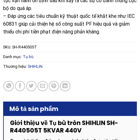
tục vận hành ổn định sau khi xảy ra các sự cố đánh thủng cục
bộ do quá áp.
– Đáp ứng các tiêu chuẩn kỹ thuật quốc tế khắt khe như IEC
60831 giúp cải thiện hệ số công suất PF hiệu quả và giảm
thiểu chi phí tiền phạt điện năng phản kháng.
SKU:
SH-R440505T
Danh mục:
Tụ bù
Thương hiệu:
SHIHLIN
Mô tả sản phẩm
Giới thiệu về Tụ bù tròn SHIHLIN SH-
R440505T 5KVAR 440V