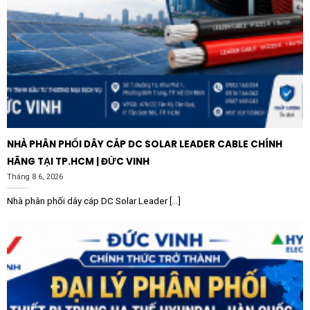
Để Tụ bù tròn SHIHLIN SH-R480515T đạt hiệu quả
cao nhất, người dùng cần lưu ý lắp đặt tụ ở nơi khô ráo,
thông thoáng để hỗ trợ quá trình tản nhiệt. Nên kết
hợp cùng cuộn kháng lọc sóng hài nếu hệ thống lưới
điện có nhiều thiết bị biến tần hoặc lò hồ quang nhằm
bảo vệ tụ khỏi hiện tượng quá dòng do cộng hưởng.
Kiểm tra định kỳ các đầu nối dây để đảm bảo tiếp xúc
tốt, tránh tình trạng phát nhiệt gây hư hỏng thiết bị.
NHÀ PHÂN PHỐI DÂY CÁP DC SOLAR LEADER CABLE CHÍNH
HÃNG TẠI TP.HCM | ĐỨC VINH
Tháng 8 6, 2026
Nhà phân phối dây cáp DC Solar Leader [...]