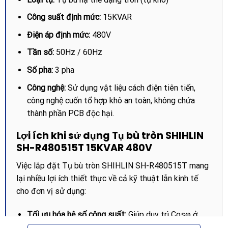
Công suất định mức:
15KVAR
Điện áp định mức:
480V
Tần số:
50Hz / 60Hz
Số pha:
3 pha
Công nghệ:
Sử dụng vật liệu cách điện tiên tiến,
công nghệ cuốn tổ hợp khô an toàn, không chứa
thành phần PCB độc hại.
Lợi ích khi sử dụng Tụ bù tròn SHIHLIN
SH-R480515T 15KVAR 480V
Việc lắp đặt Tụ bù tròn SHIHLIN SH-R480515T mang
lại nhiều lợi ích thiết thực về cả kỹ thuật lẫn kinh tế
cho đơn vị sử dụng:
Tối ưu hóa hệ số công suất:
Giúp duy trì Cosφ ở
mức lý tưởng, từ đó nâng cao hiệu suất truyền tải