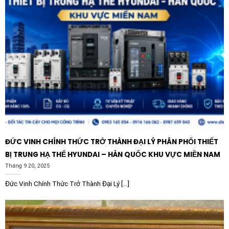
ĐỨC VINH CHÍNH THỨC TRỞ THÀNH ĐẠI LÝ PHÂN PHỐI THIẾT
BỊ TRUNG HẠ THẾ HYUNDAI – HÀN QUỐC KHU VỰC MIỀN NAM
Tháng 9 20, 2025
Đức Vinh Chính Thức Trở Thành Đại Lý [...]