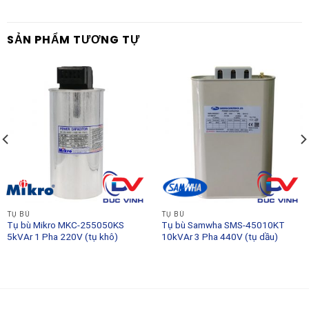
SẢN PHẨM TƯƠNG TỰ
TỤ BÙ
TỤ BÙ
Tụ bù Mikro MKC-255050KS
Tụ bù Samwha SMS-45010KT
5kVAr 1 Pha 220V (tụ khô)
10kVAr 3 Pha 440V (tụ dầu)