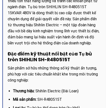
thiểu tổn thất năng lượng và tránh các khoản phạt từ
ngành điện. Tụ bù tròn SHIHLIN SH-R480515T
15KVAR 480V là dòng thiết bị cao cấp được thiết kế
chuyên dụng để giải quyết vấn đề này. Sản phẩm đến
từ thương hiệu Shihlin Electric – một tập đoàn hàng
đầu với bề dày kinh nghiệm trong lĩnh vực thiết bị điện,
đảm bảo mang lại hiệu suất vận hành ổn định và độ
bền vượt trội cho hệ thống điện của doanh nghiệp.
Đặc điểm kỹ thuật nổi bật của Tụ bù
tròn SHIHLIN SH-R480515T
Sản phẩm sở hữu những thông số kỹ thuật ấn tượng,
phù hợp với các tiêu chuẩn khắt khe trong môi trường
công nghiệp:
Thương hiệu:
Shihlin Electric (Đài Loan)
Mã sản phẩm:
SH-R480515T
Loại tụ:
Tụ bù hạ thế dạng tròn (tụ khô)