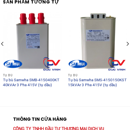
SẢN PHẨM TƯƠNG TỰ
TỤ BÙ
TỤ BÙ
Tụ bù Samwha SMB-4150400KT
Tụ bù Samwha SMS-4150150KST
40kVAr 3 Pha 415V (tụ dầu)
15kVAr 3 Pha 415V (tụ dầu)
THÔNG TIN CỬA HÀNG
CÔNG TY TNHH ĐẦU TƯ THƯƠNG MẠI DỊCH VỤ