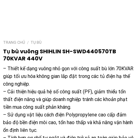
TRANG CHỦ
/
TỤ BÙ
Tụ bù vuông SHIHLIN SH-SWD440570TB
70KVAR 440V
– Thiết kế dạng vuông nhỏ gọn với công suất bù lớn 70KVAR
giúp tối ưu hóa không gian lắp đặt trong các tủ điện hạ thế
công nghiệp.
– Cải thiện hiệu quả hệ số công suất (PF), giảm thiểu tổn
thất điện năng và giúp doanh nghiệp tránh các khoản phạt
tiền mua công suất phản kháng.
– Sử dụng vật liệu cách điện Polypropylene cao cấp đảm
bảo độ bền điện môi cao, tổn hao thấp và khả năng vận hành
ổn định liên tục.
– Tích hợp cơ chế tự ngắt và điện trở xả an toàn giúp bảo vệ