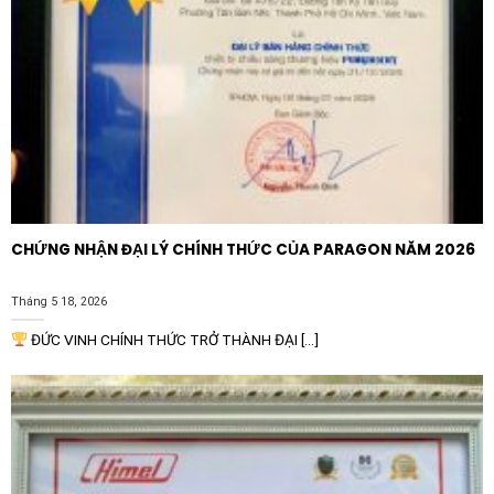
Tần số: 50Hz / 60Hz
Với sự kết hợp hoàn hảo giữa công nghệ hiện đại và độ
bền vượt trội, Tụ bù vuông SHIHLIN SH-
SWD440570TB 70KVAR 440V chính là giải pháp đầu
tư thông minh giúp doanh nghiệp tiết kiệm chi phí và
vận hành hệ thống điện an toàn, hiệu quả hơn bao giờ
hết.
CHỨNG NHẬN ĐẠI LÝ CHÍNH THỨC CỦA PARAGON NĂM 2026
Tháng 5 18, 2026
ĐỨC VINH CHÍNH THỨC TRỞ THÀNH ĐẠI [...]