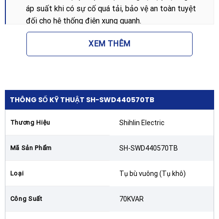
áp suất khi có sự cố quá tải, bảo vệ an toàn tuyệt
đối cho hệ thống điện xung quanh.
Lợi ích khi sử dụng Tụ bù vuông
XEM THÊM
SHIHLIN SH-SWD440570TB 70KVAR
440V
Việc lắp đặt Tụ bù vuông SHIHLIN SH-SWD440570TB
70KVAR 440V mang lại nhiều giá trị kinh tế và kỹ thuật
THÔNG SỐ KỸ THUẬT SH-SWD440570TB
thiết thực:
Thương Hiệu
Shihlin Electric
Giảm chi phí tiền điện: Loại bỏ khoản tiền phạt công
suất phản kháng (tiền phạt Cos phi thấp) hàng
Mã Sản Phẩm
SH-SWD440570TB
tháng từ đơn vị điện lực.
Tối ưu hóa công suất trạm biến áp: Giảm tải cho
Loại
Tụ bù vuông (Tụ khô)
máy biến áp và đường dây truyền tải, giúp doanh
nghiệp có thể lắp thêm thiết bị mà không cần nâng
Công Suất
70KVAR
cấp hạ tầng nguồn điện.