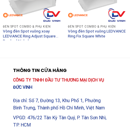
(Adjust)
Màu sắc:
Đen (Black)
Loại lắp đặt:
Âm trần (Recessed)
ĐÈN SPOT COMBO & PHỤ KIỆN
ĐÈN SPOT COMBO & PHỤ KIỆN
Vòng đèn Spot vuông xoay
Vòng đèn Spot vuông LEDVANCE
Khả năng tương thích:
Các dòng bóng Spot tiêu
LEDVANCE Ring Adjust Square
Ring Fix Square White
Brushed Nickel
chuẩn
Ứng dụng:
Trong nhà (Indoor)
Vòng đèn Spot tròn xoay LEDVANCE Ring Adjust
THÔNG TIN CỬA HÀNG
Round Black không chỉ là một phụ kiện, đó là một phần
quan trọng để hoàn thiện bức tranh ánh sáng cho ngôi
CÔNG TY TNHH ĐẦU TƯ THƯƠNG MẠI DỊCH VỤ
nhà bạn. Với chất lượng đẳng cấp quốc tế từ
ĐỨC VINH
LEDVANCE, sản phẩm chắc chắn sẽ làm hài lòng những
Địa chỉ: Số 7, Đường 13, Khu Phố 1, Phường
khách hàng am hiểu và khắt khe nhất về thẩm mỹ nội
Bình Trưng, Thành phố Hồ Chí Minh, Việt Nam
thất.
VPGD: 476/22 Tân Kỳ Tân Quý, P. Tân Sơn Nhì,
TP. HCM