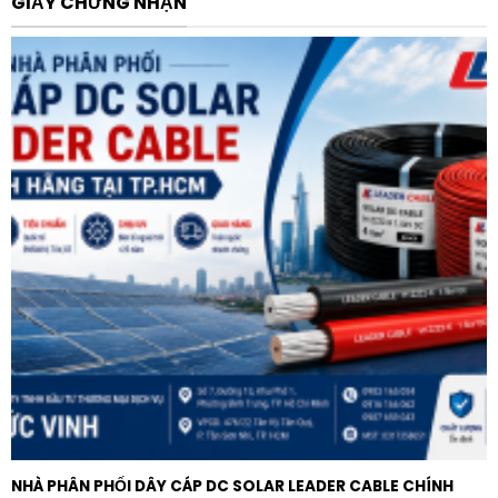
GIẤY CHỨNG NHẬN
thực cho cả không gian và người sử dụng:
Thứ nhất, sản phẩm nâng tầm tính nghệ thuật cho
không gian. Ánh sáng không còn là một luồng sáng tĩnh
lặng mà trở nên linh động hơn. Bạn có thể thay đổi
“kịch bản” ánh sáng cho căn phòng chỉ bằng một thao
tác điều chỉnh góc xoay đơn giản. Điều này đặc biệt
hữu ích trong các không gian đa năng như phòng khách
hay phòng trưng bày.
Thứ hai, màu đen của vòng đèn tạo ra một độ tương
phản tuyệt vời trên các bề mặt trần sáng màu, tạo nên
điểm nhấn kiến trúc độc đáo. Ngược lại, nếu lắp đặt
trên các hệ trần tối màu, sản phẩm sẽ tạo ra sự đồng
nhất tuyệt đối, làm cho bộ đèn như ẩn mình vào kiến
trúc, chỉ để lại luồng sáng tinh tế tỏa ra.
Thứ ba, sự bền bỉ từ thương hiệu LEDVANCE giúp bạn
NHÀ PHÂN PHỐI DÂY CÁP DC SOLAR LEADER CABLE CHÍNH
an tâm về chi phí vận hành lâu dài. Vòng đèn Spot tròn