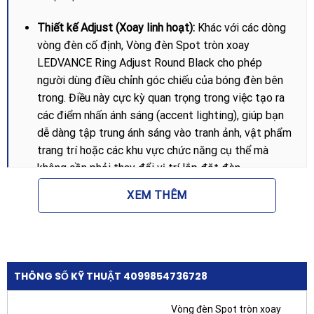
Thiết kế Adjust (Xoay linh hoạt):
Khác với các dòng
vòng đèn cố định, Vòng đèn Spot tròn xoay
LEDVANCE Ring Adjust Round Black cho phép
người dùng điều chỉnh góc chiếu của bóng đèn bên
trong. Điều này cực kỳ quan trọng trong việc tạo ra
các điểm nhấn ánh sáng (accent lighting), giúp bạn
dễ dàng tập trung ánh sáng vào tranh ảnh, vật phẩm
trang trí hoặc các khu vực chức năng cụ thể mà
không cần phải thay đổi vị trí lắp đặt đèn.
Màu sắc Black sang trọng:
Lớp hoàn thiện màu đen
XEM THÊM
mờ (matte black) không chỉ tạo nên vẻ ngoài hiện
đại, mạnh mẽ mà còn giúp giảm thiểu hiện tượng
phản xạ ánh sáng không mong muốn trên viền đèn,
giúp nguồn sáng trông sâu và tập trung hơn.
THÔNG SỐ KỸ THUẬT 4099854736728
Chất liệu cao cấp:
Được chế tạo từ vật liệu có độ
bền cao, chịu nhiệt tốt, sản phẩm đảm bảo không bị
Vòng đèn Spot tròn xoay