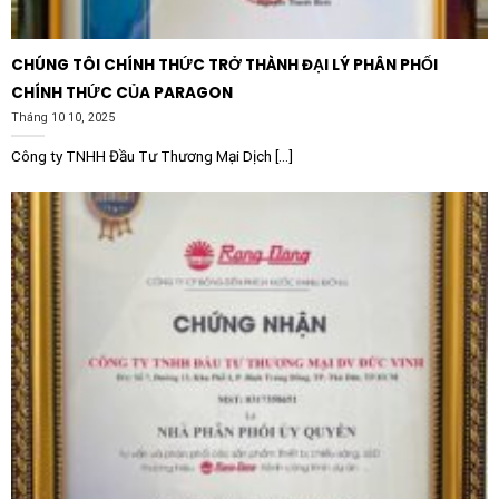
luồng sáng theo từng mùa trưng bày sản phẩm mới.
Nhà hàng, khách sạn:
Tạo ra bầu không khí ấm cúng,
CHÚNG TÔI CHÍNH THỨC TRỞ THÀNH ĐẠI LÝ PHÂN PHỐI
sang trọng bằng cách tập trung ánh sáng vào bàn
CHÍNH THỨC CỦA PARAGON
ăn hoặc các tiểu cảnh trang trí tại sảnh chờ.
Tháng 10 10, 2025
Văn phòng làm việc:
Sử dụng trong các phòng họp
Công ty TNHH Đầu Tư Thương Mại Dịch [...]
hoặc khu vực lễ tân để tăng cường tính chuyên
nghiệp và hiện đại cho môi trường công sở.
Phòng triển lãm nghệ thuật:
Đáp ứng yêu cầu khắt
khe về việc điều hướng ánh sáng chính xác đến từng
tác phẩm nghệ thuật mà không gây chói cho người
xem.
Hướng dẫn phối hợp và lắp đặt
Để tối ưu hóa vẻ đẹp của Vòng đèn Spot tròn xoay
LEDVANCE Ring Adjust Round Black, bạn nên kết hợp
sản phẩm với các dòng bóng đèn LED Spot chất lượng
cao của LEDVANCE như các dòng LED PAR16 hoặc