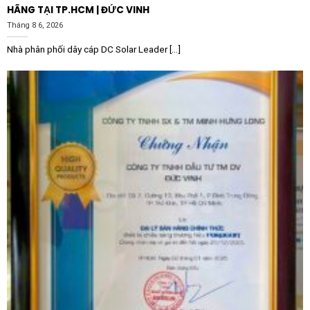
HÃNG TẠI TP.HCM | ĐỨC VINH
xoay LEDVANCE Ring Adjust Round Black không chỉ
Tháng 8 6, 2026
bảo vệ bóng đèn tốt hơn mà còn giữ được vẻ đẹp như
Nhà phân phối dây cáp DC Solar Leader [...]
mới qua nhiều năm, tránh tình trạng ố vàng hay bong
tróc thường gặp ở các loại vòng đèn kém chất lượng.
Ứng dụng thực tế của sản phẩm
Vòng đèn Spot tròn xoay LEDVANCE Ring Adjust
Round Black phù hợp với đa dạng không gian kiến trúc
nhờ tính linh hoạt cao:
Chiếu sáng căn hộ, biệt thự:
Sử dụng tại phòng
khách để chiếu rọi các bức tranh, tủ kệ tivi; hoặc tại
phòng ngủ để tạo ánh sáng đọc sách dịu nhẹ có thể
điều hướng góc chiếu.
Showroom và cửa hàng thời trang:
Đây là không gian
cần sự tập trung ánh sáng vào sản phẩm cao nhất.
Khả năng xoay giúp nhân viên dễ dàng điều chỉnh