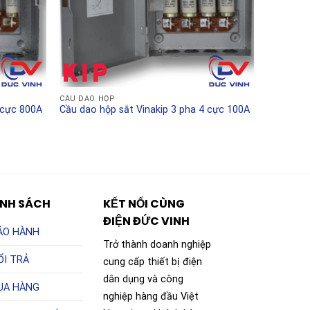
CẦU DAO HỘP
 cực 800A
Cầu dao hộp sắt Vinakip 3 pha 4 cực 100A
ÍNH SÁCH
KẾT NỐI CÙNG
ĐIỆN ĐỨC VINH
ẢO HÀNH
Trở thành doanh nghiệp
ỔI TRẢ
cung cấp thiết bị điện
dân dụng và công
UA HÀNG
nghiệp hàng đầu Việt