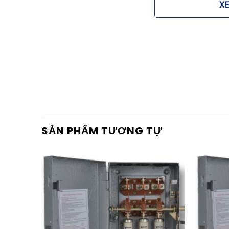
cấp. Lớp vỏ này đóng vai trò như một lá chắn bảo 
X
các phần dẫn điện. Đồng thời, thiết kế hộp kín gi
cố chập cháy không đáng có.
2. Tiếp điểm bằng đồng nguyên ch
Các chi tiết dẫn điện bên trong Cầu dao hộp đảo
đồng chất lượng cao. Điều này đảm bảo khả năng d
chế hiện tượng phát nóng và phóng điện (move) tại
3. Cơ chế đảo chiều linh hoạt và ti
SẢN PHẨM TƯƠNG TỰ
Tay gạt của cầu dao được thiết kế chắc chắn, ch
cách dứt khoát. Với 3 vị trí rõ ràng, thiết bị ngă
(chập pha), đảm bảo an toàn tuyệt đối cho hệ thống
Lợi ích khi sử dụng Cầu da
100A VINAKIP