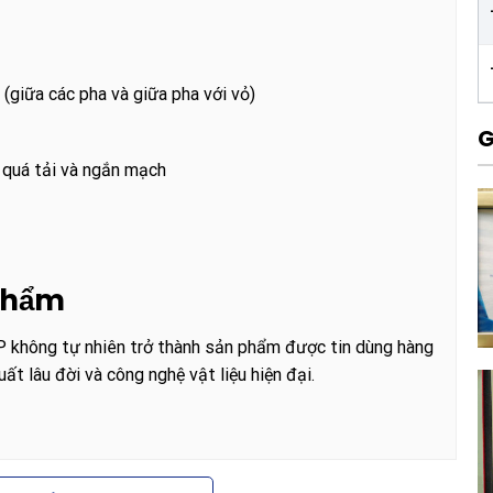
(giữa các pha và giữa pha với vỏ)
G
 quá tải và ngắn mạch
 phẩm
 không tự nhiên trở thành sản phẩm được tin dùng hàng
ất lâu đời và công nghệ vật liệu hiện đại.
y được bao bọc bởi một lớp vỏ sắt sơn tĩnh điện cao