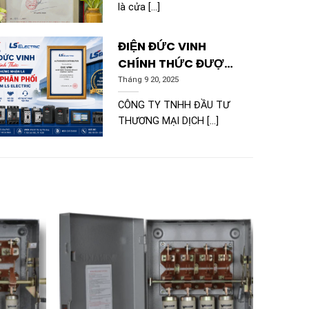
là cửa [...]
ĐIỆN ĐỨC VINH
CHÍNH THỨC ĐƯỢC
CHỨNG NHẬN LÀ ĐẠI
Tháng 9 20, 2025
LÝ PHÂN PHỐI SẢN
CÔNG TY TNHH ĐẦU TƯ
PHẨM LS ELECTRIC
THƯƠNG MẠI DỊCH [...]