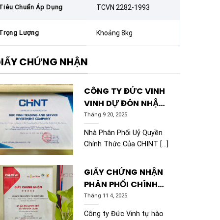
Tiêu Chuẩn Áp Dụng
TCVN 2282-1993
Trọng Lượng
Khoảng 8kg
IẤY CHỨNG NHẬN
CÔNG TY ĐỨC VINH
VINH DỰ ĐÓN NHẬN
CHỨNG NHẬN CHINT
Tháng 9 20, 2025
Nhà Phân Phối Uỷ Quyền
Chính Thức Của CHINT [...]
GIẤY CHỨNG NHẬN
PHÂN PHỐI CHÍNH
THỨC DÂY CÁP ĐIỆN
Tháng 11 4, 2025
CADIVI
Công ty Đức Vinh tự hào