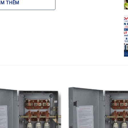
vệ người vận hành khỏi nguy cơ tiếp xúc trực tiếp với
EM THÊM
úp ngăn ngừa bụi bẩn, côn trùng xâm nhập gây ra các sự
ất
 chiều 3 pha 3 cực 100A được chế tác hoàn toàn bằng
ẫn điện tốt, giảm thiểu điện trở tiếp xúc, từ đó hạn
 điểm tiếp xúc, kéo dài tuổi thọ cho thiết bị và dây dẫn.
n cậy
o phép người dùng chuyển đổi trạng thái nguồn điện một
n chặn tuyệt đối hiện tượng hai nguồn điện va chạm nhau
 lưới điện và các thiết bị phụ tải.
o hộp đảo chiều 3 pha 3 cực