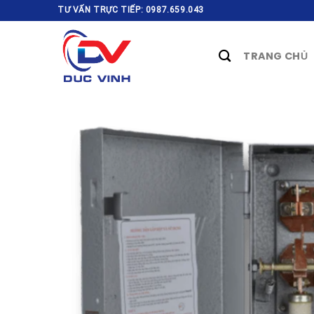
Skip
TƯ VẤN TRỰC TIẾP: 0987.659.043
to
content
TRANG CHỦ