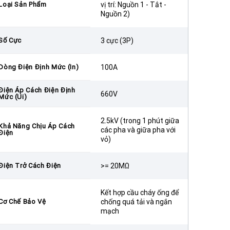
Loại Sản Phẩm
vị trí: Nguồn 1 - Tắt -
Nguồn 2)
Số Cực
3 cực (3P)
Dòng Điện Định Mức (In)
100A
Điện Áp Cách Điện Định
660V
Mức (Ui)
2.5kV (trong 1 phút giữa
Khả Năng Chịu Áp Cách
các pha và giữa pha với
Điện
vỏ)
Điện Trở Cách Điện
>= 20MΩ
Kết hợp cầu cháy ống để
Cơ Chế Bảo Vệ
chống quá tải và ngắn
mạch