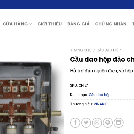
CỬA HÀNG
GIỚI THIỆU
BẢNG GIÁ
CHỨNG NHẬN
TRANG CHỦ
/
CẦU DAO HỘP
Cầu dao hộp đảo ch
Hỗ trợ đảo nguồn điện, vỏ hộp 
SKU:
CH 21
Danh mục:
Cầu dao hộp
Thương hiệu:
VINAKIP