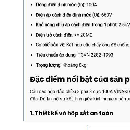
Dòng điện định mức (In):
100A
Điện áp cách điện định mức (Ui):
660V
Khả năng chịu áp cách điện trong 1 phút:
2.5kV 
Điện trở cách điện:
>= 20MΩ
Cơ chế bảo vệ:
Kết hợp cầu cháy ống để chống
Tiêu chuẩn áp dụng:
TCVN 2282-1993
Trọng lượng:
Khoảng 8kg
Đặc điểm nổi bật của sản
Cầu dao hộp đảo chiều 3 pha 3 cực 100A VINAKIP
đầu. Đó là nhờ sự kết tinh giữa kinh nghiệm sản xu
1. Thiết kế vỏ hộp sắt an toàn
Khác với các dòng cầu dao đế sứ hở, sản phẩm nà