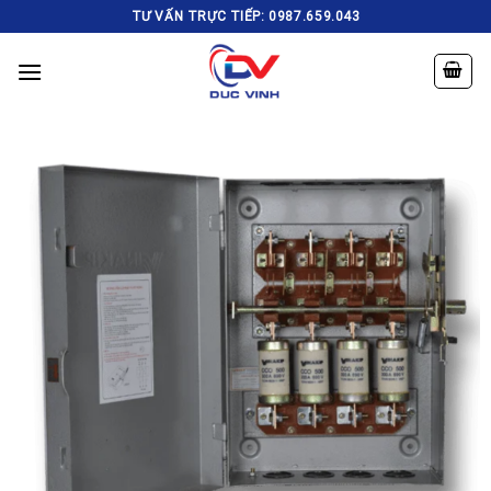
Skip
TƯ VẤN TRỰC TIẾP: 0987.659.043
to
content