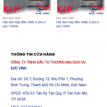
VINAKIP chính là đầu tư vào sự an tâm và bền vững
cho hệ thống điện của bạn. Hãy liên hệ với các đại lý ủy
quyền để được tư vấn kỹ thuật chuyên sâu và nhận
CẦU DAO HỘP
CẦU DAO HỘP
báo giá ưu đãi nhất cho dự án của bạn.
Cầu dao hộp đảo chiều 3 pha 3
Cầu dao hộp đảo chiều 3 pha 3
cực 1200A
cực 100A
THÔNG TIN CỬA HÀNG
CÔNG TY TNHH ĐẦU TƯ THƯƠNG MẠI DỊCH VỤ
ĐỨC VINH
Địa chỉ: Số 7, Đường 13, Khu Phố 1, Phường
Bình Trưng, Thành phố Hồ Chí Minh, Việt Nam
VPGD: 476/22 Tân Kỳ Tân Quý, P. Tân Sơn Nhì,
TP. HCM