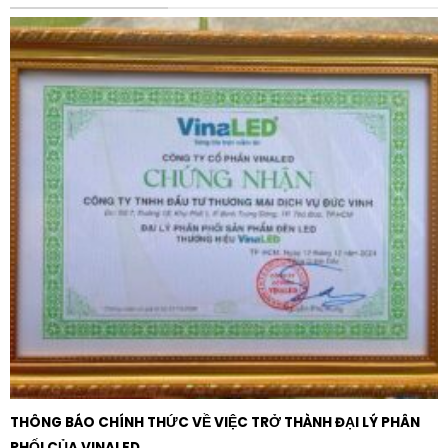
VINAKIP từ lâu đã nổi tiếng với triết lý “nồi đồng cối
đá”. Với Cầu dao hộp đảo chiều 3 pha 4 cực 3000A, mọi
chi tiết từ cơ cấu truyền động đến vật liệu cách điện
đều được chọn lọc kỹ lưỡng, đảm bảo thiết bị hoạt
động ổn định trong nhiều thập kỷ.
Ứng dụng thực tiễn của sản phẩm
Nhờ công suất cực lớn và độ tin cậy cao, Cầu dao hộp
đảo chiều 3 pha 4 cực 3000A VINAKIP được ứng dụng
rộng rãi trong nhiều lĩnh vực trọng điểm:
Khu công nghiệp và Nhà máy:
Sử dụng để chuyển
đổi nguồn điện cho các dây chuyền sản xuất tự
động, lò luyện kim, và hệ thống máy nén khí công
suất cao.
Tòa nhà văn phòng và Chung cư cao cấp:
Đảm bảo
nguồn điện cho hệ thống thang máy, bơm phòng
THÔNG BÁO CHÍNH THỨC VỀ VIỆC TRỞ THÀNH ĐẠI LÝ PHÂN
cháy chữa cháy, và chiếu sáng thoát hiểm luôn sẵn
PHỐI CỦA VINALED