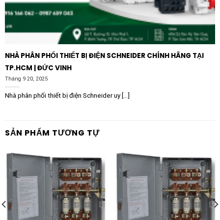
Tại sao nên chọn thương hiệu
VINAKIP?
VINAKIP là thương hiệu quốc gia có bề dày lịch sử
NHÀ PHÂN PHỐI THIẾT BỊ ĐIỆN SCHNEIDER CHÍNH HÃNG TẠI
trong lĩnh vực sản xuất thiết bị điện tại Việt Nam. Lựa
TP.HCM | ĐỨC VINH
chọn Cầu dao hộp đảo chiều 3 pha 4 cực 3000A của
Tháng 9 20, 2025
VINAKIP, khách hàng không chỉ nhận được một sản
phẩm chất lượng quốc tế mà còn được hưởng chế độ
Nhà phân phối thiết bị điện Schneider uy [...]
hậu mãi chu đáo.
Sản phẩm được bảo hành chính hãng, linh kiện thay thế
SẢN PHẨM TƯƠNG TỰ
luôn sẵn có, giúp doanh nghiệp yên tâm vận hành mà
không lo ngại về vấn đề bảo trì. Với sự thấu hiểu về
đặc điểm lưới điện và khí hậu tại Việt Nam, VINAKIP
luôn tối ưu hóa thiết kế để sản phẩm đạt độ bền cao
nhất trong mọi điều kiện thời tiết.
Đầu tư vào Cầu dao hộp đảo chiều 3 pha 4 cực 3000A