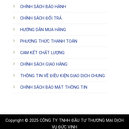
CHÍNH SÁCH BẢO HÀNH
CHÍNH SÁCH ĐỔI TRẢ
HƯỚNG DẪN MUA HÀNG
PHƯƠNG THỨC THANH TOÁN
CAM KẾT CHẤT LƯỢNG
CHÍNH SÁCH GIAO HÀNG
THÔNG TIN VỀ ĐIỀU KIỆN GIAO DỊCH CHUNG
CHÍNH SÁCH BẢO MẬT THÔNG TIN
Copyright © 2025 CÔNG TY TNHH ĐẦU TƯ THƯƠNG MẠI DỊCH
VỤ ĐỨC VINH