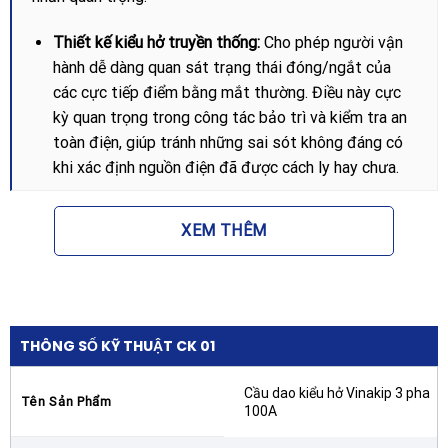
Thiết kế kiểu hở truyền thống:
Cho phép người vận
hành dễ dàng quan sát trạng thái đóng/ngắt của
các cực tiếp điểm bằng mắt thường. Điều này cực
kỳ quan trọng trong công tác bảo trì và kiểm tra an
toàn điện, giúp tránh những sai sót không đáng có
khi xác định nguồn điện đã được cách ly hay chưa.
Vật liệu cách điện cao cấp:
Đế của cầu dao được
làm từ vật liệu cách điện chịu nhiệt, chống cháy và
XEM THÊM
có độ bền cơ học cao. Điều này giúp thiết bị không
bị biến dạng dưới tác động của nhiệt lượng sinh ra
khi dòng điện lớn chạy qua liên tục hoặc khi xảy ra
hiện tượng hồ quang điện.
THÔNG SỐ KỸ THUẬT CK 01
Tiếp điểm đồng nguyên chất:
Các lá đồng tiếp điểm
của Cầu dao kiểu hở Vinakip 3 pha 100A được gia
Cầu dao kiểu hở Vinakip 3 pha
Tên Sản Phẩm
công từ đồng đỏ hoặc đồng vàng chất lượng cao,
100A
có khả năng dẫn điện cực tốt và hạn chế tối đa điện