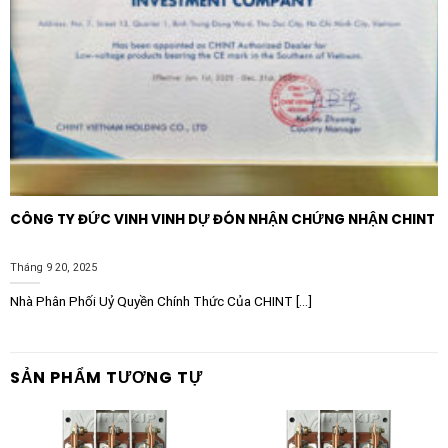
nhanh, dứt khoát để dập tắt hồ quang điện nhanh nhất
có thể. Không nên đóng ngắt cầu dao khi đang có tải
lớn nếu không thực sự cần thiết.
4. Bảo trì: Định kỳ kiểm tra độ chặt của các vít cực và
tình trạng bề mặt tiếp điểm. Nếu thấy tiếp điểm bị rỗ
hoặc đen do hồ quang, cần vệ sinh sạch sẽ bằng giấy
nhám mịn hoặc thay thế nếu cần thiết.
CÔNG TY ĐỨC VINH VINH DỰ ĐÓN NHẬN CHỨNG NHẬN CHINT
Tại sao nên chọn thương hiệu
VINAKIP?
Tháng 9 20, 2025
VINAKIP là biểu tượng của chất lượng trong ngành
Nhà Phân Phối Uỷ Quyền Chính Thức Của CHINT [...]
thiết bị điện tại Việt Nam. Lựa chọn Cầu dao kiểu hở
Vinakip 3 pha 100A không chỉ là mua một sản phẩm,
mà là mua sự an tâm. Các sản phẩm của VINAKIP đều
SẢN PHẨM TƯƠNG TỰ
trải qua quy trình kiểm soát chất lượng nghiêm ngặt,
đáp ứng các tiêu chuẩn kỹ thuật quốc gia (TCVN). Bên
cạnh đó, hệ thống phân phối rộng khắp và chế độ hậu