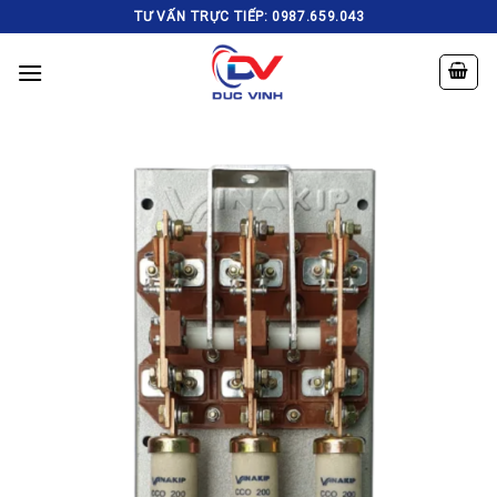
Skip
TƯ VẤN TRỰC TIẾP: 0987.659.043
to
content