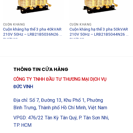
CUỘN KHÁNG
CUỘN KHÁNG
Cuộn kháng hạ thế 3 pha 40kVAR
Cuộn kháng hạ thế 3 pha 50kVAR
210V 50Hz – LRB21B5036N26 –
210V 50Hz – LRB21B5044N26 –
SHIZUKI
SHIZUKI
THÔNG TIN CỬA HÀNG
CÔNG TY TNHH ĐẦU TƯ THƯƠNG MẠI DỊCH VỤ
ĐỨC VINH
Địa chỉ: Số 7, Đường 13, Khu Phố 1, Phường
Bình Trưng, Thành phố Hồ Chí Minh, Việt Nam
VPGD: 476/22 Tân Kỳ Tân Quý, P. Tân Sơn Nhì,
TP. HCM