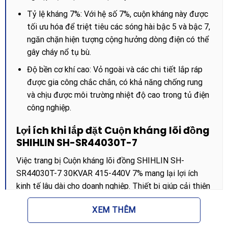
Tỷ lệ kháng 7%: Với hệ số 7%, cuộn kháng này được
tối ưu hóa để triệt tiêu các sóng hài bậc 5 và bậc 7,
ngăn chặn hiện tượng cộng hưởng dòng điện có thể
gây cháy nổ tụ bù.
Độ bền cơ khí cao: Vỏ ngoài và các chi tiết lắp ráp
được gia công chắc chắn, có khả năng chống rung
và chịu được môi trường nhiệt độ cao trong tủ điện
công nghiệp.
Lợi ích khi lắp đặt Cuộn kháng lõi đồng
SHIHLIN SH-SR44030T-7
Việc trang bị Cuộn kháng lõi đồng SHIHLIN SH-
SR44030T-7 30KVAR 415-440V 7% mang lại lợi ích
kinh tế lâu dài cho doanh nghiệp. Thiết bị giúp cải thiện
chất lượng điện năng bằng cách lọc nhiễu và làm sạch
XEM THÊM
dòng điện, từ đó bảo vệ các thiết bị nhạy cảm như máy
tính công nghiệp, PLC và các linh kiện điện tử khác. Đặc