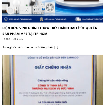
lõi đồng SHIHLIN SH-SR525100T-13 không chỉ là mua
một thiết bị điện, mà là đầu tư vào sự an tâm và ổn
định cho toàn bộ hạ tầng năng lượng của bạn.
ĐIỆN ĐỨC VINH CHÍNH THỨC TRỞ THÀNH ĐẠI LÝ ỦY QUYỀN
SẢN PHẨM MPE TẠI TP.HCM
Tháng 9 20, 2025
Trong bối cảnh nhu cầu sử dụng thiết [...]