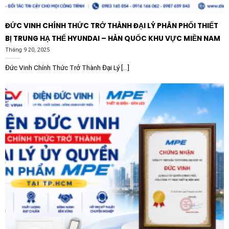
bao gồm:
ĐỨC VINH CHÍNH THỨC TRỞ THÀNH ĐẠI LÝ PHÂN PHỐI THIẾT
Nhà máy công nghiệp có nhiều thiết bị biến tần, máy
BỊ TRUNG HẠ THẾ HYUNDAI – HÀN QUỐC KHU VỰC MIỀN NAM
hàn, lò hồ quang – những thiết bị phát sinh sóng hài
Tháng 9 20, 2025
lớn.
Đức Vinh Chính Thức Trở Thành Đại Lý [...]
Tòa nhà văn phòng, trung tâm thương mại sử dụng
nhiều thiết bị điện tử, hệ thống chiếu sáng LED và
máy điều hòa trung tâm.
Các trạm biến áp, tủ điện tổng (MSB) của các khu
chế xuất, nơi cần đảm bảo hệ số công suất Cosphi
luôn đạt mức quy định của điện lực.
Tại sao nên chọn thương hiệu Shihlin?
Shihlin Electric là một trong những tập đoàn hàng đầu
thế giới về thiết bị điện và tự động hóa. Các sản phẩm
của Shihlin luôn tuân thủ nghiêm ngặt các tiêu chuẩn
quốc tế về an toàn và hiệu suất. Lựa chọn Cuộn kháng