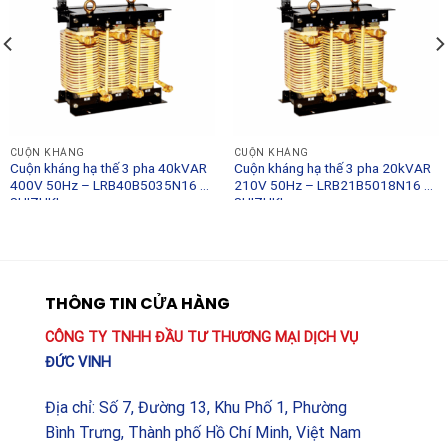
CUỘN KHÁNG
CUỘN KHÁNG
Cuộn kháng hạ thế 3 pha 40kVAR
Cuộn kháng hạ thế 3 pha 20kVAR
400V 50Hz – LRB40B5035N16 –
210V 50Hz – LRB21B5018N16 –
SHIZUKI
SHIZUKI
THÔNG TIN CỬA HÀNG
CÔNG TY TNHH ĐẦU TƯ THƯƠNG MẠI DỊCH VỤ
ĐỨC VINH
Địa chỉ: Số 7, Đường 13, Khu Phố 1, Phường
Bình Trưng, Thành phố Hồ Chí Minh, Việt Nam