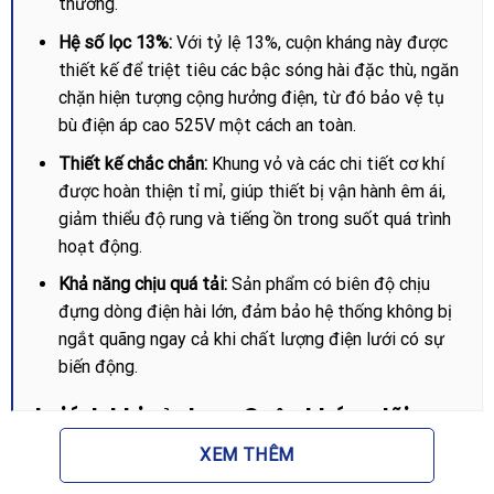
thường.
Hệ số lọc 13%:
Với tỷ lệ 13%, cuộn kháng này được
thiết kế để triệt tiêu các bậc sóng hài đặc thù, ngăn
chặn hiện tượng cộng hưởng điện, từ đó bảo vệ tụ
bù điện áp cao 525V một cách an toàn.
Thiết kế chắc chắn:
Khung vỏ và các chi tiết cơ khí
được hoàn thiện tỉ mỉ, giúp thiết bị vận hành êm ái,
giảm thiểu độ rung và tiếng ồn trong suốt quá trình
hoạt động.
Khả năng chịu quá tải:
Sản phẩm có biên độ chịu
đựng dòng điện hài lớn, đảm bảo hệ thống không bị
ngắt quãng ngay cả khi chất lượng điện lưới có sự
biến động.
Lợi ích khi sử dụng Cuộn kháng lõi
đồng SHIHLIN SH-SR525100T-13
XEM THÊM
Việc tích hợp Cuộn kháng lõi đồng SHIHLIN SH-