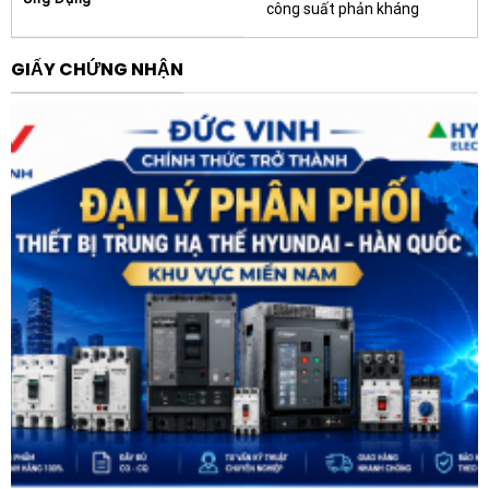
Thông số kỹ thuật cơ bản
công suất phản kháng
Tên sản phẩm: Cuộn kháng lõi đồng SHIHLIN SH-
GIẤY CHỨNG NHẬN
SR525100T-13 100KVAR 525V 13%
Hãng sản xuất: SHIHLIN
Công suất định mức: 100KVAR
Điện áp định mức: 525V
Hệ số lọc hài: 13%
Vật liệu cuộn dây: Đồng
Ứng dụng: Lọc sóng hài cho hệ thống bù công suất
phản kháng
Ứng dụng thực tế
Cuộn kháng lõi đồng SHIHLIN SH-SR525100T-13
100KVAR 525V 13% được ứng dụng rộng rãi trong các
hệ thống điện có yêu cầu cao về chất lượng điện năng,