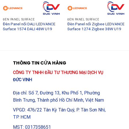
Tuổi thọ:
50.000 giờ (L70/B50)
Điện áp hoạt động:
220-240V AC
ĐÈN PANEL SURFACE
ĐÈN PANEL SURFACE
Đèn Panel nổi DALI LEDVANCE
Đèn Panel nổi Zigbee LEDVANCE
Vật liệu:
Khung nhôm trắng, tấm tán quang
Surface 1574 DALI 48W U19
Surface 1274 Zigbee 38W U19
PS/PMMA
Đèn Panel lắp nổi LEDVANCE Surface 1574 48W Multi
là một sự đầu tư xứng đáng cho bất kỳ dự án chiếu
sáng chuyên nghiệp nào. Với sự kết hợp giữa độ bền bỉ,
THÔNG TIN CỬA HÀNG
tính linh hoạt trong điều chỉnh ánh sáng và thương hiệu
CÔNG TY TNHH ĐẦU TƯ THƯƠNG MẠI DỊCH VỤ
uy tín toàn cầu, sản phẩm không chỉ thắp sáng không
ĐỨC VINH
gian mà còn nâng tầm giá trị cho công trình của bạn.
Địa chỉ: Số 7, Đường 13, Khu Phố 1, Phường
Bình Trưng, Thành phố Hồ Chí Minh, Việt Nam
VPGD: 476/22 Tân Kỳ Tân Quý, P. Tân Sơn Nhì,
TP. HCM
MST: 0317358651