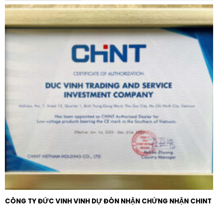
Về mặt thi công, thiết kế lắp nổi giúp việc lắp đặt trở
nên cực kỳ đơn giản trên các bề mặt trần bê tông hoặc
trần cứng mà không cần đục khoét hay làm hư hại cấu
trúc trần. Khung lắp được thiết kế thông minh, cho
phép kết nối dây nguồn dễ dàng và cố định đèn chắc
chắn, an toàn. Điều này đặc biệt có ý nghĩa trong các
công trình cải tạo hoặc các tòa nhà có trần thấp không
đủ không gian cho hệ thống âm trần.
Ứng dụng đa dạng của Đèn Panel lắp
nổi LEDVANCE Surface 1574 48W Multi
Nhờ thiết kế hiện đại và khả năng tùy chỉnh linh hoạt,
sản phẩm là lựa chọn ưu tiên cho nhiều loại hình không
gian khác nhau:
Văn phòng làm việc và phòng họp:
Kích thước dài
CÔNG TY ĐỨC VINH VINH DỰ ĐÓN NHẬN CHỨNG NHẬN CHINT
1574mm rất phù hợp để lắp dọc theo các dãy bàn