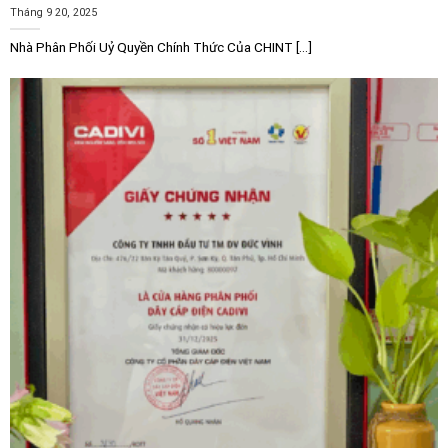
làm việc hoặc trung tâm phòng họp, tạo ra ánh sáng
Tháng 9 20, 2025
bao phủ rộng và đồng đều, hỗ trợ hiệu suất làm việc
Nhà Phân Phối Uỷ Quyền Chính Thức Của CHINT [...]
cao nhất.
Hành lang tòa nhà và bệnh viện:
Dải sáng dài giúp
định hướng không gian tốt, tạo cảm giác thông
thoáng và sạch sẽ cho các khu vực công cộng có
lưu lượng người qua lại lớn.
Cửa hàng bán lẻ và siêu thị:
Ánh sáng mạnh mẽ từ
mức công suất 48W giúp làm nổi bật hàng hóa
trưng bày, thu hút sự chú ý của khách hàng và tạo ra
môi trường mua sắm chuyên nghiệp.
Trường học và trung tâm đào tạo:
Đảm bảo nguồn
sáng chuẩn để bảo vệ đôi mắt của học sinh, sinh
viên, đồng thời ánh sáng không nhấp nháy giúp quá
trình học tập diễn ra thoải mái hơn.
Nhà hàng và không gian sáng tạo:
Với khả năng
chỉnh màu Multi-CCT, người dùng có thể chuyển