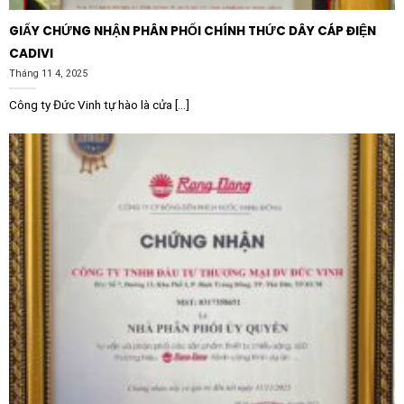
sang ánh sáng ấm để tạo không gian thư giãn hoặc
GIẤY CHỨNG NHẬN PHÂN PHỐI CHÍNH THỨC DÂY CÁP ĐIỆN
ánh sáng trắng cho các hoạt động cần sự tỉnh táo.
CADIVI
Tháng 11 4, 2025
Hướng dẫn lắp đặt và bảo trì định kỳ
Công ty Đức Vinh tự hào là cửa [...]
Quy trình lắp đặt Đèn Panel lắp nổi LEDVANCE
Surface 1574 48W Multi được tối ưu hóa để tiết kiệm
thời gian cho kỹ thuật viên. Đầu tiên, cần ngắt nguồn
điện để đảm bảo an toàn. Khung lắp nổi sẽ được cố
định lên bề mặt trần bằng vít nở chắc chắn. Sau khi đã
đấu nối dây nguồn vào bộ Driver theo đúng cực (L, N),
toàn bộ thân đèn sẽ được trượt vào khung và cố định
lại bằng vít chốt.
Để duy trì hiệu suất chiếu sáng tốt nhất, người dùng
nên thực hiện vệ sinh mặt đèn định kỳ bằng khăn mềm
khô để loại bỏ bụi bẩn. Nhờ thiết kế kín khít, các loài
côn trùng nhỏ khó có thể xâm nhập vào bên trong tấm
dẫn sáng, giúp đèn luôn giữ được độ sáng sạch sẽ như