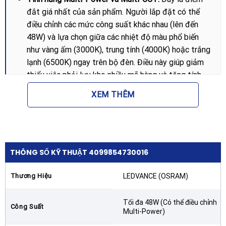
đắt giá nhất của sản phẩm. Người lắp đặt có thể
điều chỉnh các mức công suất khác nhau (lên đến
48W) và lựa chọn giữa các nhiệt độ màu phổ biến
như vàng ấm (3000K), trung tính (4000K) hoặc trắng
lạnh (6500K) ngay trên bộ đèn. Điều này giúp giảm
thiểu việc phải lưu kho nhiều mã hàng và tăng tính
linh hoạt khi kịch bản chiếu sáng thay đổi.
XEM THÊM
Công nghệ dẫn sáng tiên tiến:
Sử dụng tấm dẫn
sáng (LGP) chất lượng cao phối hợp với bộ khuếch
tán quang học, đèn tạo ra nguồn sáng đồng nhất
trên toàn bộ bề mặt, triệt tiêu hoàn toàn hiện tượng
THÔNG SỐ KỸ THUẬT 4099854730016
đổ bóng hoặc các điểm đen cục bộ.
Bộ điều khiển (Driver) không nhấp nháy:
LEDVANCE
Thương Hiệu
LEDVANCE (OSRAM)
cam kết bảo vệ thị lực người dùng bằng việc trang
bị driver Flicker-free. Ánh sáng ổn định tuyệt đối
Tối đa 48W (Có thể điều chỉnh
Công Suất
giúp giảm mỏi mắt, tăng cường sự tập trung và
Multi-Power)
đảm bảo an toàn cho sức khỏe tâm thần trong môi