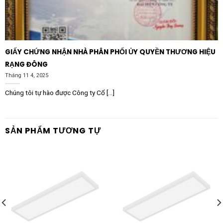
mới. Việc bảo trì hệ thống điện nên được kiểm tra mỗi
năm một lần để đảm bảo các kết nối dây dẫn luôn
trong tình trạng an toàn nhất.
GIẤY CHỨNG NHẬN NHÀ PHÂN PHỐI ỦY QUYỀN THƯƠNG HIỆU
Thông số kỹ thuật tóm tắt
RẠNG ĐÔNG
Tên sản phẩm:
Đèn Panel lắp nổi LEDVANCE
Tháng 11 4, 2025
Surface 1574 48W Multi
Chúng tôi tự hào được Công ty Cổ [...]
Thương hiệu:
LEDVANCE (OSRAM)
Công suất:
Tối đa 48W (Có thể điều chỉnh Multi-
SẢN PHẨM TƯƠNG TỰ
Power)
Kích thước:
1574 x 374 x 40 mm
Nhiệt độ màu (CCT):
3000K / 4000K / 6500K (Tùy
chỉnh Multi-CCT)
Chỉ số hoàn màu:
CRI > 80
Hiệu suất quang thông:
~110 lm/W