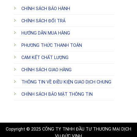
CHÍNH SÁCH BẢO HÀNH
CHÍNH SÁCH ĐỔI TRẢ
HƯỚNG DẪN MUA HÀNG
PHƯƠNG THỨC THANH TOÁN
CAM KẾT CHẤT LƯỢNG
CHÍNH SÁCH GIAO HÀNG
THÔNG TIN VỀ ĐIỀU KIỆN GIAO DỊCH CHUNG
CHÍNH SÁCH BẢO MẬT THÔNG TIN
Copyright © 2025 CÔNG TY TNHH ĐẦU TƯ THƯƠNG MẠI DỊCH
VỤ ĐỨC VINH