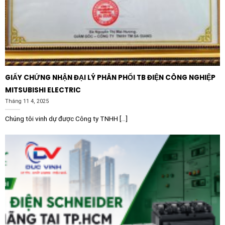
Phòng thí nghiệm và cơ sở y tế:
Những nơi cần độ
chính xác về màu sắc và nguồn sáng sạch, ổn định.
Không gian gia đình hiện đại:
Phù hợp cho phòng
khách lớn hoặc phòng làm việc tại nhà, mang lại trải
nghiệm tiện nghi vượt trội.
GIẤY CHỨNG NHẬN ĐẠI LÝ PHÂN PHỐI TB ĐIỆN CÔNG NGHIỆP
Hướng dẫn lắp đặt và sử dụng hiệu
MITSUBISHI ELECTRIC
quả
Tháng 11 4, 2025
Việc lắp đặt Đèn Panel nổi cảm biến LEDVANCE
Chúng tôi vinh dự được Công ty TNHH [...]
Surface 674 Sensor U19 tương đối đơn giản nhờ cấu
trúc lắp nổi (surface mounted). Quy trình cơ bản bao
gồm:
1. Xác định vị trí lắp đặt trên trần và cố định khung lắp.
2. Đấu nối nguồn điện 220-240V vào driver đi kèm theo
đúng các tiêu chuẩn an toàn điện. 3. Kết nối bộ đèn với
driver thông qua đầu cắm chuyên dụng. 4. Đưa đèn vào