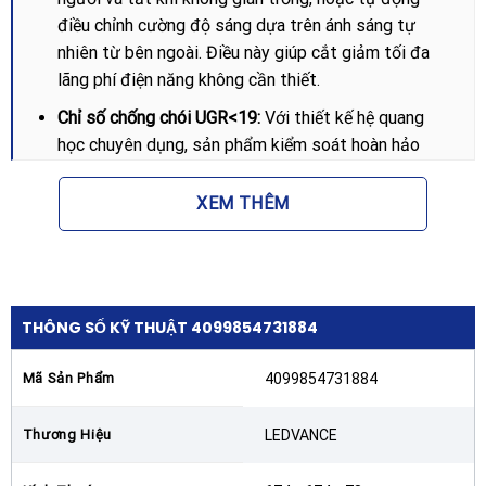
điều chỉnh cường độ sáng dựa trên ánh sáng tự
nhiên từ bên ngoài. Điều này giúp cắt giảm tối đa
lãng phí điện năng không cần thiết.
Chỉ số chống chói UGR<19:
Với thiết kế hệ quang
học chuyên dụng, sản phẩm kiểm soát hoàn hảo
luồng sáng, triệt tiêu hiện tượng chói lóa trực tiếp.
Đây là yếu tố cực kỳ quan trọng giúp bảo vệ đôi
XEM THÊM
mắt, giảm mệt mỏi khi làm việc dưới ánh đèn trong
nhiều giờ liên tục.
Độ hoàn màu cao (CRI 90):
Đèn Panel nổi cảm biến
LEDVANCE Surface 674 Sensor U19 sở hữu chỉ số
THÔNG SỐ KỸ THUẬT 4099854731884
hoàn màu vượt trội, giúp màu sắc của vật thể hiển
thị trung thực, sống động và tự nhiên nhất.
Mã Sản Phẩm
4099854731884
Hiệu suất quang thông ấn tượng:
Sử dụng chip LED
thế hệ mới, đèn cung cấp hiệu suất phát quang lên
Thương Hiệu
LEDVANCE
tới 140 lm/W, đảm bảo độ sáng mạnh mẽ nhưng