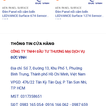
các nguồn nhiệt lớn hoặc khu vực có gió lùa mạnh liên
tục để cảm biến không bị nhiễu.
ĐÈN PANEL SURFACE
ĐÈN PANEL SURFACE
Đèn Panel nổi cảm biến
Đèn Panel nổi cảm biến
LEDVANCE Surface 674 Sensor
LEDVANCE Surface 1274 Sensor
<\p>Quy trình lắp đặt bao gồm việc cố định khung đế
U19
U19
lên trần, đấu nối nguồn điện an toàn và gắn thân đèn
vào khung. Nhờ thiết kế mô-đun thông minh, việc lắp
đặt có thể được thực hiện nhanh chóng bởi các nhân
viên kỹ thuật điện. Sau khi lắp đặt, đèn sẽ tự động vận
THÔNG TIN CỬA HÀNG
hành theo thông số mặc định của nhà sản xuất, mang
CÔNG TY TNHH ĐẦU TƯ THƯƠNG MẠI DỊCH VỤ
lại sự tiện dụng ngay lập tức mà không cần cài đặt
ĐỨC VINH
phần mềm phức tạp.
Địa chỉ: Số 7, Đường 13, Khu Phố 1, Phường
<\h2>Thông số kỹ thuật tóm tắt
Bình Trưng, Thành phố Hồ Chí Minh, Việt Nam
VPGD: 476/22 Tân Kỳ Tân Quý, P. Tân Sơn Nhì,
<\ul>
TP. HCM
<\li><\strong>Tên sản phẩm: Đèn Panel nổi cảm biến
LEDVANCE Surface 674 Sensor
MST: 0317358651
SĐT: 0983 165 054- 0916 166 062 - 0987 659
<\li><\strong>Kích thước: 674 x 674 mm