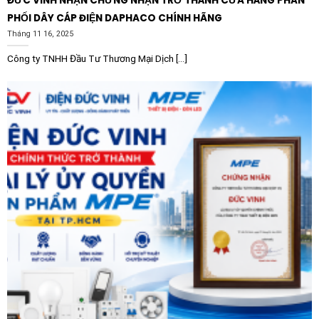
ĐỨC VINH NHẬN CHỨNG NHẬN TRỞ THÀNH CỬA HÀNG PHÂN
<\h2>Ứng dụng thực tế đa dạng của Đèn Panel nổi
PHỐI DÂY CÁP ĐIỆN DAPHACO CHÍNH HÃNG
cảm biến LEDVANCE Surface 674 Sensor
Tháng 11 16, 2025
<\p>Nhờ sự linh hoạt trong lắp đặt và tính thông minh
Công ty TNHH Đầu Tư Thương Mại Dịch [...]
của cảm biến, Đèn Panel nổi cảm biến LEDVANCE
Surface 674 Sensor phù hợp cho rất nhiều không gian
khác nhau:
<\ul>
<\li><\strong>Hành lang và cầu thang: Đây là những
khu vực lưu thông chính nhưng không cần chiếu sáng
liên tục. Đèn sẽ tự động bật sáng khi có người di
chuyển, đảm bảo an toàn và thuận tiện.
<\li><\strong>Khu vực vệ sinh và phòng thay đồ: Thay
vì phải tìm công tắc trong bóng tối, cảm biến sẽ kích
hoạt ánh sáng ngay lập tức, mang lại cảm giác hiện đại
và sạch sẽ.