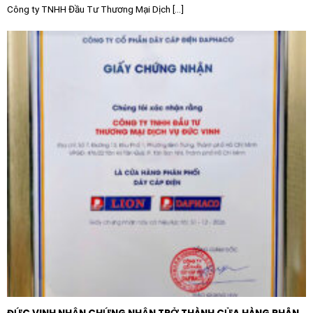
Công ty TNHH Đầu Tư Thương Mại Dịch [...]
<\p>Việc đầu tư vào Đèn Panel nổi cảm biến
LEDVANCE Surface 674 Sensor mang lại giá trị kép về
mặt tài chính và trách nhiệm với môi trường. Trong các
tòa nhà văn phòng hay chung cư, chi phí chiếu sáng
hành lang và khu vực chung thường chiếm tỷ trọng lớn
trong hóa đơn tiền điện. Với khả năng tự quản lý thời
gian chiếu sáng, sản phẩm này là một khoản đầu tư
thông minh có thời gian hoàn vốn nhanh chóng.
<\p>Bên cạnh đó, LEDVANCE luôn cam kết hướng tới
sự bền vững. Sản phẩm không chứa thủy ngân hay các
chất độc hại, đạt các tiêu chuẩn an toàn quang sinh
học nghiêm ngặt. Việc giảm tiêu thụ điện năng cũng
trực tiếp góp phần giảm phát thải khí nhà kính, giúp
công trình của bạn trở nên thân thiện hơn với môi
trường và đạt được các chứng chỉ xanh nếu cần thiết.