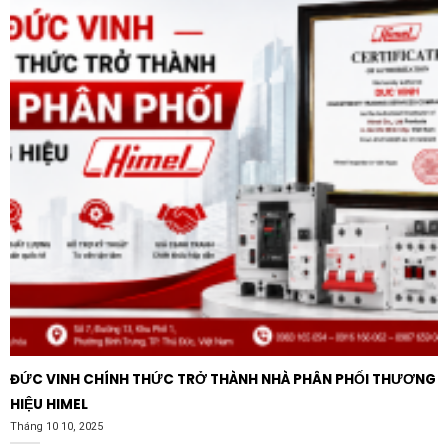
lên bề mặt trần bê tông hoặc trần cứng. Điều này giúp
tiết kiệm thời gian thi công và phù hợp với cả những
công trình cải tạo hoặc không gian không có trần giả.
<\li><\strong>Ánh sáng đồng nhất: Nhờ tấm dẫn sáng
chất lượng cao, ánh sáng từ các chip LED được phân
bổ đều khắp bề mặt đèn, loại bỏ hiện tượng điểm chói
hoặc vùng tối cục bộ. Nguồn sáng êm dịu giúp bảo vệ
thị lực và tạo cảm giác dễ chịu cho không gian làm
việc.
<\li><\strong>Độ bền vượt trội: Vỏ đèn được làm từ
vật liệu nhôm và nhựa cao cấp, có khả năng chống oxy
hóa và tản nhiệt hiệu quả. Tuổi thọ của đèn đạt mức
ấn tượng, giúp người dùng yên tâm sử dụng trong
nhiều năm mà không lo lắng về vấn đề bảo trì hay thay
ĐỨC VINH CHÍNH THỨC TRỞ THÀNH NHÀ PHÂN PHỐI THƯƠNG
thế.
HIỆU HIMEL
Tháng 10 10, 2025
<\h2>Lợi ích kinh tế và môi trường