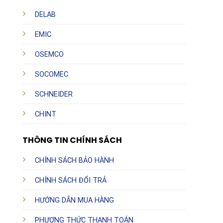
mà là một phần của hệ sinh thái quản lý năng lượng
DELAB
thông minh cho công trình của bạn. Với sự kết hợp giữa
chất lượng hoàn thiện cao cấp từ LEDVANCE và công
EMIC
nghệ cảm biến nhạy bén, sản phẩm hứa hẹn sẽ mang lại
OSEMCO
sự hài lòng tuyệt đối cho mọi khách hàng.
SOCOMEC
SCHNEIDER
CHINT
THÔNG TIN CHÍNH SÁCH
CHÍNH SÁCH BẢO HÀNH
CHÍNH SÁCH ĐỔI TRẢ
HƯỚNG DẪN MUA HÀNG
PHƯƠNG THỨC THANH TOÁN