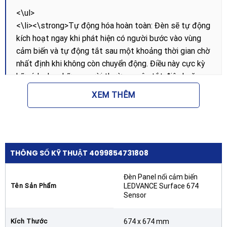
<\ul>
<\li><\strong>Tự động hóa hoàn toàn: Đèn sẽ tự động
kích hoạt ngay khi phát hiện có người bước vào vùng
cảm biến và tự động tắt sau một khoảng thời gian chờ
nhất định khi không còn chuyển động. Điều này cực kỳ
hữu ích cho những người thường quên tắt điện hoặc
tại các khu vực cần chiếu sáng tức thì khi có người
XEM THÊM
tiếp cận.
<\li><\strong>Tiết kiệm năng lượng tối đa: Bằng cách
chỉ hoạt động khi thực sự cần thiết, Đèn Panel nổi
cảm biến LEDVANCE Surface 674 Sensor giúp cắt
THÔNG SỐ KỸ THUẬT 4099854731808
giảm lượng điện tiêu thụ dư thừa, kéo dài tuổi thọ của
chip LED và giảm nhiệt lượng tỏa ra môi trường xung
Đèn Panel nổi cảm biến
Tên Sản Phẩm
LEDVANCE Surface 674
quanh.
Sensor
<\li><\strong>Độ nhạy cao và ổn định: Cảm biến PIR
Kích Thước
674 x 674 mm
của LEDVANCE được tinh chỉnh để hoạt động ổn định