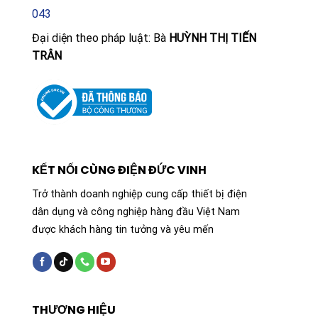
043
<\li><\strong>Thương hiệu: LEDVANCE
Đại diện theo pháp luật: Bà
HUỲNH THỊ TIẾN
TRÂN
<\li><\strong>Loại cảm biến: Cảm biến hồng ngoại PIR
tích hợp
<\li><\strong>Kiểu lắp đặt: Lắp nổi bề mặt trần
<\li><\strong>Chỉ số hoàn màu (CRI): > 80 (tái tạo màu
sắc trung thực)
KẾT NỐI CÙNG ĐIỆN ĐỨC VINH
Trở thành doanh nghiệp cung cấp thiết bị điện
<\li><\strong>Hiệu suất phát quang: Cao, tiết kiệm
dân dụng và công nghiệp hàng đầu Việt Nam
điện năng
được khách hàng tin tưởng và yêu mến
<\li><\strong>Ứng dụng: Hành lang, văn phòng, kho bãi,
khu vực công cộng
<\p>Đèn Panel nổi cảm biến LEDVANCE Surface 674
THƯƠNG HIỆU
Sensor không chỉ là một thiết bị chiếu sáng đơn thuần,