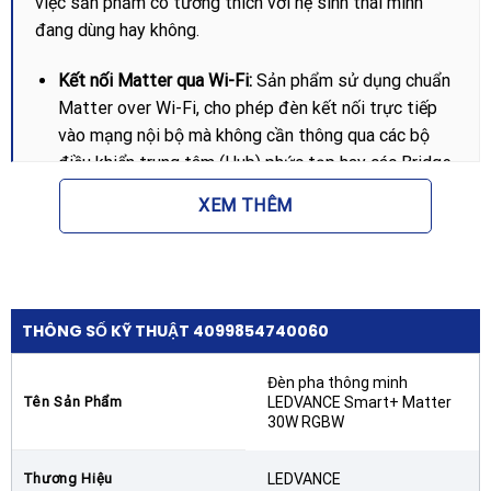
việc sản phẩm có tương thích với hệ sinh thái mình
đang dùng hay không.
Kết nối Matter qua Wi-Fi:
Sản phẩm sử dụng chuẩn
Matter over Wi-Fi, cho phép đèn kết nối trực tiếp
vào mạng nội bộ mà không cần thông qua các bộ
điều khiển trung tâm (Hub) phức tạp hay các Bridge
chuyển đổi như Zigbee.
XEM THÊM
Tương thích đa nền tảng:
Bạn có thể dễ dàng điều
khiển Đèn pha thông minh LEDVANCE Smart+
Matter 30W RGBW thông qua Apple Home, Google
Home, Amazon Alexa hay Samsung SmartThings
THÔNG SỐ KỸ THUẬT 4099854740060
một cách đồng nhất.
Khả năng thiết lập đơn giản:
Chỉ cần quét mã QR đi
Đèn pha thông minh
kèm sản phẩm, thiết bị sẽ ngay lập tức được thêm
Tên Sản Phẩm
LEDVANCE Smart+ Matter
30W RGBW
vào hệ thống nhà thông minh của bạn trong vài giây,
giúp tiết kiệm thời gian và công sức đáng kể.
Thương Hiệu
LEDVANCE