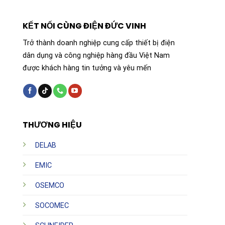
phẩm này chắc chắn sẽ làm hài lòng những khách hàng
đang tìm kiếm một không gian sống hiện đại, tiện nghi
KẾT NỐI CÙNG ĐIỆN ĐỨC VINH
và đầy màu sắc. Hãy để LEDVANCE thắp sáng ngôi nhà
bạn theo cách thông minh nhất.
Trở thành doanh nghiệp cung cấp thiết bị điện
dân dụng và công nghiệp hàng đầu Việt Nam
được khách hàng tin tưởng và yêu mến
THƯƠNG HIỆU
DELAB
EMIC
OSEMCO
SOCOMEC