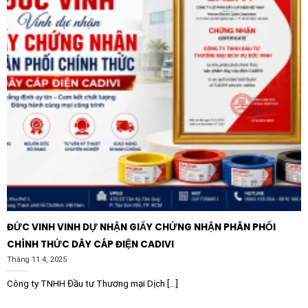
hợp với các cảm biến chuyển động trong hệ sinh thái
Matter để đèn tự động phát sáng rực rỡ khi phát hiện
có người đột nhập. Điều này tạo ra một lớp bảo vệ chủ
động cho ngôi nhà của bạn.
Tuổi thọ của sản phẩm lên đến 25.000 – 30.000 giờ sử
dụng, tương đương với nhiều năm vận hành mà không
cần thay thế. Điều này giúp giảm thiểu chi phí bảo trì và
rác thải điện tử, đóng góp vào việc bảo vệ môi trường
bền vững theo triết lý của thương hiệu LEDVANCE.
Ứng dụng thực tế của sản phẩm
Đèn pha thông minh LEDVANCE Smart+ Matter 30W
ĐỨC VINH VINH DỰ NHẬN GIẤY CHỨNG NHẬN PHÂN PHỐI
RGBW sở hữu tính ứng dụng cực kỳ linh hoạt, phù hợp
CHÍNH THỨC DÂY CÁP ĐIỆN CADIVI
cho nhiều không gian khác nhau:
Tháng 11 4, 2025
Chiếu sáng sân vườn và cảnh quan:
Tạo điểm nhấn
Công ty TNHH Đầu tư Thương mại Dịch [...]
cho các gốc cây, tiểu cảnh, thác nước hoặc lối đi