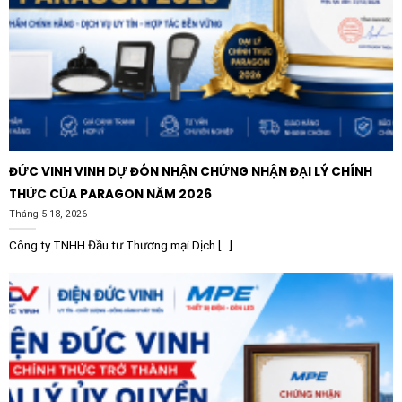
chịu thời tiết. LEDVANCE đã trang bị cho sản phẩm
những tiêu chuẩn bảo vệ cao cấp nhất để đảm bảo
hoạt động ổn định dưới mọi điều kiện thời tiết tại Việt
Nam.
Tiêu chuẩn IP65:
Khả năng chống bụi tuyệt đối và
chống lại các tia nước mạnh từ mọi hướng, giúp đèn
vận hành an toàn ngay cả khi trời mưa bão.
ĐỨC VINH VINH DỰ ĐÓN NHẬN CHỨNG NHẬN ĐẠI LÝ CHÍNH
Chất liệu cao cấp:
Thân đèn được làm từ nhôm đúc
THỨC CỦA PARAGON NĂM 2026
áp lực cao sơn tĩnh điện, giúp tản nhiệt tối ưu và
Tháng 5 18, 2026
chống ăn mòn hiệu quả. Mặt kính cường lực bảo vệ
Công ty TNHH Đầu tư Thương mại Dịch [...]
chip LED khỏi các va đập cơ học (tiêu chuẩn
IK07/IK08).
Dải nhiệt độ hoạt động rộng:
Đèn có thể hoạt động
ổn định trong dải nhiệt độ từ -20°C đến +40°C, đảm
bảo hiệu suất chiếu sáng không bị suy giảm theo
thời gian.