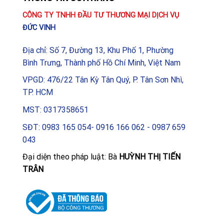
Smart+ Matter 30W RGBW
CÔNG TY TNHH ĐẦU TƯ THƯƠNG MẠI DỊCH VỤ
Công suất:
30W
ĐỨC VINH
Chuẩn kết nối:
Matter over Wi-Fi
Địa chỉ: Số 7, Đường 13, Khu Phố 1, Phường
Màu sắc ánh sáng:
RGBW (16 triệu màu + Trắng
Bình Trưng, Thành phố Hồ Chí Minh, Việt Nam
điều chỉnh)
VPGD: 476/22 Tân Kỳ Tân Quý, P. Tân Sơn Nhì,
Nhiệt độ màu (Trắng):
2700K – 6500K
TP. HCM
Chỉ số bảo vệ:
IP65 (Chống nước và bụi)
MST: 0317358651
Góc chiếu:
100°
SĐT: 0983 165 054- 0916 166 062 - 0987 659
Tuổi thọ:
25.000 – 30.000 giờ
043
Điện áp hoạt động:
220-240V
Đại diện theo pháp luật: Bà
HUỲNH THỊ TIẾN
TRÂN
Đèn pha thông minh LEDVANCE Smart+ Matter 30W
RGBW là bước tiến mới trong công nghệ chiếu sáng
ngoài trời. Với sự kết hợp giữa chất lượng phần cứng
bền bỉ và nền tảng phần mềm Matter tiên tiến, sản