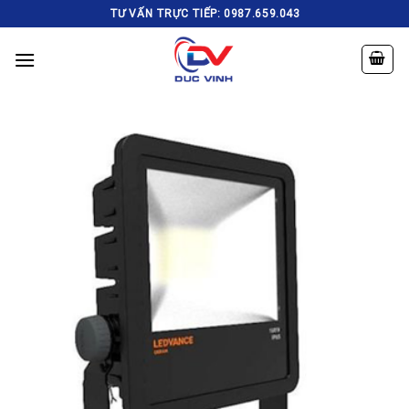
Skip
TƯ VẤN TRỰC TIẾP: 0987.659.043
to
content