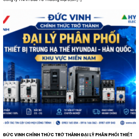
Khung giúp bộ đèn 1200×600 trở nên nổi bật và
cung cấp ánh sáng tràn ngập, hỗ trợ hiệu quả công
việc.
Hành lang bệnh viện và trường học:
Những khu vực
này thường ưu tiên sự sạch sẽ và dễ bảo trì. Việc
lắp nổi với khung chuyên dụng giúp việc thay thế,
kiểm tra driver đèn trở nên cực kỳ thuận tiện mà
không làm ảnh hưởng đến kết cấu trần.
Showroom và cửa hàng bán lẻ:
Khung lắp nổi tạo ra
một điểm nhấn kiến trúc mạnh mẽ trên trần nhà, kết
hợp với ánh sáng mạnh mẽ từ Panel 1200×600 giúp
sản phẩm trưng bày trở nên lung linh và thu hút
khách hàng hơn.
Nhà xưởng sạch và khu công nghiệp:
Trong các môi
trường yêu cầu tiêu chuẩn vệ sinh cao, khung nhôm
kín khít giúp hạn chế côn trùng và bụi bẩn xâm nhập
ĐỨC VINH CHÍNH THỨC TRỞ THÀNH ĐẠI LÝ PHÂN PHỐI THIẾT
vào bên trong đèn.