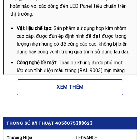
hoàn hảo với các dòng đèn LED Panel tiêu chuẩn trên
thị trường.
Vật liệu chế tạo:
Sản phẩm sử dụng hợp kim nhôm
cao cấp, được đùn ép định hình để đạt được trọng
lượng nhẹ nhưng có độ cứng cáp cao, không bị biến
dạng hay cong vênh trong quá trình sử dụng lâu dài.
Công nghệ bề mặt:
Toàn bộ khung được phủ một
lớp sơn tĩnh điện màu trắng (RAL 9003) mịn màng.
Lớp sơn này không chỉ giúp sản phẩm hòa hợp hoàn
hảo với màu sắc của đèn và trần nhà mà còn có khả
XEM THÊM
năng chống oxy hóa, chống trầy xước và ngăn ngừa
tình trạng ố vàng theo thời gian.
Kích thước chuẩn:
Với thông số kỹ thuật dài 1213
mm, rộng 613 mm và chiều cao 72 mm, khung được
THÔNG SỐ KỸ THUẬT 4058075389623
tính toán kỹ lưỡng để chứa trọn bộ đèn Panel
1200×600 cùng với driver (bộ nguồn) bên trong một
Thương Hiệu
LEDVANCE