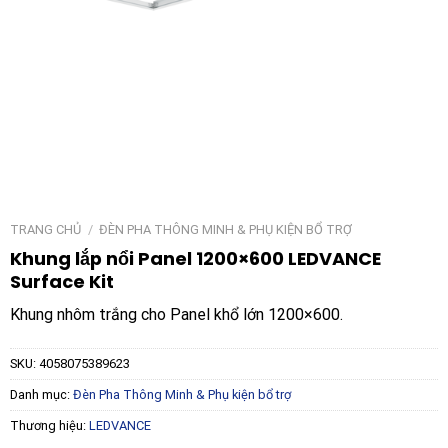
TRANG CHỦ
/
ĐÈN PHA THÔNG MINH & PHỤ KIỆN BỔ TRỢ
Khung lắp nổi Panel 1200×600 LEDVANCE
Surface Kit
Khung nhôm trắng cho Panel khổ lớn 1200×600.
SKU:
4058075389623
Danh mục:
Đèn Pha Thông Minh & Phụ kiện bổ trợ
Thương hiệu:
LEDVANCE