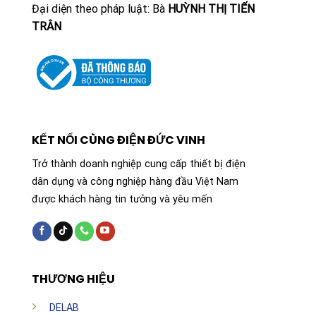
LEDVANCE gần như bằng không, đảm bảo khi lắp đèn
Đại diện theo pháp luật: Bà
HUỲNH THỊ TIẾN
vào sẽ vừa khít, không có khe hở gây mất thẩm mỹ
TRÂN
hoặc rung lắc.
Đầu tư vào Khung lắp nổi Panel 1200×600 LEDVANCE
Surface Kit là đầu tư vào sự chuyên nghiệp và bền
vững cho công trình. Với chính sách bảo hành uy tín từ
LEDVANCE, khách hàng hoàn toàn có thể yên tâm về
KẾT NỐI CÙNG ĐIỆN ĐỨC VINH
chất lượng và dịch vụ sau bán hàng, đảm bảo hệ thống
chiếu sáng luôn vận hành hoàn hảo trong suốt vòng đời
Trở thành doanh nghiệp cung cấp thiết bị điện
của tòa nhà.
dân dụng và công nghiệp hàng đầu Việt Nam
được khách hàng tin tưởng và yêu mến
THƯƠNG HIỆU
DELAB