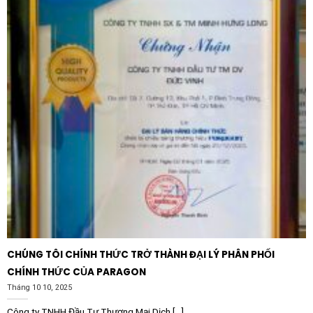
các va chạm vật lý và bụi bẩn bám vào các khe hở.
4. An toàn tuyệt đối:
Được thiết kế và kiểm định bởi
LEDVANCE, bộ phụ kiện đảm bảo khả năng chịu tải tốt,
không xảy ra tình trạng rơi rụng hay lỏng lẻo sau thời
gian dài vận hành, mang lại sự an tâm tuyệt đối cho
người sử dụng trong các khu vực công cộng có lưu
lượng người qua lại lớn.
Ứng dụng thực tế của sản phẩm
Khung lắp nổi Panel 1200×600 LEDVANCE Surface Kit
là phụ kiện không thể thiếu trong các dự án chiếu sáng
chuyên nghiệp. Sản phẩm được ứng dụng rộng rãi trong
nhiều loại hình không gian khác nhau:
CHÚNG TÔI CHÍNH THỨC TRỞ THÀNH ĐẠI LÝ PHÂN PHỐI
Văn phòng làm việc và phòng họp:
Sử dụng cho các
CHÍNH THỨC CỦA PARAGON
văn phòng có trần bê tông sơn lộ cơ điện (style
Tháng 10 10, 2025
công nghiệp) hoặc trần nhôm không có hệ thống âm.
Công ty TNHH Đầu Tư Thương Mại Dịch [...]