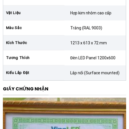
cách gọn gàng, không để lộ dây điện ra ngoài.
Hệ thống lắp ghép thông minh:
Khung được thiết kế
Vật Liệu
Hợp kim nhôm cao cấp
dạng module với các góc nối bằng nhựa
polycarbonate (PC) chịu lực hoặc các khớp nối vít
Màu Sắc
Trắng (RAL 9003)
chắc chắn, giúp việc tháo lắp trở nên dễ dàng và
nhanh chóng ngay cả với một kỹ thuật viên duy
Kích Thước
1213 x 613 x 72 mm
nhất.
Tương Thích
Đèn LED Panel 1200x600
Lợi ích khi sử dụng Khung lắp nổi Panel
1200×600 LEDVANCE Surface Kit
Kiểu Lắp Đặt
Lắp nổi (Surface mounted)
Việc đầu tư vào một bộ phụ kiện chính hãng như Khung
lắp nổi Panel 1200×600 LEDVANCE Surface Kit mang
GIẤY CHỨNG NHẬN
lại nhiều giá trị vượt trội so với các giải pháp gia công
thô sơ:
1. Tính thẩm mỹ đồng bộ:
Sản phẩm có độ hoàn thiện
cực cao, các đường nét sắc sảo và màu sắc đồng nhất
với mặt đèn LED Panel. Khi lắp đặt lên trần, nó tạo