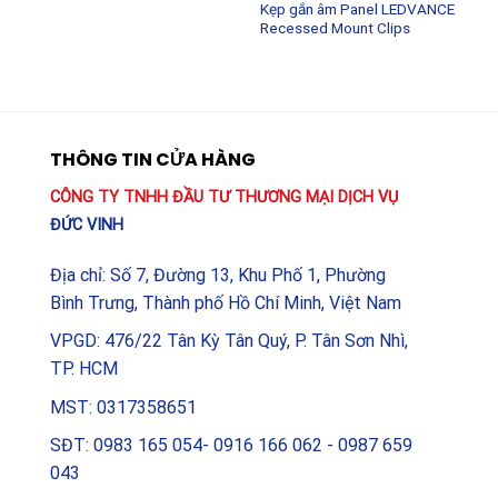
Kẹp gắn âm Panel LEDVANCE
Recessed Mount Clips
Bước 4: Lắp đèn vào khung.
Khéo léo trượt bộ đèn
LED Panel 1200×600 vào bên trong khung dọc theo
các khe dẫn hướng. Đặt driver gọn gàng lên lưng đèn.
Bước 5: Hoàn thiện.
Lắp cạnh khung còn lại vào và siết
THÔNG TIN CỬA HÀNG
chặt vít. Kiểm tra độ phẳng và bật nguồn để nghiệm
CÔNG TY TNHH ĐẦU TƯ THƯƠNG MẠI DỊCH VỤ
thu ánh sáng.
ĐỨC VINH
Tại sao nên chọn phụ kiện LEDVANCE
chính hãng?
Địa chỉ: Số 7, Đường 13, Khu Phố 1, Phường
Bình Trưng, Thành phố Hồ Chí Minh, Việt Nam
Trên thị trường hiện nay có không ít các loại khung gia
VPGD: 476/22 Tân Kỳ Tân Quý, P. Tân Sơn Nhì,
công tự phát với giá thành rẻ hơn, tuy nhiên Khung lắp
TP. HCM
nổi Panel 1200×600 LEDVANCE Surface Kit vẫn luôn là
lựa chọn hàng đầu của các nhà thầu cơ điện và kiến
MST: 0317358651
trúc sư. Lý do nằm ở chất lượng vật liệu nhôm tinh
SĐT: 0983 165 054- 0916 166 062 - 0987 659
khiết không tạp chất, giúp khung không bị xỉn màu hay
043
giòn gãy. Đặc biệt, độ sai số về kích thước của