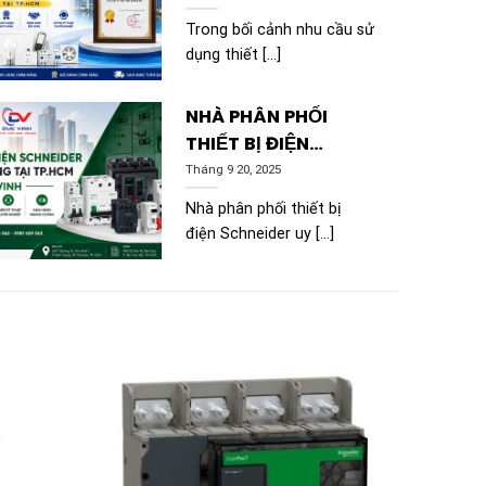
QUYỀN SẢN PHẨM
Trong bối cảnh nhu cầu sử
MPE TẠI TP.HCM
dụng thiết [...]
NHÀ PHÂN PHỐI
THIẾT BỊ ĐIỆN
SCHNEIDER CHÍNH
Tháng 9 20, 2025
HÃNG TẠI TP.HCM |
Nhà phân phối thiết bị
ĐỨC VINH
điện Schneider uy [...]