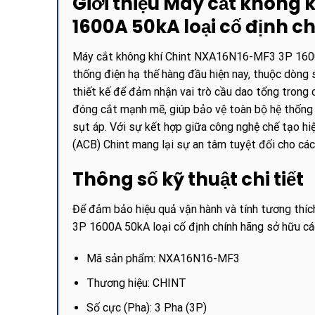
Giới thiệu Máy cắt không 
1600A 50kA loại cố định c
Máy cắt không khí Chint NXA16N16-MF3 3P 1600A 
thống điện hạ thế hàng đầu hiện nay, thuộc dòng
thiết kế để đảm nhận vai trò cầu dao tổng trong c
đóng cắt mạnh mẽ, giúp bảo vệ toàn bộ hệ thống 
sụt áp. Với sự kết hợp giữa công nghệ chế tạo hiệ
(ACB) Chint mang lại sự an tâm tuyệt đối cho các
Thông số kỹ thuật chi tiết
Để đảm bảo hiệu quả vận hành và tính tương thí
3P 1600A 50kA loại cố định chính hãng sở hữu cá
Mã sản phẩm: NXA16N16-MF3
Thương hiệu: CHINT
Số cực (Pha): 3 Pha (3P)