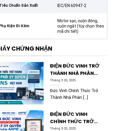
Tiêu Chuẩn Sản Xuất
IEC/EN 60947-2
Motor sạc, cuộn đóng,
Phụ Kiện Đi Kèm
cuộn ngắt (tùy chọn theo
mã chi tiết)
IẤY CHỨNG NHẬN
ĐIỆN ĐỨC VINH TRỞ
THÀNH NHÀ PHÂN
PHỐI ỦY QUYỀN
Tháng 9 20, 2025
CHÍNH THỨC CỦA
Đức Vinh Chính Thức Trở
SIEMENS VIỆT NAM
Thành Nhà Phân [...]
ĐIỆN ĐỨC VINH
CHÍNH THỨC TRỞ
THÀNH ĐẠI LÝ ỦY
Tháng 9 20, 2025