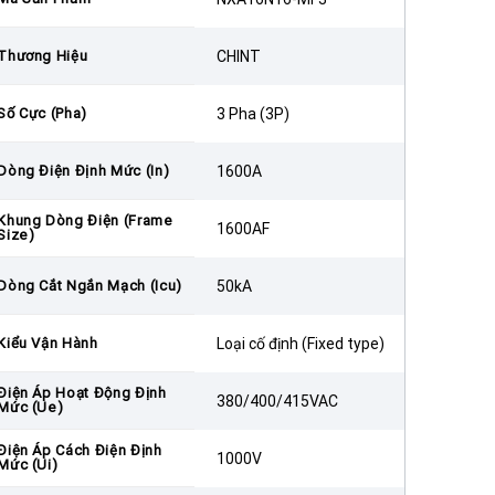
Thương Hiệu
CHINT
Số Cực (Pha)
3 Pha (3P)
Dòng Điện Định Mức (In)
1600A
Khung Dòng Điện (Frame
1600AF
Size)
Dòng Cắt Ngắn Mạch (Icu)
50kA
Kiểu Vận Hành
Loại cố định (Fixed type)
Điện Áp Hoạt Động Định
380/400/415VAC
Mức (Ue)
Điện Áp Cách Điện Định
1000V
Mức (Ui)