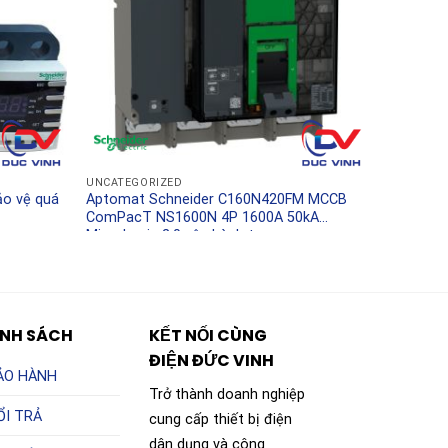
UNCATEGORIZED
o vệ quá
Aptomat Schneider C160N420FM MCCB
ComPacT NS1600N 4P 1600A 50kA
MicroLogic 2.0 vận hành tay
ÍNH SÁCH
KẾT NỐI CÙNG
ĐIỆN ĐỨC VINH
ẢO HÀNH
Trở thành doanh nghiệp
ỔI TRẢ
cung cấp thiết bị điện
dân dụng và công