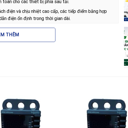
 toàn cho các thiết bị phía sau tải.
ch điện và chịu nhiệt cao cấp, các tiếp điểm bằng hợp
ẫn điện ổn định trong thời gian dài.
ng bảo vệ tiên tiến, cho phép thiết lập các thông số
EM THÊM
hệ thống điện cụ thể.
 lắp đặt trong tủ điện trở nên gọn gàng, chắc chắn, phù
phân phối tổng MSB.
phân khúc từ châu Âu, Chint mang lại giá trị kinh tế cực
 đầy đủ các chứng chỉ chất lượng quốc tế.
cắt không khí Chint NXA16N16-
-MF3 3P 1600A 50kA loại cố định chính hãng không chỉ
đầu tư cho sự ổn định của doanh nghiệp:
o sự cố điện, từ đó bảo vệ tài sản và tính mạng con