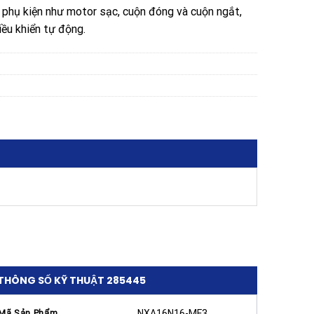
c phụ kiện như motor sạc, cuộn đóng và cuộn ngắt,
iều khiển tự động.
THÔNG SỐ KỸ THUẬT 285445
Mã Sản Phẩm
NXA16N16-MF3