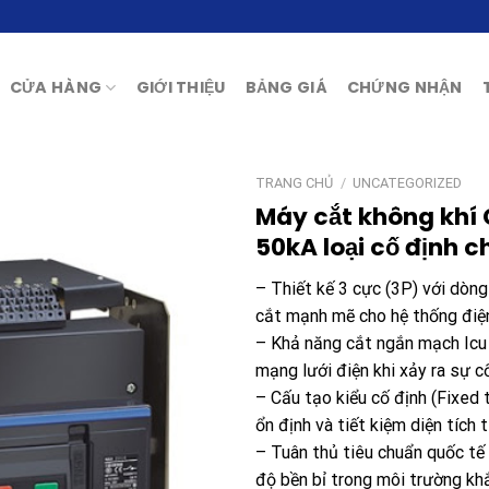
CỬA HÀNG
GIỚI THIỆU
BẢNG GIÁ
CHỨNG NHẬN
TRANG CHỦ
/
UNCATEGORIZED
Máy cắt không khí
50kA loại cố định 
– Thiết kế 3 cực (3P) với dò
cắt mạnh mẽ cho hệ thống điện
– Khả năng cắt ngắn mạch Icu đ
mạng lưới điện khi xảy ra sự cố
– Cấu tạo kiểu cố định (Fixed 
ổn định và tiết kiệm diện tích t
– Tuân thủ tiêu chuẩn quốc tế
độ bền bỉ trong môi trường khắ