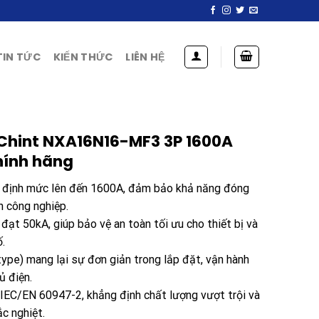
TIN TỨC
KIẾN THỨC
LIÊN HỆ
 Chint NXA16N16-MF3 3P 1600A
chính hãng
ng định mức lên đến 1600A, đảm bảo khả năng đóng
 công nghiệp.
ạt 50kA, giúp bảo vệ an toàn tối ưu cho thiết bị và
.
type) mang lại sự đơn giản trong lắp đặt, vận hành
ủ điện.
 IEC/EN 60947-2, khẳng định chất lượng vượt trội và
c nghiệt.