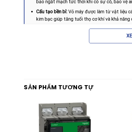
bảo ngắt mạch tức thời khi có sự cố, bảo vệ an
Cấu tạo bền bỉ:
Vỏ máy được làm từ vật liệu cá
kim bạc giúp tăng tuổi thọ cơ khí và khả năng d
Bộ điều khiển thông minh:
Tích hợp các chức nă
X
bảo vệ linh hoạt phù hợp với đặc thù của từng 
Thiết kế tối ưu:
Dòng cố định (Fixed) giúp việc
hợp cho các không gian trạm biến áp hoặc tủ 
Tiết kiệm chi phí:
So với các dòng máy cắt cùng 
cao với mức giá cạnh tranh nhưng vẫn đảm bảo
Lợi ích khi lựa chọn Máy 
SẢN PHẨM TƯƠNG TỰ
MF3
Việc sử dụng Máy cắt không khí Chint NXA16N16
là việc lắp đặt một thiết bị đóng cắt, mà còn là 
Sản phẩm giúp giảm thiểu tối đa rủi ro cháy nổ d