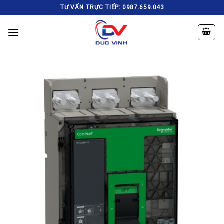
Skip
TƯ VẤN TRỰC TIẾP: 0987.659.043
to
content