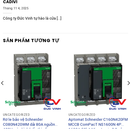
CADIVI
Tháng 11 4, 2025
Công ty Đức Vinh tự hào là cửa [...]
SẢN PHẨM TƯƠNG TỰ
UNCATEGORIZED
UNCATEGORIZED
Rơ le bảo vệ Schneider
Aptomat Schneider C160N420FM
C080N420WM dải 80A nguồn
MCCB ComPacT NS1600N 4P
420V màn hình hiển thị số
1600A 50kA MicroLogic 2.0 vận