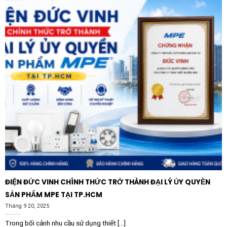
gọn. Sản phẩm hỗ trợ tính năng Reset tự động hoặc
bằng tay, linh hoạt cho các phương thức vận hành tự
động hóa khác nhau. Đây chính là mảnh ghép hoàn hảo
để nâng cấp tiêu chuẩn an toàn cho hệ thống điện của
bạn.
Ứng dụng thực tế của sản phẩm
Với dải dòng lên tới 320A, Rơ le bảo vệ Schneider
C320H320FM dải dòng 32-320A có màn hình hiển thị
số được ứng dụng rộng rãi trong nhiều lĩnh vực:
Công nghiệp nặng:
Bảo vệ động cơ máy nghiền, máy
nén khí, hệ thống băng tải trong nhà máy xi măng,
thép, khai thác khoáng sản.
ĐIỆN ĐỨC VINH CHÍNH THỨC TRỞ THÀNH ĐẠI LÝ ỦY QUYỀN
Hệ thống HVAC:
Sử dụng cho các chiller công suất
SẢN PHẨM MPE TẠI TP.HCM
lớn, quạt thông gió tòa nhà và hệ thống bơm nước
Tháng 9 20, 2025
trung tâm.
Trong bối cảnh nhu cầu sử dụng thiết [...]