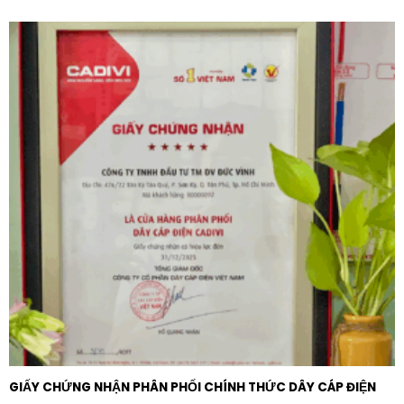
Nông nghiệp và thủy lợi:
Bảo vệ các trạm bơm tưới
tiêu, hệ thống sục khí cho hồ nuôi tôm quy mô lớn.
Tủ bảng điện:
Lắp đặt trong các tủ điều khiển động
cơ (MCC) tại các tòa nhà cao tầng, trung tâm
thương mại và khu công nghiệp.
Tóm lại, Rơ le bảo vệ Schneider C320H320FM dải
dòng 32-320A có màn hình hiển thị số là sự lựa chọn
tin cậy, kết hợp giữa uy tín thương hiệu Schneider
Electric và công nghệ bảo vệ kỹ thuật số tiên tiến. Đầu
tư vào sản phẩm này chính là giải pháp bảo hiểm an
toàn và hiệu quả nhất cho các hệ thống truyền động
điện của doanh nghiệp.
GIẤY CHỨNG NHẬN PHÂN PHỐI CHÍNH THỨC DÂY CÁP ĐIỆN