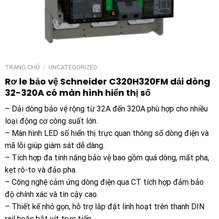
TRANG CHỦ
/
UNCATEGORIZED
Rơ le bảo vệ Schneider C320H320FM dải dòng
32-320A có màn hình hiển thị số
– Dải dòng bảo vệ rộng từ 32A đến 320A phù hợp cho nhiều
loại động cơ công suất lớn.
– Màn hình LED số hiển thị trực quan thông số dòng điện và
mã lỗi giúp giám sát dễ dàng.
– Tích hợp đa tính năng bảo vệ bao gồm quá dòng, mất pha,
kẹt rô-to và đảo pha.
– Công nghệ cảm ứng dòng điện qua CT tích hợp đảm bảo
độ chính xác và tin cậy cao.
– Thiết kế nhỏ gọn, hỗ trợ lắp đặt linh hoạt trên thanh DIN
rail hoặc bắt vít trực tiếp.