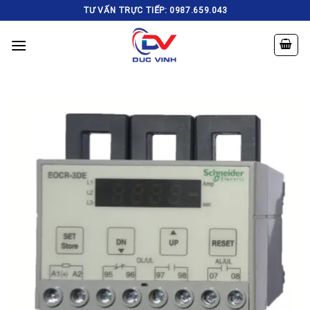
Skip
TƯ VẤN TRỰC TIẾP: 0987.659.043
to
content