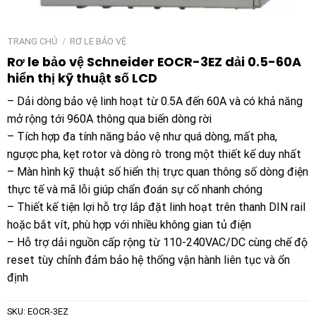
TRANG CHỦ
/
RƠ LE BẢO VỆ
Rơ le bảo vệ Schneider EOCR-3EZ dải 0.5-60A
hiển thị kỹ thuật số LCD
– Dải dòng bảo vệ linh hoạt từ 0.5A đến 60A và có khả năng
mở rộng tới 960A thông qua biến dòng rời
– Tích hợp đa tính năng bảo vệ như quá dòng, mất pha,
ngược pha, kẹt rotor và dòng rò trong một thiết kế duy nhất
– Màn hình kỹ thuật số hiển thị trực quan thông số dòng điện
thực tế và mã lỗi giúp chẩn đoán sự cố nhanh chóng
– Thiết kế tiện lợi hỗ trợ lắp đặt linh hoạt trên thanh DIN rail
hoặc bắt vít, phù hợp với nhiều không gian tủ điện
– Hỗ trợ dải nguồn cấp rộng từ 110-240VAC/DC cùng chế độ
reset tùy chỉnh đảm bảo hệ thống vận hành liên tục và ổn
định
SKU:
EOCR-3EZ