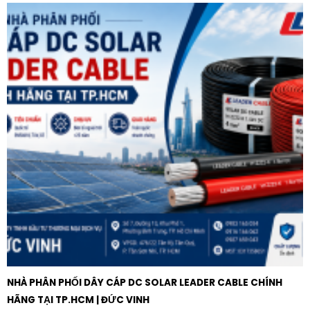
Cần cẩu và thang máy:
Đảm bảo an toàn cho các
động cơ có tần suất khởi động cao và yêu cầu mô-
men xoắn lớn.
Với chất lượng tiêu chuẩn Châu Âu và uy tín từ thương
hiệu Schneider, Rơ le bảo vệ Schneider EOCR-3EZ dải
0.5-60A hiển thị kỹ thuật số LCD là sự lựa chọn tối ưu
cho mọi hệ thống điều khiển động cơ hiện đại.
NHÀ PHÂN PHỐI DÂY CÁP DC SOLAR LEADER CABLE CHÍNH
HÃNG TẠI TP.HCM | ĐỨC VINH